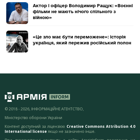
Актор і офіцер Володимир Ращук: «Воєнні
фільми не мають нічого спільного з
війною»
«Це зло має бути переможене»: історія
українця, який пережив російський полон
© 2018 - 2026, ІНФОРМАЦІЙНЕ АГЕНТСТВО,
Міністерство оборони України
Контент доступний за ліцензією
Creative Commons Attribution 4.0
International license
якщо не зазначено інше.