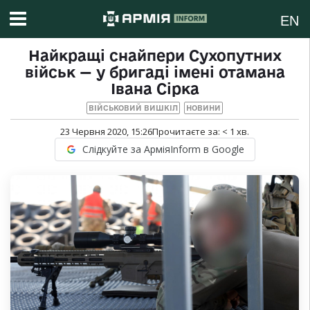
EN
Найкращі снайпери Сухопутних
військ — у бригаді імені отамана
Івана Сірка
ВІЙСЬКОВИЙ ВИШКІЛ
НОВИНИ
23 Червня 2020, 15:26
Прочитаєте за:
< 1
хв.
Слідкуйте за АрміяInform в Google