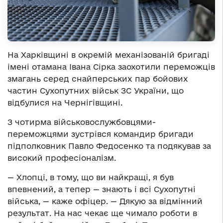
На Харківщині в окремій механізованій бригаді
імені отамана Івана Сірка заохотили переможців
змагань серед снайперських пар бойових
частин Сухопутних військ ЗС України, що
відбулися на Чернігівщині.
З чотирма військовослужбовцями-
переможцями зустрівся командир бригади
підполковник Павло Федосенко та подякував за
високий професіоналізм.
— Хлопці, в тому, що ви найкращі, я був
впевнений, а тепер — знають і всі Сухопутні
війська, — каже офіцер. — Дякую за відмінний
результат. На нас чекає ще чимало роботи в