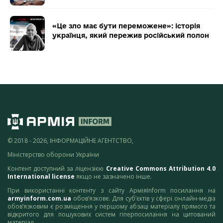
«Це зло має бути переможене»: історія
українця, який пережив російський полон
© 2018 - 2026, ІНФОРМАЦІЙНЕ АГЕНТСТВО,
Міністерство оборони України
Контент доступний за ліцензією
Creative Commons Attribution 4.0
International license
якщо не зазначено інше.
При використанні контенту з сайту АрміяInform посилання на
armyinform.com.ua
обов’язкове. Для суб’єктів у сфері онлайн-медіа
обов’язковим є розміщення у першому абзаці матеріалу прямого та
відкритого для пошукових систем гіперпосилання на цитований
матеріал.