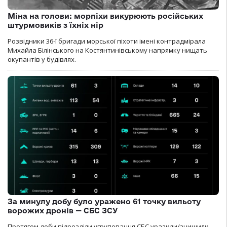
Міна на голови: морпіхи викурюють російських
штурмовиків з їхніх нір
Розвідники 36-ї бригади морської піхоти імені контрадмірала
Михайла Білінського на Костянтинівському напрямку нищать
окупантів у будівлях.
За минулу добу було уражено 61 точку вильоту
ворожих дронів — СБС ЗСУ
Протягом доби підрозділи угруповання СБС уразили/знищили