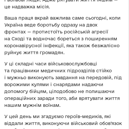
це надважка місія.
Ваша праця вкрай важлива саме сьогодні, коли
Україна веде боротьбу одразу на двох
фронтах — протистоїть російській агресії
на Сході та водночас бореться з поширенням
коронавірусної інфекції, яка також безжалісно
руйнує життя громадян.
У ці складні часи військовослужбовці
та працівники медичних підрозділів стійко
і мужньо виконують завдання на передовій, під
ворожими кулями і снарядами надаючи
допомогу бійцям, цілодобово не полишаючи
операційних заради того, аби врятувати життя
нашим мужнім воїнам.
У цей день ми згадуємо героїв-медиків, які
віддали життя, виконуючи військовий обов’язок