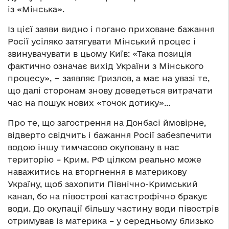
із «Мінська».
Із цієї заяви видно і погано приховане бажання
Росії усіляко затягувати Мінський процес і
звинувачувати в цьому Київ: «Така позиція
фактично означає вихід України з Мінського
процесу», − заявляє Гризлов, а має на увазі те,
що далі сторонам знову доведеться витрачати
час на пошук нових «точок дотику»…
Про те, що загострення на Донбасі ймовірне,
відверто свідчить і бажання Росії забезпечити
водою іншу тимчасово окуповану в нас
територію – Крим. РФ цілком реально може
наважитись на вторгнення в материкову
Україну, щоб захопити Північно-Кримський
канал, бо на півострові катастрофічно бракує
води. До окупації більшу частину води півострів
отримував із материка – у середньому близько