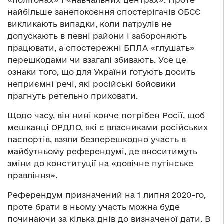
«полігонах» і «навчальних центрах». Проте
найбільше занепокоєння спостерігачів ОБСЄ
викликають випадки, коли патрулів не
допускають в певні райони і забороняють
працювати, а спостережні БПЛА «глушать»
перешкодами чи взагалі збивають. Усе це
ознаки того, що для України готують досить
неприємні речі, які російські бойовики
прагнуть ретельно приховати.
Щодо часу, він нині конче потрібен Росії, щоб
мешканці ОРДЛО, які є власниками російських
паспортів, взяли безперешкодно участь в
майбутньому референдумі, де вноситимуть
зміни до конституції на «довічне путінське
правління».
Референдум призначений на 1 липня 2020-го,
проте брати в ньому участь можна буде
починаючи за кілька днів до визначеної дати. В