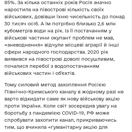
85%. За кілька останніх років Росія значно
наростила на півострові кількість своїх
військових, довівши їхню чисельність до понад
30 тисяч осіб. А їм потрібно близько 2,6 млн
кубометрів води на рік. Із її постачанням у
військові частини окупант проблем не мав,
«зневоднення» відчули місцеві аграрії й інші
сфери народного господарства. 2020 рік
виявився на півострові доволі посушливим,
почалися перебої з водопостачанням
військових частин і об’єктів.
Тому силовий метод захоплення Росією
Північно-Кримського каналу в жодному разі не
варто відкидати саме як нову військову акцію
проти України. Коли світ зосередив увагу на
боротьбу з пандемією COVID-19, РФ може
спробувати захопити канал, прикриваючись
тим, що вчинила «гуманітарну акцію для