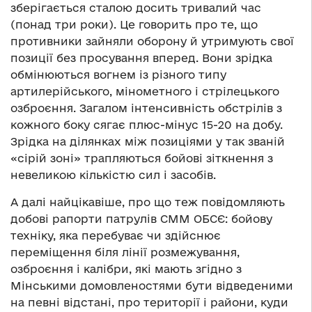
зберігається сталою досить тривалий час
(понад три роки). Це говорить про те, що
противники зайняли оборону й утримують свої
позиції без просування вперед. Вони зрідка
обмінюються вогнем із різного типу
артилерійського, мінометного і стрілецького
озброєння. Загалом інтенсивність обстрілів з
кожного боку сягає плюс-мінус 15-20 на добу.
Зрідка на ділянках між позиціями у так званій
«сірій зоні» трапляються бойові зіткнення з
невеликою кількістю сил і засобів.
А далі найцікавіше, про що теж повідомляють
добові рапорти патрулів СММ ОБСЄ: бойову
техніку, яка перебуває чи здійснює
переміщення біля лінії розмежування,
озброєння і калібри, які мають згідно з
Мінськими домовленостями бути відведеними
на певні відстані, про території і райони, куди