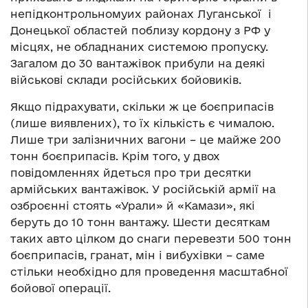
непідконтрольномуих районах Луганської і
Донецької областей поблизу кордону з РФ у
місцях, не обладнаних системою пропуску.
Загалом до 30 вантажівок прибули на деякі
військові склади російських бойовиків.
Якщо підрахувати, скільки ж це боєприпасів
(лише виявлених), то їх кількість є чималою.
Лише три залізничних вагони – це майже 200
тонн боєприпасів. Крім того, у двох
повідомленнях йдеться про три десятки
армійських вантажівок. У російській армії на
озброєнні стоять «Урали» й «Камази», які
беруть до 10 тонн вантажу. Шести десяткам
таких авто цілком до снаги перевезти 500 тонн
боєприпасів, гранат, мін і вибухівки – саме
стільки необхідно для проведення масштабної
бойової операції.