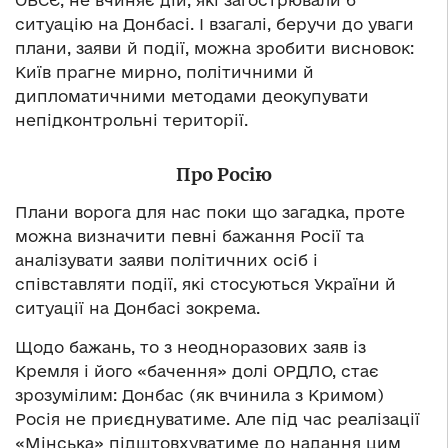
ОБСЄ, не вчиняє дій, які загострювали б
ситуацію на Донбасі. І взагалі, беручи до уваги
плани, заяви й події, можна зробити висновок:
Київ прагне мирно, політичними й
дипломатичними методами деокупувати
непідконтрольні території.
Про Росію
Плани ворога для нас поки що загадка, проте
можна визначити певні бажання Росії та
аналізувати заяви політичних осіб і
співставляти події, які стосуються України й
ситуації на Донбасі зокрема.
Щодо бажань, то з неодноразових заяв із
Кремля і його «бачення» долі ОРДЛО, стає
зрозумілим: Донбас (як вчинила з Кримом)
Росія не приєднуватиме. Але під час реалізації
«Мінська» підштовхуватиме до надання цим