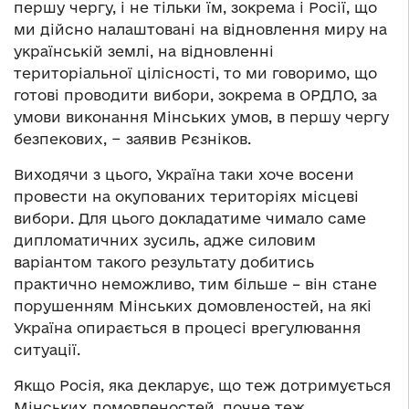
першу чергу, і не тільки їм, зокрема і Росії, що
ми дійсно налаштовані на відновлення миру на
українській землі, на відновленні
територіальної цілісності, то ми говоримо, що
готові проводити вибори, зокрема в ОРДЛО, за
умови виконання Мінських умов, в першу чергу
безпекових, − заявив Рєзніков.
Виходячи з цього, Україна таки хоче восени
провести на окупованих територіях місцеві
вибори. Для цього докладатиме чимало саме
дипломатичних зусиль, адже силовим
варіантом такого результату добитись
практично неможливо, тим більше – він стане
порушенням Мінських домовленостей, на які
Україна опирається в процесі врегулювання
ситуації.
Якщо Росія, яка декларує, що теж дотримується
Мінських домовленостей, почне теж