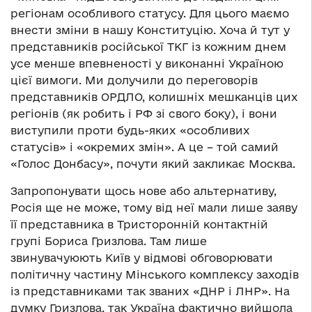
регіонам особливого статусу. Для цього маємо
внести зміни в нашу Конституцію. Хоча й тут у
представників російської ТКГ із кожним днем
усе менше впевненості у виконанні Україною
цієї вимоги. Ми долучили до переговорів
представників ОРДЛО, колишніх мешканців цих
регіонів (як робить і РФ зі свого боку), і вони
виступили проти будь-яких «особливих
статусів» і «окремих змін». А це – той самий
«Голос Донбасу», почути який закликає Москва.
Запропонувати щось нове або альтернативу,
Росія ще не може, тому від неї мали лише заяву
її представника в Тристоронній контактній
групі Бориса Гризлова. Там лише
звинувачуюють Київ у відмові обговорювати
політичну частину Мінського комплексу заходів
із представниками так званих «ДНР і ЛНР». На
думку Гризлова, так Україна фактично вийшола