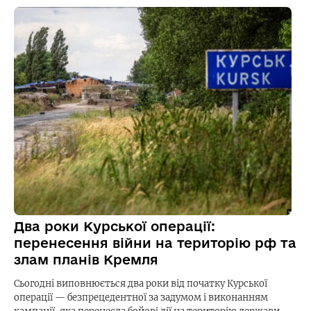
Два роки Курської операції:
перенесення війни на територію рф та
злам планів Кремля
Сьогодні виповнюється два роки від початку Курської
операції — безпрецедентної за задумом і виконанням