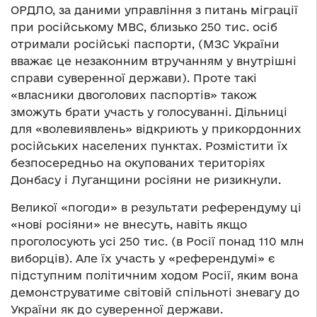
ОРДЛО, за даними управління з питань міграції
при російському МВС, близько 250 тис. осіб
отримали російські паспорти, (МЗС України
вважає це незаконним втручанням у внутрішні
справи суверенної держави). Проте такі
«власники двоголових паспортів» також
зможуть брати участь у голосуванні. Дільниці
для «волевиявлень» відкриють у прикордонних
російських населених пунктах. Розмістити їх
безпосередньо на окупованих територіях
Донбасу і Луганщини росіяни не ризикнули.
Великої «погоди» в результати референдуму ці
«нові росіяни» не внесуть, навіть якщо
проголосують усі 250 тис. (в Росії понад 110 млн
виборців). Але їх участь у «референдумі» є
підступним політичним ходом Росії, яким вона
демонструватиме світовій спільноті зневагу до
України як до суверенної держави.