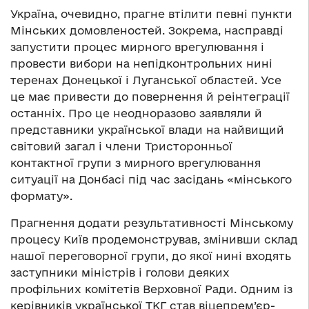
Україна, очевидно, прагне втілити певні пункти
Мінських домовленостей. Зокрема, насправді
запустити процес мирного врегулювання і
провести вибори на непідконтрольних нині
теренах Донецької і Луганської областей. Усе
це має привести до повернення й реінтеграції
останніх. Про це неодноразово заявляли й
представники української влади на найвищий
світовий загал і члени Тристоронньої
контактної групи з мирного врегулювання
ситуації на Донбасі під час засідань «мінського
формату».
Прагнення додати результативності Мінському
процесу Київ продемонстрував, змінивши склад
нашої переговорної групи, до якої нині входять
заступники міністрів і голови деяких
профільних комітетів Верховної Ради. Одним із
керівників української ТКГ став віцепрем’єр-