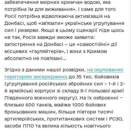
забезпечення мирних кримчан водою, яка
потрібна їм для виживання». І саме для того
Росії потрібна відволікаюча активізація на
Донбасі, щоб «зв’язати» українське угрупування
сил і резерви. Якщо в цьому сценарії піде щось
не так, Росія завжди зможе заявити:
загострення на Донбасі – це «самостійні» дії
місцевих «гауляйтерів», і вони з Кримом
абсолютно не пов’язані…
Згідно з даними нашої розвідки,
на окупованих
територіях зосереджено
до 35 тис. бойовиків
(угрупування російських збройних сил – 1-й і 2-
й армійські корпуси зі складу 8-ї польової армії
Південного воєнного округу). На їх озброєнні −
близько 600 танків, майже 1000 бойових
броньованих машин, більше півтори тисячі
артилерійських, протитанкових систем і РСЗО,
засоби ППО та велика кількість новітнього