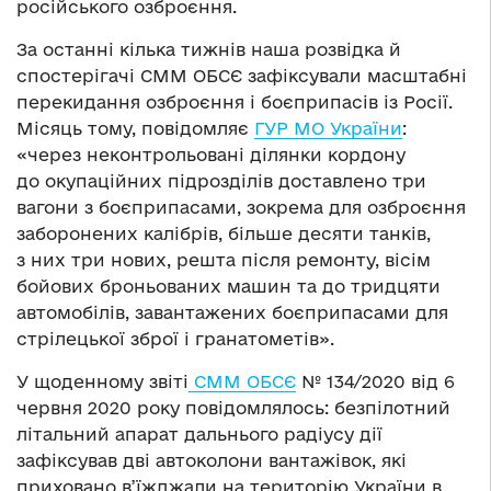
російського озброєння.
За останні кілька тижнів наша розвідка й
спостерігачі СММ ОБСЄ зафіксували масштабні
перекидання озброєння і боєприпасів із Росії.
Місяць тому, повідомляє
ГУР МО України
:
«через неконтрольовані ділянки кордону
до окупаційних підрозділів доставлено три
вагони з боєприпасами, зокрема для озброєння
заборонених калібрів, більше десяти танків,
з них три нових, решта після ремонту, вісім
бойових броньованих машин та до тридцяти
автомобілів, завантажених боєприпасами для
стрілецької зброї і гранатометів».
У щоденному звіті
СММ ОБСЄ
№ 134/2020 від 6
червня 2020 року повідомлялось: безпілотний
літальний апарат дальнього радіусу дії
зафіксував дві автоколони вантажівок, які
приховано в’їжджали на територію України в