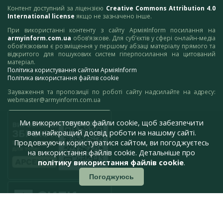
Контент доступний за ліцензією
Creative Commons Attribution 4.0
International license
якщо не зазначено інше.
При використанні контенту з сайту АрміяInform посилання на
armyinform.com.ua
обов’язкове. Для суб’єктів у сфері онлайн-медіа
обов’язковим є розміщення у першому абзаці матеріалу прямого та
відкритого для пошукових систем гіперпосилання на цитований
матеріал.
Політика користування сайтом АрміяInform
Політика використання файлів cookie
Зауваження та пропозиції по роботі сайту надсилайте на адресу:
webmaster@armyinform.com.ua
Ми використовуємо файли cookie, щоб забезпечити
вам найкращий досвід роботи на нашому сайті.
Продовжуючи користуватися сайтом, ви погоджуєтесь
на використання файлів cookie. Детальніше про
політику використання файлів cookie
.
Погоджуюсь