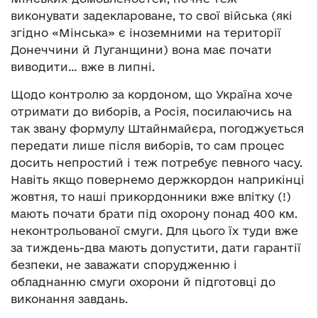
виконувати задеклароване, то свої війська (які
згідно «Мінська» є іноземними на території
Донеччини й Луганщини) вона має почати
виводити… вже в липні.
Щодо контролю за кордоном, що Україна хоче
отримати до виборів, а Росія, посилаючись на
так звану формулу Штайнмайєра, погоджується
передати лише після виборів, то сам процес
досить непростий і теж потребує певного часу.
Навіть якщо повернемо держкордон наприкінці
жовтня, то наші прикордонники вже влітку (!)
мають почати брати під охорону понад 400 км.
неконтрольованої смуги. Для цього їх туди вже
за тиждень-два мають допустити, дати гарантії
безпеки, не заважати спорудженню і
обладнанню смуги охорони й підготовці до
виконання завдань.