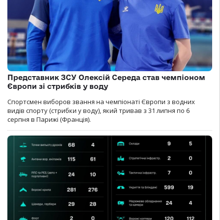
Представник ЗСУ Олексій Середа став чемпіоном
Європи зі стрибків у воду
Спортсмен виборов звання на чемпіонаті Європи з водних
видів спорту (стрибки у воду), який тривав з 31 липня по 6
серпня в Парижі (Франція).