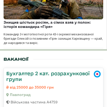
Знищив шістьох росіян, а сімох взяв у полон:
історія командира «Гіря»
Командир 3-ї мотопіхотної роти 43-ї окремої механізованої
бригади Олексій із позивним «Гіря» захищає Харківщину — край,
де народився та виріс.
ВАКАНСІЇ
Бухгалтер 2 кат. розрахункової
групи
від 25000 до 35000 грн
Павлоград
Військова частина А4759