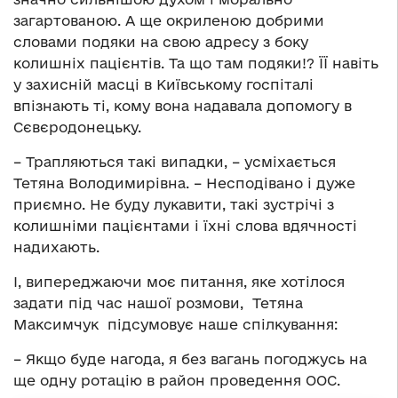
загартованою. А ще окриленою добрими
словами подяки на свою адресу з боку
колишніх пацієнтів. Та що там подяки!? ЇЇ навіть
у захисній масці в Київському госпіталі
впізнають ті, кому вона надавала допомогу в
Сєвєродонецьку.
– Трапляються такі випадки, – усміхається
Тетяна Володимирівна. – Несподівано і дуже
приємно. Не буду лукавити, такі зустрічі з
колишніми пацієнтами і їхні слова вдячності
надихають.
І, випереджаючи моє питання, яке хотілося
задати під час нашої розмови, Тетяна
Максимчук підсумовує наше спілкування:
– Якщо буде нагода, я без вагань погоджусь на
ще одну ротацію в район проведення ООС.