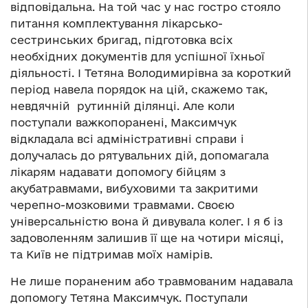
відповідальна. На той час у нас гостро стояло
питання комплектування лікарсько-
сестринських бригад, підготовка всіх
необхідних документів для успішної їхньої
діяльності. І Тетяна Володимирівна за короткий
період навела порядок на цій, скажемо так,
невдячній рутинній ділянці. Але коли
поступали важкопоранені, Максимчук
відкладала всі адміністративні справи і
долучалась до рятувальних дій, допомагала
лікарям надавати допомогу бійцям з
акубатравмами, вибуховими та закритими
черепно-мозковими травмами. Своєю
універсальністю вона й дивувала колег. І я б із
задоволенням залишив її ще на чотири місяці,
та Київ не підтримав моїх намірів.
Не лише пораненим або травмованим надавала
допомогу Тетяна Максимчук. Поступали