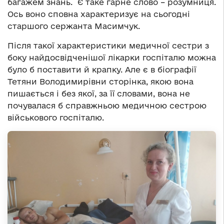
багажем знань. Є таке гарне слово – розумниця.
Ось воно сповна характеризує на сьогодні
старшого сержанта Масимчук.
Після такої характеристики медичної сестри з
боку найдосвідченішої лікарки госпіталю можна
було б поставити й крапку. Але є в біографії
Тетяни Володимирівни сторінка, якою вона
пишається і без якої, за її словами, вона не
почувалася б справжньою медичною сестрою
військового госпіталю.