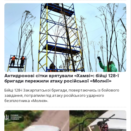
Антидронові сітки врятували «Хамві»: бійці 128-ї
бригади пережили атаку російської «Молнії»
Бійці 128-ї Закарпатської бригади, повертаючись із бойового
завдання, потрапили під атаку російського ударного
безпілотника «Молнія».