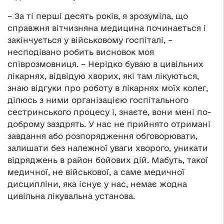
– За ті перші десять років, я зрозуміла, що
справжня вітчизняна медицина починається і
закінчується у військовому госпіталі, –
несподівано робить висновок моя
співрозмовниця. – Нерідко буваю в цивільних
лікарнях, відвідую хворих, які там лікуються,
знаю відгуки про роботу в лікарнях моїх колег,
ділюсь з ними організацією госпітального
сестринського процесу і, знаєте, вони мені по-
доброму заздрять. У нас не прийнято отримані
завдання або розпорядження обговорювати,
залишати без належної уваги хворого, уникати
відряджень в район бойових дій. Мабуть, такої
медичної, не військової, а саме медичної
дисципліни, яка існує у нас, немає жодна
цивільна лікувальна установа.