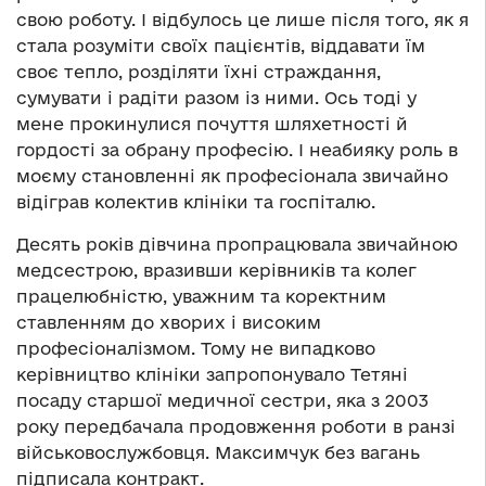
свою роботу. І відбулось це лише після того, як я
стала розуміти своїх пацієнтів, віддавати їм
своє тепло, розділяти їхні страждання,
сумувати і радіти разом із ними. Ось тоді у
мене прокинулися почуття шляхетності й
гордості за обрану професію. І неабияку роль в
моєму становленні як професіонала звичайно
відіграв колектив клініки та госпіталю.
Десять років дівчина пропрацювала звичайною
медсестрою, вразивши керівників та колег
працелюбністю, уважним та коректним
ставленням до хворих і високим
професіоналізмом. Тому не випадково
керівництво клініки запропонувало Тетяні
посаду старшої медичної сестри, яка з 2003
року передбачала продовження роботи в ранзі
військовослужбовця. Максимчук без вагань
підписала контракт.