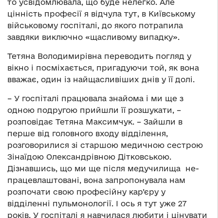
то усвідомлювала, що буде нелегко. Але
цінність професії я відчула тут, в Київському
військовому госпіталі, до якого потрапила
завдяки виключно «щасливому випадку».
Тетяна Володимирівна переводить погляд у
вікно і посміхається, пригадуючи той, як вона
вважає, один із найщасливіших днів у її долі.
– У госпіталі працювала знайома і ми ще з
одною подругою прийшли її розшукати, –
розповідає Тетяна Максимчук. – Зайшли в
перше від головного входу відділення,
розговорилися зі старшою медичною сестрою
Зінаїдою Олександрівною Дітковською.
Дізнавшись, що ми ще після медучилища не-
працевлаштовані, вона запропонувала нам
розпочати свою професійну кар’єру у
відділенні пульмонології. І ось я тут уже 27
років. У госпіталі я навчилася любити і цінувати