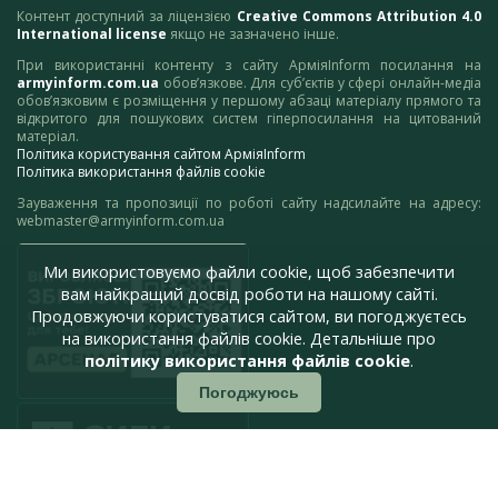
Контент доступний за ліцензією
Creative Commons Attribution 4.0
International license
якщо не зазначено інше.
При використанні контенту з сайту АрміяInform посилання на
armyinform.com.ua
обов’язкове. Для суб’єктів у сфері онлайн-медіа
обов’язковим є розміщення у першому абзаці матеріалу прямого та
відкритого для пошукових систем гіперпосилання на цитований
матеріал.
Політика користування сайтом АрміяInform
Політика використання файлів cookie
Зауваження та пропозиції по роботі сайту надсилайте на адресу:
webmaster@armyinform.com.ua
Ми використовуємо файли cookie, щоб забезпечити
вам найкращий досвід роботи на нашому сайті.
Продовжуючи користуватися сайтом, ви погоджуєтесь
на використання файлів cookie. Детальніше про
політику використання файлів cookie
.
Погоджуюсь