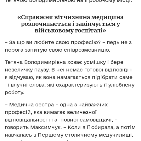
Тетяною Володимирівною на її робочому місці.
«Справжня вітчизняна медицина
розпочинається і закінчується у
військовому госпіталі»
– За що ви любите свою професію? – ледь не з
порога запитую свою співрозмовницю.
Тетяна Володимирівна ховає усмішку і бере
невеличку паузу. В неї немає готової відповіді і
я відчуваю, як вона намагається підібрати саме
ті влучні слова, які охарактеризують її улюблену
роботу.
– Медична сестра – одна з найважчих
професій, яка вимагає величезної
відповідальності та повної самовіддачі, –
говорить Максимчук. – Коли я її обирала, а потім
навчалась в Першому столичному медучилищі,