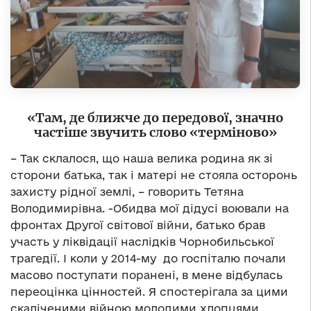
«Там, де ближче до передової, значно
частіше звучить слово «терміново»
– Так склалося, що наша велика родина як зі
сторони батька, так і матері не стояла осторонь
захисту рідної землі, – говорить Тетяна
Володимирівна. -Обидва мої дідусі воювали на
фронтах Другої світової війни, батько брав
участь у ліквідації наслідків Чорнобильської
трагедії. І коли у 2014-му до госпіталю почали
масово поступати поранені, в мене відбулась
переоцінка цінностей. Я спостерігала за цими
скаліченими війною молодими хлопцями,