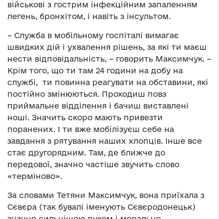
військові з гострим інфекційним запаленням
легень, бронхітом, і навіть з інсультом.
– Служба в мобільному госпіталі вимагає
швидких дій і ухвалення рішень, за які ти маєш
нести відповідальність, – говорить Максимчук. –
Крім того, що ти там 24 години на добу на
службі, ти повинна реагувати на обставини, які
постійно змінюються. Проходиш повз
приймальне відділення і бачиш виставлені
ноші. Значить скоро мають привезти
поранених. І ти вже мобілізуєш себе на
завдання з рятування наших хлопців. Інше все
стає другорядним. Там, де ближче до
передової, значно частіше звучить слово
«терміново».
За словами Тетяни Максимчук, вона приїхала з
Сєвєра (так бувалі іменують Сєвєродонецьк)
значно сильнішою духом і морально