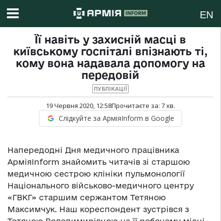
EN
Її навіть у захисній масці в
київському госпіталі впізнають ті,
кому вона надавала допомогу на
передовій
ПУБЛІКАЦІЇ
19 Червня 2020, 12:58
Прочитаєте за:
7
хв.
Слідкуйте за АрміяInform в Google
Напередодні Дня медичного працівника
АрміяInform знайомить читачів зі старшою
медичною сестрою клініки пульмонології
Національного військово-медичного центру
«ГВКГ» старшим сержантом Тетяною
Максимчук. Наш кореспондент зустрівся з