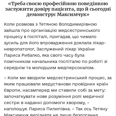
«Треба своєю професійною поведінкою
заслужити довіру пацієнта, що й сьогодні
демонструє Максимчук»
Коли розмова з Тетяною Володимирівною
зайшла про організацію медсестринського
процесу в госпіталі, пригадав, що чимало
зусиль для його впровадження доклала лікар-
невропатолог, Заслужений лікар України
Лариса Рибалко, яка свого часу була
помічником начальника госпіталю по роботі зі
середнім та молодшим медперсоналом.
– Коли ми вводили медсестринський процес, за
яким працювали медустанови провідних країн
Європи, насамперед ми ставили собі за мету:
започаткувати нове розуміння ролі медичної
сестри в наданні допомоги хворому, –
наголошує Лариса Пилипівна. – Так ось Тетяну
Максимчук вирізняла не лише бездоганна