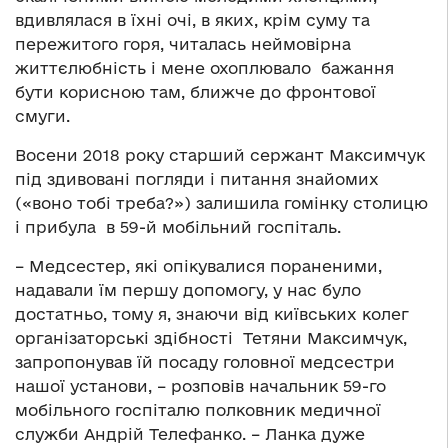
вдивлялася в їхні очі, в яких, крім суму та
пережитого горя, читалась неймовірна
життєлюбність і мене охоплювало бажання
бути корисною там, ближче до фронтової
смуги.
Восени 2018 року старший сержант Максимчук
під здивовані погляди і питання знайомих
(«воно тобі треба?») залишила гомінку столицю
і прибула в 59-й мобільний госпіталь.
– Медсестер, які опікувалися пораненими,
надавали їм першу допомогу, у нас було
достатньо, тому я, знаючи від київських колег
організаторські здібності Тетяни Максимчук,
запропонував їй посаду головної медсестри
нашої установи, – розповів начальник 59-го
мобільного госпіталю полковник медичної
служби Андрій Телефанко. – Ланка дуже