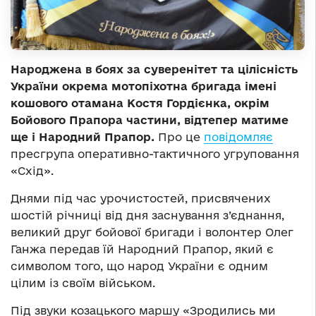
Народжена в боях за суверенітет та цілісність
України окрема мотопіхотна бригада імені
кошового отамана Костя Гордієнка
,
окрім
Бойового Прапора частини
,
відтепер матиме
ще і Народний Прапор
.
Про це
повідомляє
пресгрупа оперативно-тактичного угруповання
«Схід».
Днями під час урочистостей, присвячених
шостій річниці від дня заснування з’єднання,
великий друг бойової бригади і волонтер Олег
Ганжа передав їй Народний Прапор, який є
символом того, що народ України є одним
цілим із своїм військом.
Під звуки козацького маршу «Зродились ми