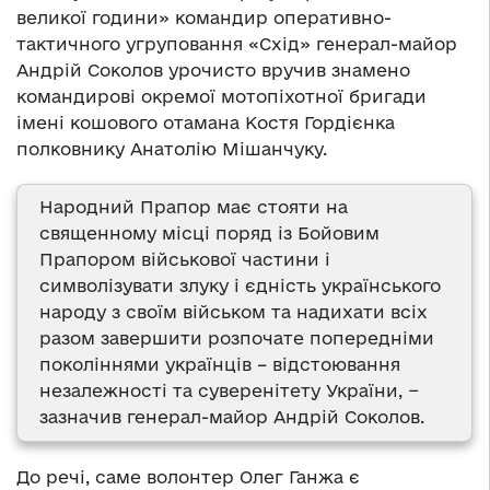
великої години» командир оперативно-
тактичного угруповання «Схід» генерал-майор
Андрій Соколов урочисто вручив знамено
командирові окремої мотопіхотної бригади
імені кошового отамана Костя Гордієнка
полковнику Анатолію Мішанчуку.
Народний Прапор має стояти на
священному місці поряд із Бойовим
Прапором військової частини і
символізувати злуку і єдність українського
народу з своїм військом та надихати всіх
разом завершити розпочате попередніми
поколіннями українців – відстоювання
незалежності та суверенітету України, −
зазначив генерал-майор Андрій Соколов.
До речі, саме волонтер Олег Ганжа є