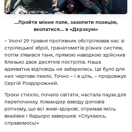
…Пройти мінне поле, захопити позицію,
вкопатися… в «Дєрзкую»
– Уночі 29 травня противник обстрілював нас зі
стрілецької зброї, гранатометів різних систем,
потім з’явився танк, прямою наводкою здійснив
близько двох десятків пострілів. Наша
адекватна відповідь не забарилась. Це було для
них чергове пекло. Точно – і в ціль, – продовжує
Сергій Роздорожний.
Трохи стихло, почало світати, настала пауза для
перепочинку. Командир взводу доповів
ротному, що всі живі-здорові, отримав якісь
вказівки і бадьоро завершив: «Слухаюсь,
справимось!»