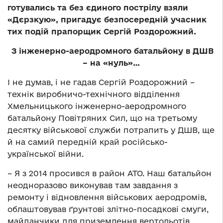
готувались та без єдиного пострілу взяли
«Дєрзкую», пригадує безпосередній учасник
тих подій прапорщик Сергій Роздорожний.
З інженерно-аеродромного батальйону в ДШВ
– на «нуль»…
І не думав, і не гадав Сергій Роздорожний –
технік виробничо-технічного відділення
Хмельницького інженерно-аеродромного
батальйону Повітряних Сил, що на третьому
десятку військової служби потрапить у ДШВ, ще
й на самий передній край російсько-
української війни.
– Я з 2014 просився в район АТО. Наш батальйон
неодноразово виконував там завдання з
ремонту і відновлення військових аеродромів,
облаштовував ґрунтові злітно-посадкові смуги,
майданчики для приземлення вертольотів