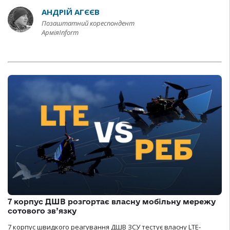
АНДРІЙ АГЄЄВ
Позаштатний кореспондент
АрміяInform
7 корпус ДШВ розгортає власну мобільну мережу
сотового зв’язку
7 корпус швидкого реагування ДШВ ЗСУ тестує власну LTE-