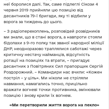
неї боролися далі. Так, саме підлеглі Сікози 4
червня 2019 прийняли цю позицію від
десантників 79-ї бригади, яку ті відбили у
ворога за тиждень до цього.
– З радіоперехоплень, розповідей розвідників
ми знали, що в стані ворога, а навпроти стояли
бідолахи з 9-го полку так званої народної міліції
ДНР, неодноразово траплялися саботажі через
критичну нестачу найманців, відсутність
ротації на позиціях та втрати, – пригадує
десантник з Повітряних Сил прапорщик Сергій
Роздорожний. – Командири нас вчили: «Кожен
постріл – у ціль». Ми ніколи не стріляли
навмання, намагались точно, прицільно
вражати вогневі точки противника, змінювали
позицію і знову крили їх вогнем.
«Ми перетворили життя ворога на пекло»