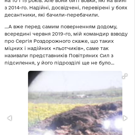
на 10 і 15 років. Але вони биті вовки, які на війні
з 2014-го. Надійні, досвідчені, перевірені у боях
десантники, які бачили-перебачили.
…А вже перед самим поверненням додому,
всередині червня 2019-го, мій командир взводу
про Сергія Роздорожного скаже, що таких
міцних і надійних «льотчиків», саме так
називали представників Повітряних Сил з
підсилення, у його підрозділі ще не було…