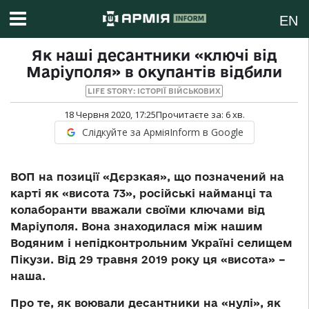
EN
Як наші десантники «ключі від
Маріуполя» в окупантів відбили
LIFE STORY: ІСТОРІЇ ВІЙСЬКОВИХ
18 Червня 2020, 17:25
Прочитаєте за:
6
хв.
Слідкуйте за АрміяInform в Google
ВОП на позиції «Дєрзкая», що позначений на
карті як «висота 73», російські найманці та
колаборанти вважали своїми ключами від
Маріуполя. Вона знаходилася між нашим
Водяним і непідконтрольним Україні селищем
Пікузи. Від 29 травня 2019 року ця «висота» –
наша.
Про те, як воювали десантники на «нулі», як