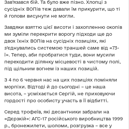
Зав’язався бій. Та було вже пізно. Хлопці з
сусідніх ВОПів теж давали їм прикурити, що ті
й голови висунути не могли.
Завдяки взяттю цієї висоти і захопленню окопів
ми зуміли перекрити ворогу підходи ще до
двох їхніх ВОПів на сусідніх позиціях, які
з’єднувались системою траншей саме від «73-
ї». Тепер, аби пробратися туди, вони мусили
переходити ділянку місцевості в чистому полі,
під щільним вогнем із наших позицій.
З 4 по 6 червня нас на цих позиціях поміняли
морпіхи. Відтоді й до сьогодні – це наша
висота, – усміхається Сергій, не приховуючи
гордості про особисту участь в її відбитті.
Серед трофеїв, які десантники забрали на
«Дєрзкій»: АГС-17 російського виробництва 1999
р., бронежилети, шоломи, розгрузка – все у