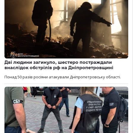
Дві людини загинуло, шестеро постраждали
внаслідок обстрілів рф на Дніпропетровщині
Понад 50 разів росіяни атакували Дніпропетровську області.