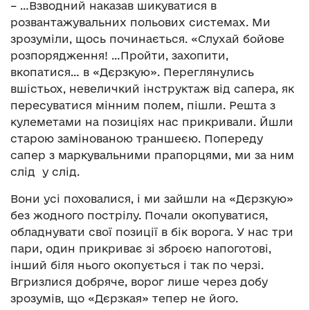
– …Взводний наказав шикуватися в
розвантажувальних польових системах. Ми
зрозуміли, щось починається. «Слухай бойове
розпорядження! …Пройти, захопити,
вкопатися… в «Дєрзкую». Переглянулись
вшістьох, невеличкий інструктаж від сапера, як
пересуватися мінним полем, пішли. Решта з
кулеметами на позиціях нас прикривали. Йшли
старою замінованою траншеєю. Попереду
сапер з маркувальними прапорцями, ми за ним
слід у слід.
Вони усі поховалися, і ми зайшли на «Дєрзкую»
без жодного пострілу. Почали окопуватися,
обладнувати свої позиції в бік ворога. У нас три
пари, один прикриває зі зброєю напоготові,
інший біля нього окопується і так по черзі.
Вгризлися добряче, ворог лише через добу
зрозумів, що «Дєрзкая» тепер не його.