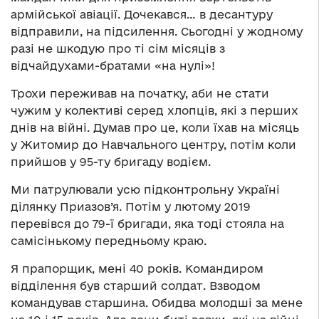
армійської авіації. Дочекався… в десантуру
відправили, на підсилення. Сьогодні у жодному
разі не шкодую про ті сім місяців з
відчайдухами-братами «на нулі»!
Трохи переживав на початку, аби не стати
чужим у колективі серед хлопців, які з перших
днів на війні. Думав про це, коли їхав на місяць
у Житомир до Навчального центру, потім коли
прийшов у 95-ту бригаду водієм.
Ми патрулювали усю підконтрольну Україні
ділянку Приазов’я. Потім у лютому 2019
перевівся до 79-ї бригади, яка тоді стояла на
самісінькому передньому краю.
Я прапорщик, мені 40 років. Командиром
відділення був старший солдат. Взводом
командував старшина. Обидва молодші за мене