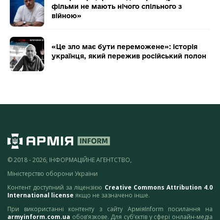
фільми не мають нічого спільного з
війною»
«Це зло має бути переможене»: історія
українця, який пережив російський полон
© 2018 - 2026, ІНФОРМАЦІЙНЕ АГЕНТСТВО,
Міністерство оборони України
Контент доступний за ліцензією
Creative Commons Attribution 4.0
International license
якщо не зазначено інше.
При використанні контенту з сайту АрміяInform посилання на
armyinform.com.ua
обов’язкове. Для суб’єктів у сфері онлайн-медіа