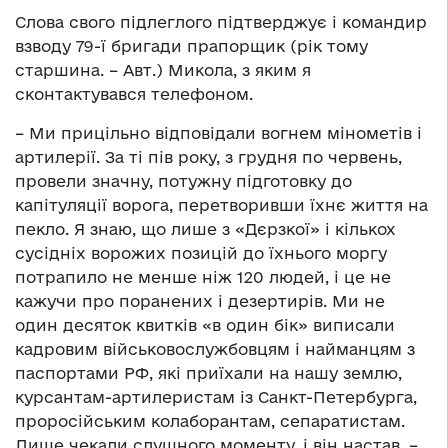
Слова свого підлеглого підтверджує і командир
взводу 79-ї бригади прапорщик (рік тому
старшина. – Авт.) Микола, з яким я
сконтактувався телефоном.
– Ми прицільно відповідали вогнем мінометів і
артилерії. За ті пів року, з грудня по червень,
провели значну, потужну підготовку до
капітуляції ворога, перетворивши їхнє життя на
пекло. Я знаю, що лише з «Дєрзкої» і кількох
сусідніх ворожих позицій до їхнього моргу
потрапило не менше ніж 120 людей, і це не
кажучи про поранених і дезертирів. Ми не
один десяток квитків «в один бік» виписали
кадровим військовослужбовцям і найманцям з
паспортами РФ, які приїхали на нашу землю,
курсантам-артилеристам із Санкт-Петербурга,
проросійським колаборантам, сепаратистам.
Лише чекали слушного моменту, і він настав, –