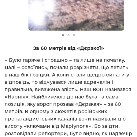
За 60 метрів від «Дєрзкої»
– Було гаряче і страшно – та лише на початку.
Далі – освоїлись, почали розрізняти, що летить
в наш бік і звідки. А коли стали щедро сипати у
відповідь, то відчувався лише адреналін і
правильна, виважена злість. Наш ВОП називався
«Нарнія». Найближчою до нас була та сама
позиція, яку ворог прозвав «Дєрзкая» – за 60
метрів. В одному з сюжетів російських
пропагандистських каналів вони називали цю
висоту «ключами від Маріуполя». Бо звідти,
розповідали репортери, було видно, як надвечір