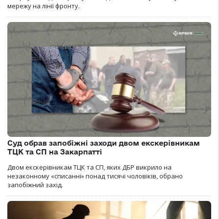
мережу на лінії фронту.
Суд обрав запобіжні заходи двом екскерівникам
ТЦК та СП на Закарпатті
Двом екскерівникам ТЦК та СП, яких ДБР викрило на
незаконному «списанні» понад тисячі чоловіків, обрано
запобіжний захід.