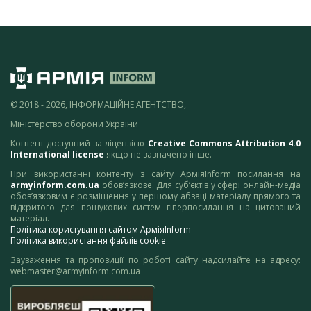
© 2018 - 2026, ІНФОРМАЦІЙНЕ АГЕНТСТВО,
Міністерство оборони України
Контент доступний за ліцензією
Creative Commons Attribution 4.0
International license
якщо не зазначено інше.
При використанні контенту з сайту АрміяInform посилання на
armyinform.com.ua
обов’язкове. Для суб’єктів у сфері онлайн-медіа
обов’язковим є розміщення у першому абзаці матеріалу прямого та
відкритого для пошукових систем гіперпосилання на цитований
матеріал.
Політика користування сайтом АрміяInform
Політика використання файлів cookie
Зауваження та пропозиції по роботі сайту надсилайте на адресу:
webmaster@armyinform.com.ua