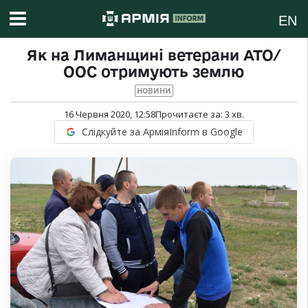
EN
Як на Лиманщині ветерани АТО/
ООС отримують землю
НОВИНИ
16 Червня 2020, 12:58
Прочитаєте за:
3
хв.
Слідкуйте за АрміяInform в Google