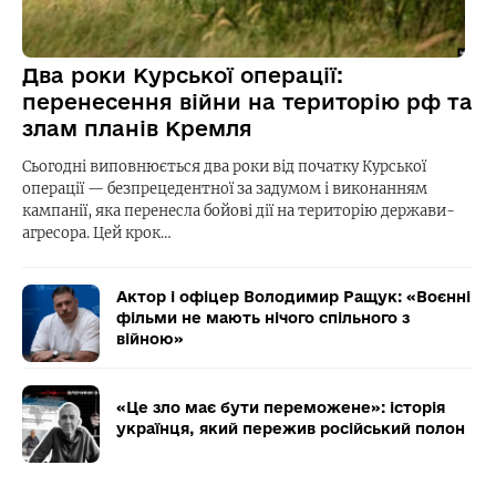
Два роки Курської операції:
перенесення війни на територію рф та
злам планів Кремля
Сьогодні виповнюється два роки від початку Курської
операції — безпрецедентної за задумом і виконанням
кампанії, яка перенесла бойові дії на територію держави-
агресора. Цей крок…
Актор і офіцер Володимир Ращук: «Воєнні
фільми не мають нічого спільного з
війною»
«Це зло має бути переможене»: історія
українця, який пережив російський полон