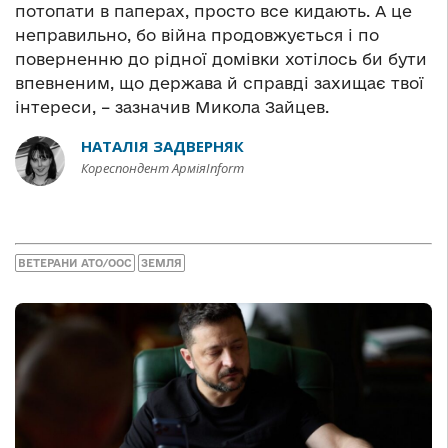
потопати в паперах, просто все кидають. А це
неправильно, бо війна продовжується і по
поверненню до рідної домівки хотілось би бути
впевненим, що держава й справді захищає твої
інтереси, – зазначив Микола Зайцев.
НАТАЛІЯ ЗАДВЕРНЯК
Кореспондент АрміяInform
ВЕТЕРАНИ АТО/ООС
ЗЕМЛЯ