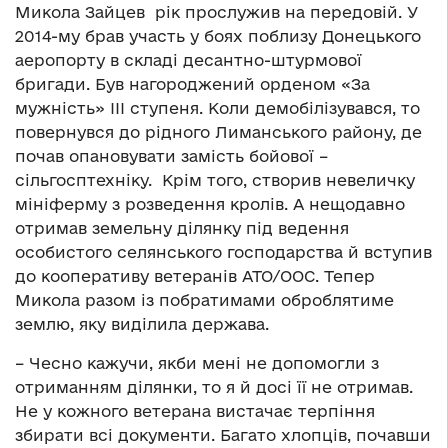
Микола Зайцев рік прослужив на передовій. У
2014-му брав участь у боях поблизу Донецького
аеропорту в складі десантно-штурмової
бригади. Був нагороджений орденом «За
мужність» ІІІ ступеня. Коли демобілізувався, то
повернувся до рідного Лиманського району, де
почав опановувати замість бойової –
сільгосптехніку. Крім того, створив невеличку
мініферму з розведення кролів. А нещодавно
отримав земельну ділянку під ведення
особистого селянського господарства й вступив
до кооперативу ветеранів АТО/ООС. Тепер
Микола разом із побратимами оброблятиме
землю, яку виділила держава.
– Чесно кажучи, якби мені не допомогли з
отриманням ділянки, то я й досі її не отримав.
Не у кожного ветерана вистачає терпіння
збирати всі документи. Багато хлопців, почавши