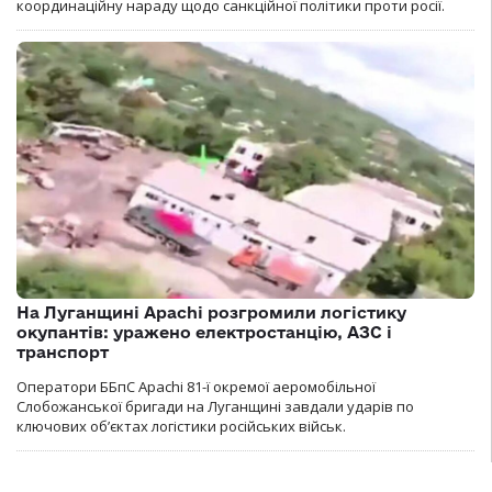
координаційну нараду щодо санкційної політики проти росії.
На Луганщині Apachi розгромили логістику
окупантів: уражено електростанцію, АЗС і
транспорт
Оператори ББпС Apachi 81-ї окремої аеромобільної
Слобожанської бригади на Луганщині завдали ударів по
ключових об’єктах логістики російських військ.