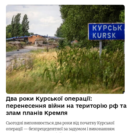
Два роки Курської операції:
перенесення війни на територію рф та
злам планів Кремля
Сьогодні виповнюється два роки від початку Курської
операції — безпрецедентної за задумом і виконанням