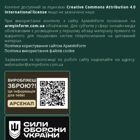
Контент доступний за ліцензією
Creative Commons Attribution 4.0
International license
якщо не зазначено інше.
При використанні контенту з сайту АрміяInform посилання на
armyinform.com.ua
обов’язкове. Для суб’єктів у сфері онлайн-медіа
обов’язковим є розміщення у першому абзаці матеріалу прямого та
відкритого для пошукових систем гіперпосилання на цитований
матеріал.
Політика користування сайтом АрміяInform
Політика використання файлів cookie
Зауваження та пропозиції по роботі сайту надсилайте на адресу:
webmaster@armyinform.com.ua