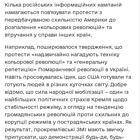
Кілька російських інформаційних кампаній
намагаються пов’язувати протести з
передбачуваною схильністю Америки до
розпалення «кольорових революцій» та
втручання у справи інших країн.
Наприклад, поширювалося твердження, що
протести «надзвичайно нагадують техніку
кольорової революції» та «генеральну
репетицію» Помаранчевої революції в Україні.
Навіть просовувалась ідея, що США готували та
готують людей в різних куточках світу. Добре
відомо, що сила народної мобілізації – один із
найбільших політичних страхів Кремля щодо
стабільності режиму, з огляду на тенденцію
громадянських революцій проти схильних до
корупції режимів у пострадянських країнах. Як
результат, прокремлівські ЗМІ мають звичку
припускати, що демонстрації будь-де, будь-