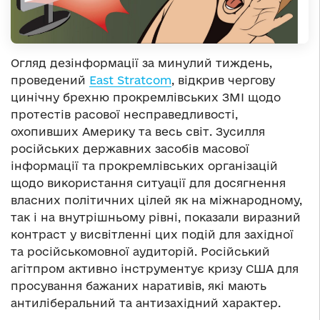
Огляд дезінформації за минулий тиждень,
проведений
East Stratcom
, відкрив чергову
цинічну брехню прокремлівських ЗМІ щодо
протестів расової несправедливості,
охопивших Америку та весь світ. Зусилля
російських державних засобів масової
інформації та прокремлівських організацій
щодо використання ситуації для досягнення
власних політичних цілей як на міжнародному,
так і на внутрішньому рівні, показали виразний
контраст у висвітленні цих подій для західної
та російськомовної аудиторій. Російський
агітпром активно інструментує кризу США для
просування бажаних наративів, які мають
антиліберальний та антизахідний характер.