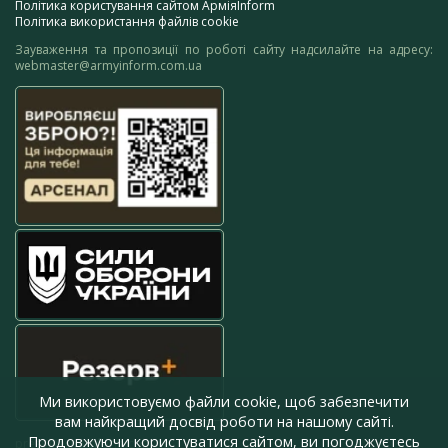
Політика користування сайтом АрміяInform
Політика використання файлів cookie
Зауваження та пропозиції по роботі сайту надсилайте на адресу:
webmaster@armyinform.com.ua
Ми використовуємо файли cookie, щоб забезпечити
вам найкращий досвід роботи на нашому сайті.
Продовжуючи користуватися сайтом, ви погоджуєтесь
press@armyinform.com.ua