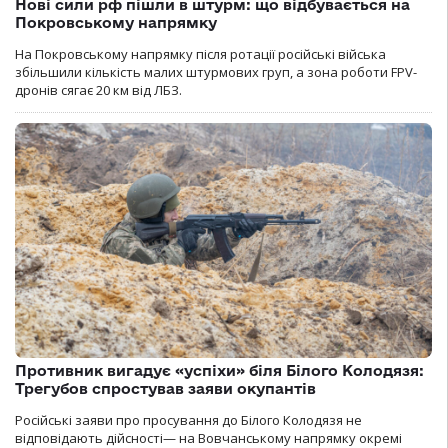
Нові сили рф пішли в штурм: що відбувається на
Покровському напрямку
На Покровському напрямку після ротації російські війська
збільшили кількість малих штурмових груп, а зона роботи FPV-
дронів сягає 20 км від ЛБЗ.
Противник вигадує «успіхи» біля Білого Колодязя:
Трегубов спростував заяви окупантів
Російські заяви про просування до Білого Колодязя не
відповідають дійсності— на Вовчанському напрямку окремі