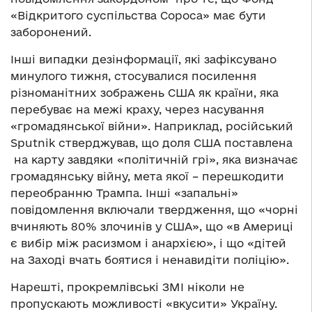
«Відкритого суспільства Сороса» має бути
заборонений.
Інші випадки дезінформації, які зафіксувано
минулого тижня, стосувалися посилення
різноманітних зображень США як країни, яка
перебуває на межі краху, через насування
«громадянської війни». Наприклад, російський
Sputnik стверджував, що доля США поставлена
на карту завдяки «політичній грі», яка визначає
громадянську війну, мета якої – перешкодити
переобранню Трампа. Інші «запальні»
повідомлення включали твердження, що «чорні
вчиняють 80% злочинів у США», що «в Америці
є вибір між расизмом і анархією», і що «дітей
на Заході вчать боятися і ненавидіти поліцію».
Нарешті, прокремлівські ЗМІ ніколи не
пропускають можливості «вкусити» Україну.