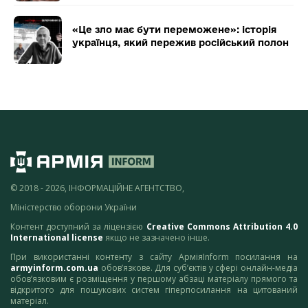
«Це зло має бути переможене»: історія
українця, який пережив російський полон
© 2018 - 2026, ІНФОРМАЦІЙНЕ АГЕНТСТВО,
Міністерство оборони України
Контент доступний за ліцензією
Creative Commons Attribution 4.0
International license
якщо не зазначено інше.
При використанні контенту з сайту АрміяInform посилання на
armyinform.com.ua
обов’язкове. Для суб’єктів у сфері онлайн-медіа
обов’язковим є розміщення у першому абзаці матеріалу прямого та
відкритого для пошукових систем гіперпосилання на цитований
матеріал.