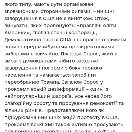
якого типу, мають бути організовані
зловмисними сторонніми силами. Нинішні
заворушення в США не є винятком. Отож,
винуватці яких пропонують: «правлячі еліти
Америки», глобалістичні корпорації,
Демократична партія США, що прагне отримати
вплив перед майбутніми президентськими
виборами і, звичайно, Джордж Сорос, який в
змові з демократами нібито заохочує
заворушення і погроми з боку чорного
населення та намагається запобігти
переобранню Трампа. Загалом Сорос у
прокремлівській дезінформації – один із
найпопулярніший шахраїв. Усе через його
благодійну роботу та просування демократії та
вільних ринків. Представляючи його як
підбурювача нинішніх акцій протесту в США,
прокремлівські ЗМІ також активно просувають
повідомлення закордоном про те, що Фонд