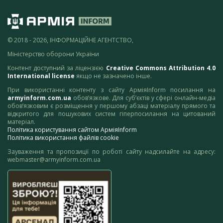
© 2018 - 2026, ІНФОРМАЦІЙНЕ АГЕНТСТВО,
Міністерство оборони України
Контент доступний за ліцензією
Creative Commons Attribution 4.0
International license
якщо не зазначено інше.
При використанні контенту з сайту АрміяInform посилання на
armyinform.com.ua
обов’язкове. Для суб’єктів у сфері онлайн-медіа
обов’язковим є розміщення у першому абзаці матеріалу прямого та
відкритого для пошукових систем гіперпосилання на цитований
матеріал.
Політика користування сайтом АрміяInform
Політика використання файлів cookie
Зауваження та пропозиції по роботі сайту надсилайте на адресу:
webmaster@armyinform.com.ua