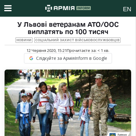
EN
У Львові ветеранам АТО/ООС
виплатять по 100 тисяч
НОВИНИ
СОЦІАЛЬНИЙ ЗАХИСТ ВІЙСЬКОВОСЛУЖБОВЦІВ
12 Червня 2020, 15:21
Прочитаєте за:
< 1
хв.
Слідкуйте за АрміяInform в Google