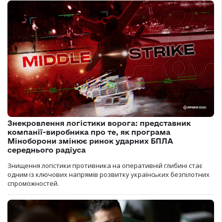
Знекровлення логістики ворога: представник
компанії-виробника про те, як програма
Міноборони змінює ринок ударних БПЛА
середнього радіуса
Знищення логістики противника на оперативній глибині стає
одним із ключових напрямів розвитку українських безпілотних
спроможностей.