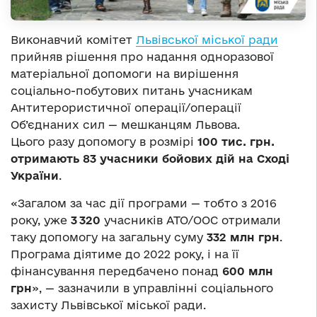
Виконавчий комітет
Львівської міської ради
прийняв рішення про надання одноразової
матеріальної допомоги на вирішення
соціально-побутових питань учасникам
Антитерористичної операції/операції
Об’єднаних сил — мешканцям Львова.
Цього разу допомогу в розмірі
100 тис. грн.
отримають 83 учасники бойових дій на Сході
України
.
«Загалом за час дії програми — тобто з 2016
року, уже
3 320
учасників АТО/ООС отримали
таку допомогу на загальну суму
332 млн грн
.
Програма діятиме до 2022 року, і на її
фінансування передбачено понад
600 млн
грн
», — зазначили в управлінні соціального
захисту Львівської міської ради.