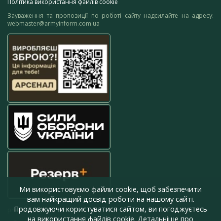
Політика використання файлів cookie
Зауваження та пропозиції по роботі сайту надсилайте на адресу:
webmaster@armyinform.com.ua
Ми використовуємо файли cookie, щоб забезпечити
вам найкращий досвід роботи на нашому сайті.
Продовжуючи користуватися сайтом, ви погоджуєтесь
press@armyinform.com.ua
на використання файлів cookie. Детальніше про