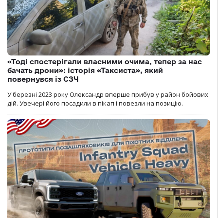
«Тоді спостерігали власними очима, тепер за нас
бачать дрони»: історія «Таксиста», який
повернувся із СЗЧ
У березні 2023 року Олександр вперше прибув у район бойових
дій. Увечері його посадили в пікап і повезли на позицію.