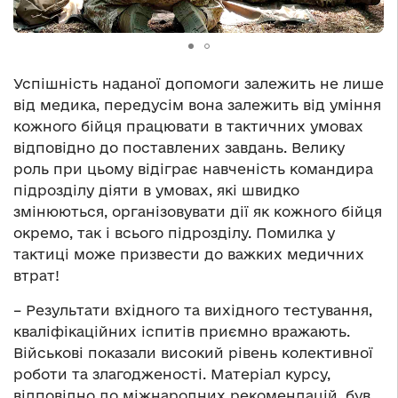
Успішність наданої допомоги залежить не лише
від медика, передусім вона залежить від уміння
кожного бійця працювати в тактичних умовах
відповідно до поставлених завдань. Велику
роль при цьому відіграє навченість командира
підрозділу діяти в умовах, які швидко
змінюються, організовувати дії як кожного бійця
окремо, так і всього підрозділу. Помилка у
тактиці може призвести до важких медичних
втрат!
– Результати вхідного та вихідного тестування,
кваліфікаційних іспитів приємно вражають.
Військові показали високий рівень колективної
роботи та злагодженості. Матеріал курсу,
відповідно до міжнародних рекомендацій, був