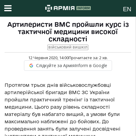
EN
Артилеристи ВМС пройшли курс із
тактичної медицини високої
складності
ВІЙСЬКОВИЙ ВИШКІЛ
12 Червня 2020, 14:00
Прочитаєте за:
2
хв.
Слідкуйте за АрміяInform в Google
Протягом трьох днів військовослужбовці
артилерійської бригади ВМС ЗС України
пройшли практичний тренінг із тактичної
медицини. Цього разу рівень складності
матеріалу був набагато вищий, а умови були
максимально наближені до бойових. До
проведення занять були залучені досвідчені