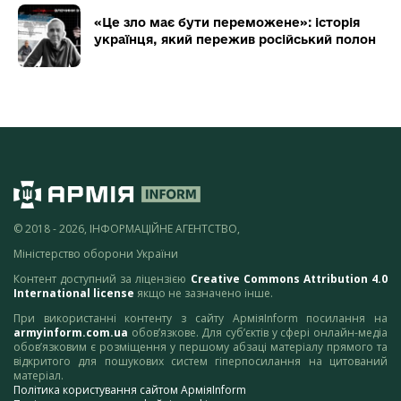
«Це зло має бути переможене»: історія
українця, який пережив російський полон
© 2018 - 2026, ІНФОРМАЦІЙНЕ АГЕНТСТВО,
Міністерство оборони України
Контент доступний за ліцензією
Creative Commons Attribution 4.0
International license
якщо не зазначено інше.
При використанні контенту з сайту АрміяInform посилання на
armyinform.com.ua
обов’язкове. Для суб’єктів у сфері онлайн-медіа
обов’язковим є розміщення у першому абзаці матеріалу прямого та
відкритого для пошукових систем гіперпосилання на цитований
матеріал.
Політика користування сайтом АрміяInform