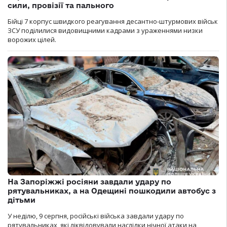
сили, провізії та пального
Бійці 7 корпус швидкого реагування десантно-штурмових військ
ЗСУ поділилися видовищними кадрами з ураженнями низки
ворожих цілей.
На Запоріжжі росіяни завдали удару по
рятувальниках, а на Одещині пошкодили автобус з
дітьми
У неділю, 9 серпня, російські війська завдали удару по
рятувальниках, які ліквідовували наслідки нічної атаки на