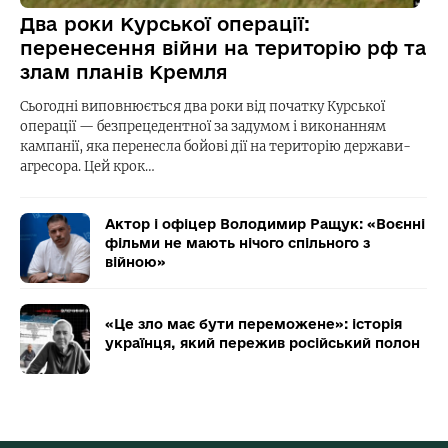
Два роки Курської операції:
перенесення війни на територію рф та
злам планів Кремля
Сьогодні виповнюється два роки від початку Курської
операції — безпрецедентної за задумом і виконанням
кампанії, яка перенесла бойові дії на територію держави-
агресора. Цей крок…
Актор і офіцер Володимир Ращук: «Воєнні
фільми не мають нічого спільного з
війною»
«Це зло має бути переможене»: історія
українця, який пережив російський полон