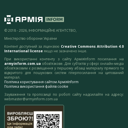
© 2018 - 2026, ІНФОРМАЦІЙНЕ АГЕНТСТВО,
Міністерство оборони України
Контент доступний за ліцензією
Creative Commons Attribution 4.0
International license
якщо не зазначено інше.
При використанні контенту з сайту АрміяInform посилання на
armyinform.com.ua
обов’язкове. Для суб’єктів у сфері онлайн-медіа
обов’язковим є розміщення у першому абзаці матеріалу прямого та
відкритого для пошукових систем гіперпосилання на цитований
матеріал.
Політика користування сайтом АрміяInform
Політика використання файлів cookie
Зауваження та пропозиції по роботі сайту надсилайте на адресу:
webmaster@armyinform.com.ua