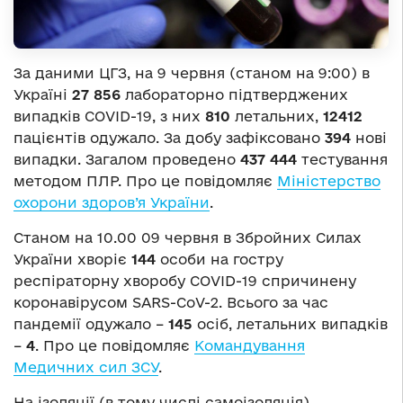
За даними ЦГЗ, на 9 червня (станом на 9:00) в
Україні
27 856
лабораторно підтверджених
випадків COVID-19, з них
810
летальних,
12412
пацієнтів одужало. За добу зафіксовано
394
нові
випадки. Загалом проведено
437 444
тестування
методом ПЛР. Про це повідомляє
Міністерство
охорони здоров’я України
.
Станом на 10.00 09 червня в Збройних Силах
України хворіє
144
особи на гостру
респіраторну хворобу COVID-19 спричинену
коронавірусом SARS-CoV-2. Всього за час
пандемії одужало –
145
осіб, летальних випадків
–
4
. Про це повідомляє
Командування
Медичних сил ЗСУ
.
На ізоляції (в тому числі самоізоляція)