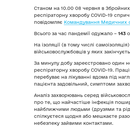
Станом на 10.00 08 червня в Збройних
респіраторну хворобу COVID-19 сприч
повідомляє
Командування Медичних с
Всього за час пандемії одужало –
143
о
На ізоляції (в тому числі самоізоляція
військовослужбовців у яких закінчуєт
За минулу добу зареєстровано один н
респіраторну хворобу COVID-19. Праці
перебуває на лікуванні вдома під наг
пацієнта задовільний, симптоми захво
Аналіз захворювань серед військовосл
про те, що найчастіше інфекція пошир
найближчими людьми (друзями та рідни
спілкуєтеся щодня або мешкаєте разо
небезпеку зайвими контактами.