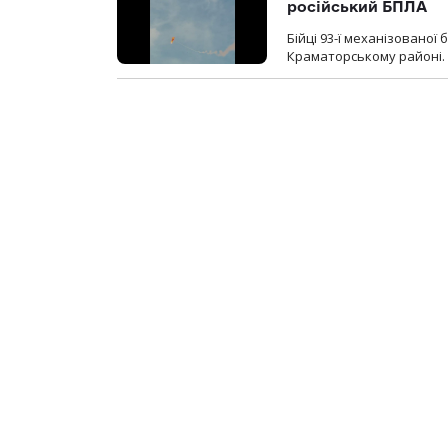
російський БПЛА
Бійці 93-ї механізовано
Краматорському районі.