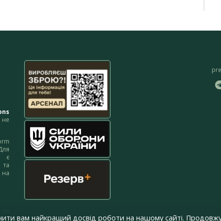
pr
ons
не
orm
Для
м є
 та
 на
 на
чити вам найкращий досвід роботи на нашому сайті. Продовжу