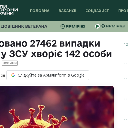
ГОЛОВНА
ВАКАНСІЇ
СОЦЗАХИСТ
ПРО 
ДОВІДНИК ВЕТЕРАНА
совано 27462 випадки
12
у ЗСУ хворіє 142 особи
НОВИНИ
11
Слідкуйте за АрміяInform в Google
1
хв.
11
11
11