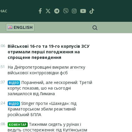
НАС
ENGLISH
:06
Військові 16-го та 19-го корпусів ЗСУ
отримали перші погодження на
спрощене переведення
:51
На Дніпропетровщині викрили агентку
військової контррозвідки фсб
:37
Поранений, але нескорений: Третій
ВІДЕО
корпус показав, шо на сьогодні
залишилося від Лимана
:24
Stinger проти «Шахеда»: під
ВІДЕО
Краматорськом збили реактивній
російський БПЛА
:08
Тижнями сидять у руїнах і
КОМЕНТАР
ведуть спостереження: під Куп’янськом