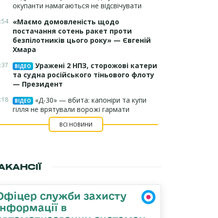
окупанти намагаються не відсвічувати
:54
«Маємо домовленість щодо
постачання сотень ракет проти
безпілотників цього року» — Євгеній
Хмара
:37
Уражені 2 НПЗ, сторожові катери
ВІДЕО
та судна російського тіньового флоту
— Президент
:18
«Д-30» — вбита: капоніри та купи
ВІДЕО
гілля не врятували ворожі гармати
ВСІ НОВИНИ
АКАНСІЇ
Офіцер служби захисту
інформації в