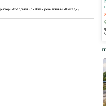
ї бригади «Холодний Яр» збили реактивний «Шахед» у
С
П