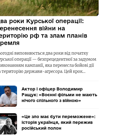
ва роки Курської операції:
еренесення війни на
ериторію рф та злам планів
ремля
ьогодні виповнюється два роки від початку
урської операції — безпрецедентної за задумом
виконанням кампанії, яка перенесла бойові дії
а територію держави-агресора. Цей крок…
Актор і офіцер Володимир
Ращук: «Воєнні фільми не мають
нічого спільного з війною»
«Це зло має бути переможене»:
історія українця, який пережив
російський полон