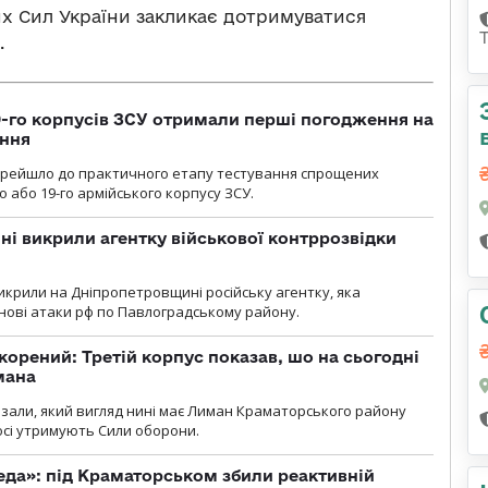
 Сил України закликає дотримуватися
.
19-го корпусів ЗСУ отримали перші погодження на
ення
ерейшло до практичного етапу тестування спрощених
 або 19-го армійського корпусу ЗСУ.
і викрили агентку військової контррозвідки
крили на Дніпропетровщині російську агентку, яка
нові атаки рф по Павлоградському району.
корений: Третій корпус показав, шо на сьогодні
мана
казали, який вигляд нині має Лиман Краматорського району
досі утримують Сили оборони.
еда»: під Краматорськом збили реактивній