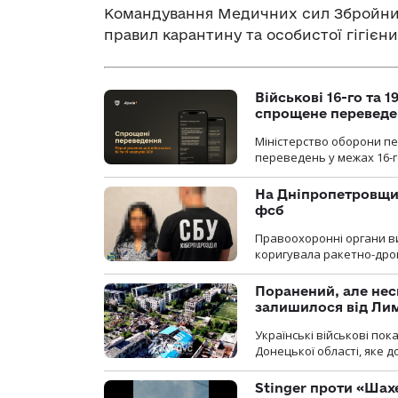
Командування Медичних сил Збройних
правил карантину та особистої гігієни
Військові 16-го та 
спрощене перевед
Міністерство оборони п
переведень у межах 16-го
На Дніпропетровщин
фсб
Правоохоронні органи ви
коригувала ракетно-дро
Поранений, але нес
залишилося від Ли
Українські військові по
Донецької області, яке 
Stinger проти «Шах