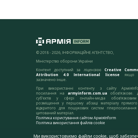
© 2018 - 2026, ІНФОРМАЦІЙНЕ АГЕНТСТВО,
Міністерство оборони України
Контент доступний за ліцензією
Creative Comm
Attribution 4.0 International license
якщо 
зазначено інше.
При використанні контенту з сайту АрміяInf
посилання на
armyinform.com.ua
обов’язкове. 
суб’єктів у сфері онлайн-медіа обов’язкови
розміщення у першому абзаці матеріалу прямого
відкритого для пошукових систем гіперпосилання
цитований матеріал.
Політика користування сайтом АрміяInform
Політика використання файлів cookie
Зауваження та пропозиції по роботі сайту надсилайте
Ми використовуємо файли cookie, щоб забезпе
адресу:
webmaster@armyinform.com.ua