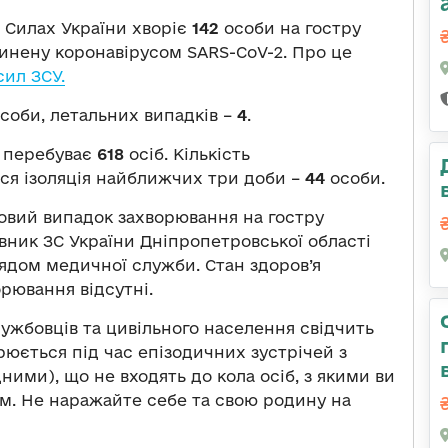
 Силах України хворіє
142
особи на гостру
инену коронавірусом SARS-CoV-2. Про це
ил ЗСУ.
соби, летальних випадків –
4
.
) перебуває
618
осіб. Кількість
ься ізоляція найближчих три доби –
44
особи.
овий випадок захворювання на гостру
вник ЗС України Дніпропетровської області
лядом медичної служби. Стан здоров’я
рювання відсутні.
ужбовців та цивільного населення свідчить
юється під час епізодичних зустрічей з
ми), що не входять до кола осіб, з якими ви
м. Не наражайте себе та свою родину на