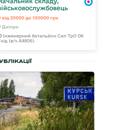
Начальник складу,
військовослужбовець
від 20000 до 100000 грн
Дніпро
Інженерний батальйон Сил ТрО ОК
хід (в/ч А4806)
УБЛІКАЦІЇ