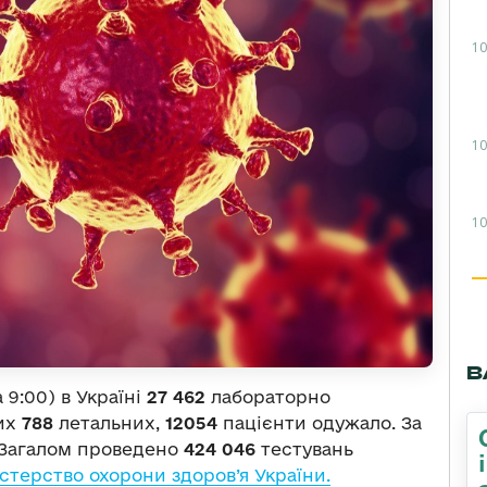
10
10
10
В
 9:00) в Україні
27 462
лабораторно
них
788
летальних,
12054
пацієнти одужало. За
 Загалом проведено
424 046
тестувань
стерство охорони здоров’я України.