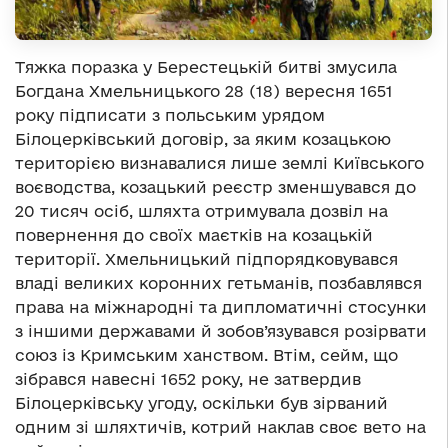
Тяжка поразка у Берестецькій битві змусила
Богдана Хмельницького 28 (18) вересня 1651
року підписати з польським урядом
Білоцерківський договір, за яким козацькою
територією визнавалися лише землі Київського
воєводства, козацький реєстр зменшувався до
20 тисяч осіб, шляхта отримувала дозвіл на
повернення до своїх маєтків на козацькій
території. Хмельницький підпорядковувався
владі великих коронних гетьманів, позбавлявся
права на міжнародні та дипломатичні стосунки
з іншими державами й зобов’язувався розірвати
союз із Кримським ханством. Втім, сейм, що
зібрався навесні 1652 року, не затвердив
Білоцерківську угоду, оскільки був зірваний
одним зі шляхтичів, котрий наклав своє вето на