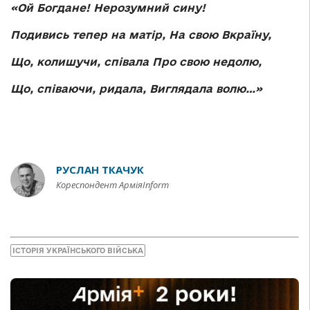
«Ой Богдане! Нерозумний сину!
Подивись тепер на матір, На свою Вкраїну,
Що, колишучи, співала Про свою недолю,
Що, співаючи, ридала, Виглядала волю…»
РУСЛАН ТКАЧУК
Кореспондент АрміяInform
ІСТОРІЯ УКРАЇНСЬКОГО ВІЙСЬКА