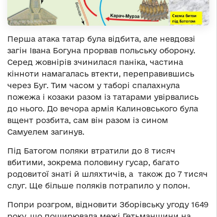
Перша атака татар була відбита, але невдовзі
загін Івана Богуна прорвав польську оборону.
Серед жовнірів зчинилася паніка, частина
кінноти намагалась втекти, переправившись
через Буг. Тим часом у таборі спалахнула
пожежа і козаки разом із татарами увірвались
до нього. До вечора армія Калиновського була
вщент розбита, сам він разом із сином
Самуелем загинув.
Під Батогом поляки втратили до 8 тисяч
вбитими, зокрема половину гусар, багато
родовитої знаті й шляхтичів, а також до 7 тисяч
слуг. Ще більше поляків потрапило у полон.
Попри розгром, відновити Зборівську угоду 1649
року, що поширювала межі Гетьманщини на