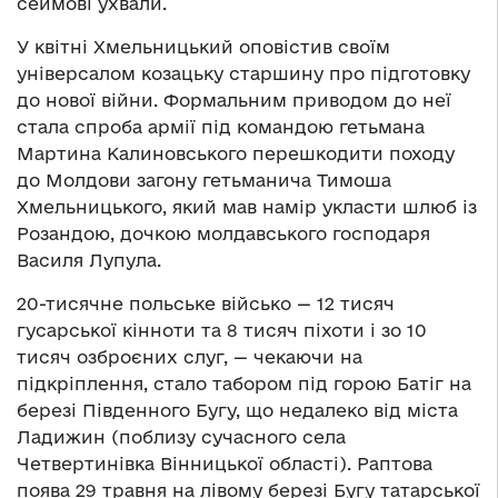
сеймові ухвали.
У квітні Хмельницький оповістив своїм
універсалом козацьку старшину про підготовку
до нової війни. Формальним приводом до неї
стала спроба армії під командою гетьмана
Мартина Калиновського перешкодити походу
до Молдови загону гетьманича Тимоша
Хмельницького, який мав намір укласти шлюб із
Розандою, дочкою молдавського господаря
Василя Лупула.
20-тисячне польське військо — 12 тисяч
гусарської кінноти та 8 тисяч піхоти і зо 10
тисяч озброєних слуг, — чекаючи на
підкріплення, стало табором під горою Батіг на
березі Південного Бугу, що недалеко від міста
Ладижин (поблизу сучасного села
Четвертинівка Вінницької області). Раптова
поява 29 травня на лівому березі Бугу татарської