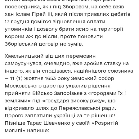
посередника, як і під Зборовом, на себе взяв
хан Іслам Гірей ІІІ, який після тривалих дебатів
17 грудня домігся відновлення сплати
упоминків і дозволу брати ясир на території
Корони аж до Вісли, проте поновити
Зборівський договір не зумів.
Хмельницький від цих перемовин
самоусунувся, очевидно, вже зробив ставку на
іншого, як він сподівався, надійнішого союзника
— 11 (1) жовтня 1653 року Земський собор
Московського царства ухвалив рішення
прийняти Військо Запорізьке з «городами їх і
землями» під «государя високу руку», що
відкривало шлях до Переяславської ради.
Дорого заплатили українці за те рішення!
Пізніше Тарас Шевченко у своїй «Розритій
могилі» напише: