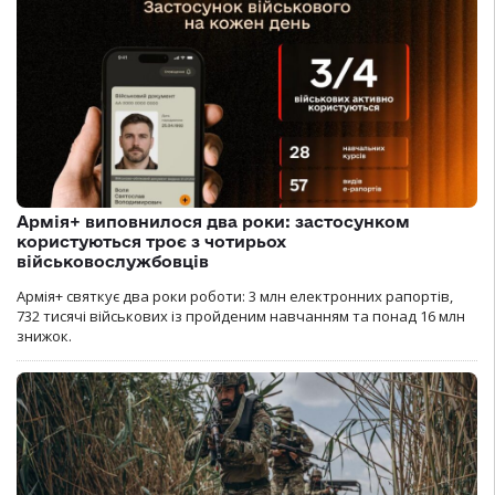
Армія+ виповнилося два роки: застосунком
користуються троє з чотирьох
військовослужбовців
Армія+ святкує два роки роботи: 3 млн електронних рапортів,
732 тисячі військових із пройденим навчанням та понад 16 млн
знижок.