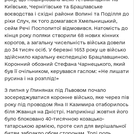
Київське, Чернігівське та Брацлавське
воєводства і східні райони Волині та Поділля до
ріки Случ, як того домагався Хмельницький,
сейм Речі Посполитої відмовився. Натомість до
кінця року поляки створили 68 нових кінних
корогов, а загальну чисельність війська довели
до 34 тисяч осіб. У березні 1653 року це військо
здійснило каральну експедицію Брацлавщиною.
Коронний обозний Стефана Чарнецького, який
був її очільником, керувався гаслом: «Не лишати
русина і на розплід!»
З липня у Глинянах під Львовом почало
зосереджуватися коронне військо, яке через пів
року під проводом Яна II Казимира отаборилось
біля Жванця на Дністрі. Наприкінці жовтня його
було блоковано 40-тисячною козацько-
татарською армією, проте сил для вирішальної
битви забракло обом сторонам. Тоді роль