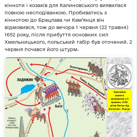
кінноти і козаків для Калиновського виявилася
повною несподіванкою. Пробиватись з
кіннотою до Брацлава чи Кам’янця він
відмовився, тож до вечора 1 червня (22 травня)
1652 року, після прибуття основних сил
Хмельницького, польський табір був оточений. 2
червня почався його штурм.