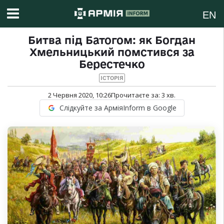
EN
Битва під Батогом: як Богдан
Хмельницький помстився за
Берестечко
ІСТОРІЯ
2 Червня 2020, 10:26
Прочитаєте за:
3
хв.
Слідкуйте за АрміяInform в Google