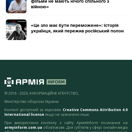
фільми не мають нічого спільного з
війною»
«Це зло має бути переможене»: історія
українця, який пережив російський полон
© 2018 - 2026, ІНФОРМАЦІЙНЕ АГЕНТСТВО,
Міністерство оборони України
Контент доступний за ліцензією
Creative Commons Attribution 4.0
International license
якщо не зазначено інше.
При використанні контенту з сайту АрміяInform посилання на
armyinform.com.ua
обов’язкове. Для суб’єктів у сфері онлайн-медіа