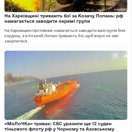
На Харківщині тривають бої за Козачу Лопань: рф
намагається заводити окремі групи
На Харківщині противник намагається заводити малі групи біля
кордону, а в Козачій Лопані тривають бої, щоб ворог не зміг
закріпитися.
«МоЛоЧКа» триває: СБС уразили ще 12 суден
тіньового флоту рф у Чорному та Азовському