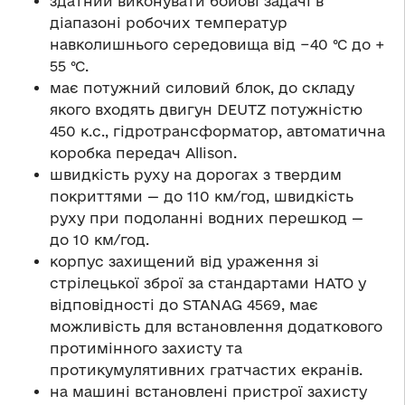
здатний виконувати бойові задачі в
діапазоні робочих температур
навколишнього середовища від −40 °С до +
55 °С.
має потужний силовий блок, до складу
якого входять двигун DEUTZ потужністю
450 к.с., гідротрансформатор, автоматична
коробка передач Allison.
швидкість руху на дорогах з твердим
покриттями — до 110 км/год, швидкість
руху при подоланні водних перешкод —
до 10 км/год.
корпус захищений від ураження зі
стрілецької зброї за стандартами НАТО у
відповідності до STANAG 4569, має
можливість для встановлення додаткового
протимінного захисту та
протикумулятивних гратчастих екранів.
на машині встановлені пристрої захисту