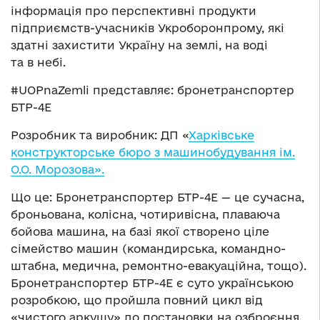
інформація про перспективні продукти
підприємств-учасників Укроборонпрому, які
здатні захистити Україну на землі, на воді
та в небі.
#UOPnaZemli представляє: бронетранспортер
БТР-4Е
Розробник та виробник: ДП «
Харківське
конструкторське бюро з машинобудування ім.
О.О. Морозова».
Що це: Бронетранспортер БТР-4Е — це сучасна,
броньована, колісна, чотиривісна, плаваюча
бойова машина, на базі якої створено ціле
сімейство машин (командирська, командно-
штабна, медична, ремонтно-евакуаційна, тощо).
Бронетранспортер БТР-4Е є суто українською
розробкою, що пройшла повний цикл від
«чистого аркушу» до постановки на озброєння,