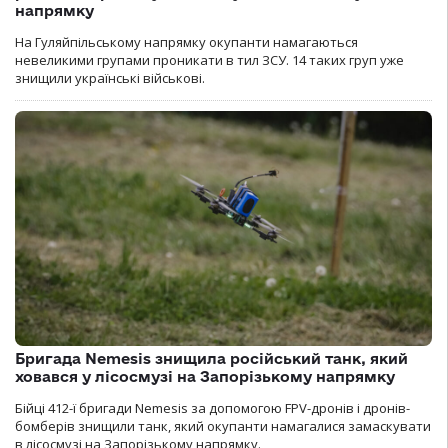
напрямку
На Гуляйпільському напрямку окупанти намагаються
невеликими групами проникати в тил ЗСУ. 14 таких груп уже
знищили українські військові.
Бригада Nemesis знищила російський танк, який
ховався у лісосмузі на Запорізькому напрямку
Бійці 412-ї бригади Nemesis за допомогою FPV-дронів і дронів-
бомберів знищили танк, який окупанти намагалися замаскувати
в лісосмузі на Запорізькому напрямку.