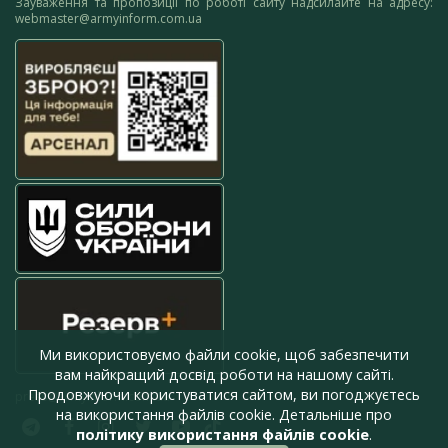
Зауваження та пропозиції по роботі сайту надсилайте на адресу:
webmaster@armyinform.com.ua
Ми використовуємо файли cookie, щоб забезпечити
вам найкращий досвід роботи на нашому сайті.
Продовжуючи користуватися сайтом, ви погоджуєтесь
press@armyinform.com.ua
на використання файлів cookie. Детальніше про
політику використання файлів cookie
.