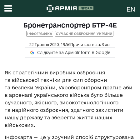
EN
Бронетранспортер БТР-4Е
ІНФОГРАФІКА
СУЧАСНЕ ОЗБРОЄННЯ УКРАЇНИ
22 Травня 2020, 19:56
Прочитаєте за:
3
хв.
Слідкуйте за АрміяInform в Google
Як стратегічний виробник озброєння
та військової техніки для сил оборони
та безпеки України, Укроборонпром прагне аби
в арсеналі українського війська було більше
сучасного, якісного, високотехнологічного
та надійного озброєння, здатного захистити
нашу державу та зберегти життя наших
військових.
Інфокарта — це у зручний спосіб структурована