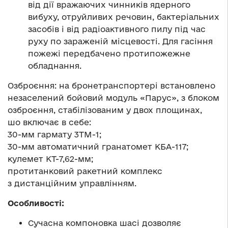
від дії вражаючих чинників ядерного
вибуху, отруйливих речовин, бактеріальних
засобів і від радіоактивного пилу під час
руху по зараженій місцевості. Для гасіння
пожежі передбачено протипожежне
обладнання.
Озброєння: на бронетранспортері встановлено
незаселений бойовий модуль «Парус», з блоком
озброєння, стабілізованим у двох площинах,
шо включає в себе:
30-мм гармату 3ТМ-1;
30-мм автоматичний гранатомет КБА-117;
кулемет КТ-7,62-мм;
протитанковий ракетний комплекс
з дистанційним управлінням.
Особливості:
Сучасна компоновка шасі дозволяє