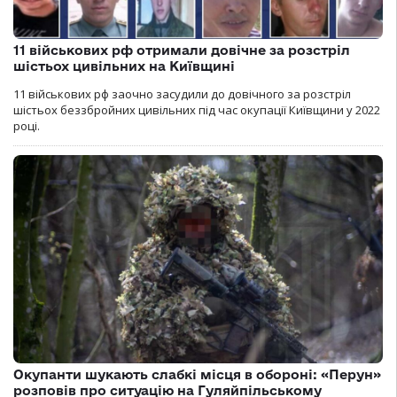
11 військових рф отримали довічне за розстріл
шістьох цивільних на Київщині
11 військових рф заочно засудили до довічного за розстріл
шістьох беззбройних цивільних під час окупації Київщини у 2022
році.
Окупанти шукають слабкі місця в обороні: «Перун»
розповів про ситуацію на Гуляйпільському