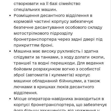
створювати на її базі сімейство
спеціальних машин.
Розміщення десантного відділення в
кормовій частині корпусу забезпечує
безпечне десантування особового складу
мотострілкового підрозділу
бронетранспортера через задні двері під
прикриттям броні.
Машина має високу рухливість і здатна
слідувати за танками, з ходу долати окопи,
траншеї та водні перешкоди. Для ведення
бойовим розрахунком вогню з особистої
зброї (автоматів і кулеметів) корпус
машини обладнаний бійницями, а також
лючками в кришках люків десантного
відділення.
Місце оператора-навідника знаходиться в
корпусі бронетранспортера, що забезпечує
його більшу захищеність від ураження у