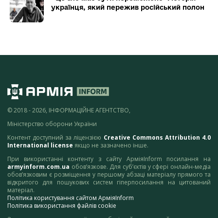
українця, який пережив російський полон
© 2018 - 2026, ІНФОРМАЦІЙНЕ АГЕНТСТВО,
Міністерство оборони України
Контент доступний за ліцензією
Creative Commons Attribution 4.0
International license
якщо не зазначено інше.
При використанні контенту з сайту АрміяInform посилання на
armyinform.com.ua
обов’язкове. Для суб’єктів у сфері онлайн-медіа
обов’язковим є розміщення у першому абзаці матеріалу прямого та
відкритого для пошукових систем гіперпосилання на цитований
матеріал.
Політика користування сайтом АрміяInform
Політика використання файлів cookie