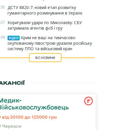
:35
ДСТУ 8820-7: новий етап розвитку
гуманітарного розмінування в Україні
:27
Коригували удари по Миколаєву: СБУ
затримала агентів фсб і гру
:09
Крим не ваш: на тимчасово
ВІДЕО
окупованому півострові уразили російську
систему ППО та військовий кран
ВСІ НОВИНИ
АКАНСІЇ
Медик-
Військовослужбовець
від 20100 до 125000 грн
Черкаси