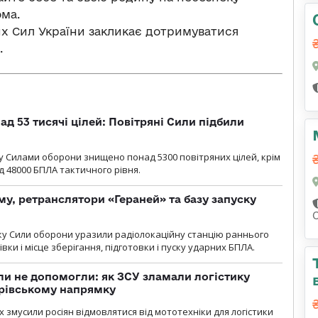
ма.
 Сил України закликає дотримуватися
.
ад 53 тисячі цілей: Повітряні Сили підбили
у Cилами оборони знищено понад 5300 повітряних цілей, крім
 48000 БПЛА тактичного рівня.
у, ретранслятори «Гераней» та базу запуску
року Сили оборони уразили радіолокаційну станцію раннього
ки і місце зберігання, підготовки і пуску ударних БПЛА.
и не допомогли: як ЗСУ зламали логістику
дрівському напрямку
х змусили росіян відмовлятися від мототехніки для логістики