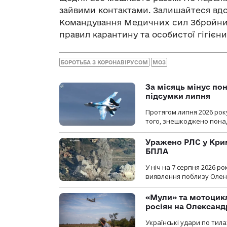
зайвими контактами. Залишайтеся вдо
Командування Медичних сил Збройних
правил карантину та особистої гігієни
БОРОТЬБА З КОРОНАВІРУСОМ
МОЗ
За місяць мінус пон
підсумки липня
Протягом липня 2026 рок
того, знешкоджено понад
Уражено РЛС у Крим
БПЛА
У ніч на 7 серпня 2026 
виявлення поблизу Оленів
«Мули» та мотоцикл
росіян на Олексан
Українські удари по тила