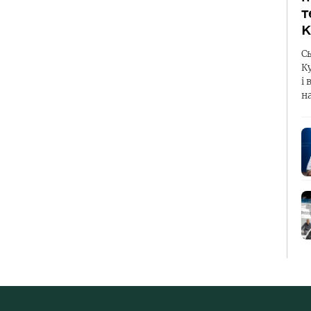
т
К
С
К
і 
н