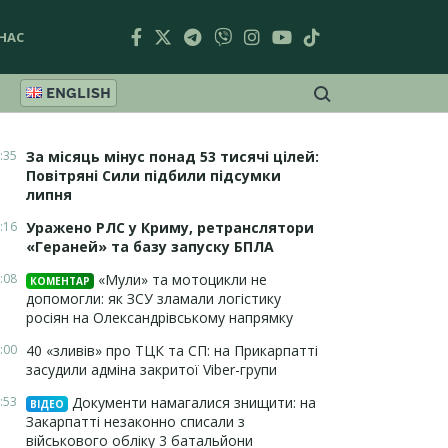
НАС
ENGLISH
:35
За місяць мінус понад 53 тисячі цілей:
Повітряні Сили підбили підсумки
липня
:16
Уражено РЛС у Криму, ретранслятори
«Гераней» та базу запуску БПЛА
:08
«Мули» та мотоцикли не
КОМЕНТАР
допомогли: як ЗСУ зламали логістику
росіян на Олександрівському напрямку
:00
40 «зливів» про ТЦК та СП: на Прикарпатті
засудили адміна закритої Viber-групи
:53
Документи намагалися знищити: на
ВІДЕО
Закарпатті незаконно списали з
військового обліку 3 батальйони