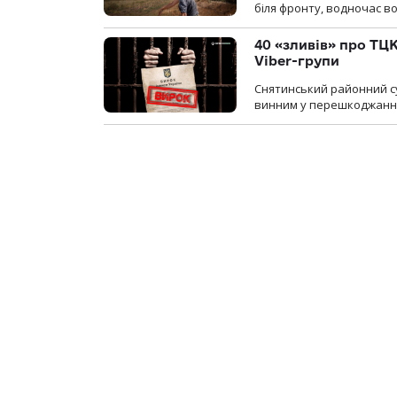
біля фронту, водночас в
40 «зливів» про ТЦК
Viber-групи
Снятинський районний су
винним у перешкоджанні 