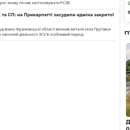
орог знову почав застосовувати РСЗВ.
 та СП: на Прикарпатті засудили адміна закритої
д Івано-Франківської області визнав жителя села Прутівка
П
законній діяльності ЗСУ в особливий період.
Д
п