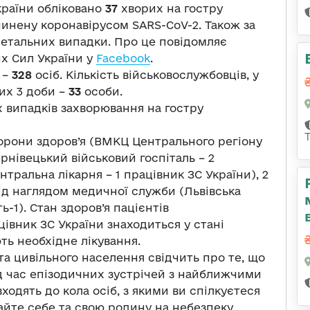
країни обліковано
37
хворих на гостру
чинену коронавірусом SARS-CoV-2. Також за
етальних випадки. Про це повідомляє
х Сил України у
Facebook
.
) –
328
осіб. Кількість військовослужбовців, у
чих 3 доби –
33
особи.
 випадків захворювання на гостру
хорони здоров’я (ВМКЦ Центрального регіону
рнівецький військовий госпіталь – 2
тральна лікарня – 1 працівник ЗС України), 2
ід наглядом медичної служби (Львівська
ь-1). Стан здоров’я пацієнтів
цівник ЗС України знаходиться у стані
ть необхідне лікування.
та цивільного населення свідчить про те, що
 час епізодичних зустрічей з найближчими
ходять до кола осіб, з якими ви спілкуєтеся
йте себе та свою родину на небезпеку