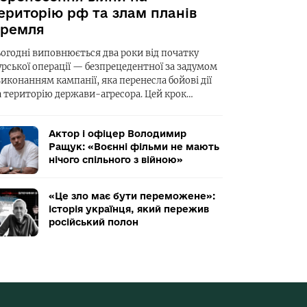
ериторію рф та злам планів
ремля
ьогодні виповнюється два роки від початку
урської операції — безпрецедентної за задумом
виконанням кампанії, яка перенесла бойові дії
а територію держави-агресора. Цей крок…
Актор і офіцер Володимир
Ращук: «Воєнні фільми не мають
нічого спільного з війною»
«Це зло має бути переможене»:
історія українця, який пережив
російський полон