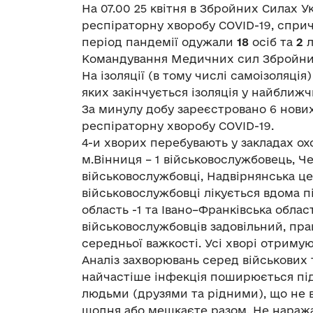
На 07.00 25 квітня в Збройних Силах У
респіраторну хворобу COVID-19, спри
період пандемії одужали
18
осіб та
2
л
Командування Медичних сил Збройни
На ізоляції (в тому числі самоізоляція
яких закінчується ізоляція у найближ
За минулу добу зареєстровано 6 нових
респіраторну
хворобу COVID-19.
4-и хворих перебувають у закладах о
м.Вінниця – 1 військовослужбовець, Че
військовослужбовці, Надвірнянська цен
військовослужбовці лікується вдома п
область -1 та Івано–Франківська област
військовослужбовців задовільний, пра
середньої важкості. Усі хворі отримую
Аналіз захворювань серед військових 
найчастіше інфекція поширюється під
людьми (друзями та рідними), що не в
щодня або мешкаєте разом. Не наража