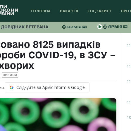
ГОЛОВНА
ВАКАНСІЇ
СОЦЗАХИСТ
ПРО 
ДОВІДНИК ВЕТЕРАНА
совано 8125 випадків
11
роби COVID-19, в ЗСУ –
 хворих
11
НОВИНИ
11
Слідкуйте за АрміяInform в Google
хв.
11
10