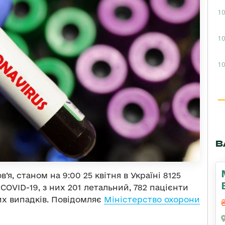
10
10
10
В
я, станом на 9:00 25 квітня в Україні 8125
OVID-19, з них 201 летальний, 782 пацієнти
их випадків. Повідомляє
Міністерство охорони