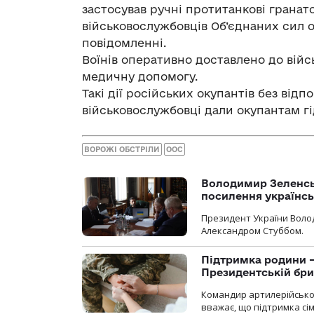
застосував ручні протитанкові гранат
військовослужбовців Об’єднаних сил о
повідомленні.
Воїнів оперативно доставлено до вій
медичну допомогу.
Такі дії російських окупантів без відп
військовослужбовці дали окупантам гі
ВОРОЖІ ОБСТРІЛИ
ООС
Володимир Зеленсь
посилення українс
Президент України Воло
Александром Стуббом.
Підтримка родини —
Президентській бриг
Командир артилерійсько
вважає, що підтримка сі