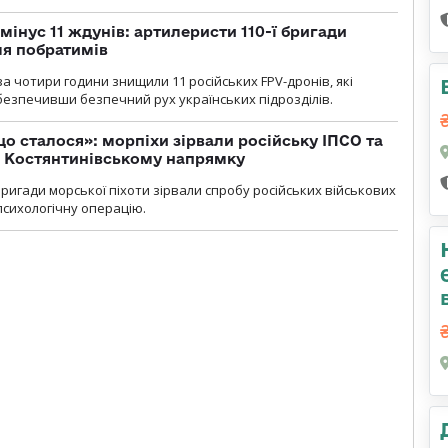
мінус 11 ждунів: артилеристи 110-ї бригади
ля побратимів
а чотири години знищили 11 російських FPV-дронів, які
абезпечивши безпечний рух українських підрозділів.
що сталося»: морпіхи зірвали російську ІПСО та
а Костянтинівському напрямку
бригади морської піхоти зірвали спробу російських військових
сихологічну операцію.