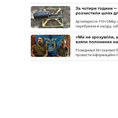
За чотири години — 
розчистили шлях д
Артилеристи 110-ї ОМБр з
перебували в засідці, з
«Ми не зрозуміли, 
взяли полонених н
Розвідники 36-ї окремої 
провести інформаційно-п