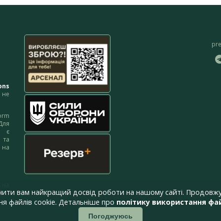
pr
ons
не
orm
Для
м є
 та
 на
 на
чити вам найкращий досвід роботи на нашому сайті. Продовжу
я файлів cookie. Детальніше про
політику використання фай
Погоджуюсь