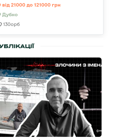
від 21000 до 121000 грн
Дубно
130орб
УБЛІКАЦІЇ