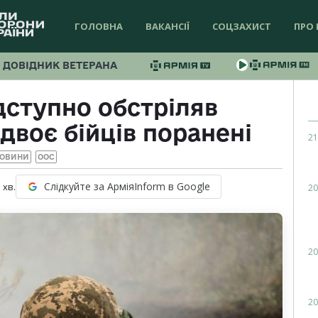
ГОЛОВНА
ВАКАНСІЇ
СОЦЗАХИСТ
ПРО 
ДОВІДНИК ВЕТЕРАНА
дступно обстріляв
двоє бійців поранені
21
ОВИНИ
ООС
Слідкуйте за АрміяInform в Google
1
хв.
20
20
20