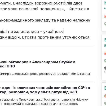
омети. Внаслідок ворожих обстрілів двоє
тримали осколкові поранення», – йдеться в
ськово-медичного закладу та надано належну
овіді не залишилися – українські
дну відсіч. Втрати противника уточнюються.
кий обговорив з Александром Стуббом
ької ППО
димир Зеленський провів розмову з Президентом Фінляндії
 один із ключових чинників запобігання СЗЧ: в
аді розповіли, чому сім’я рятує від СЗЧ
го дивізіону Президентської бригади з позивним «Махно»
м'ї - надзвичайно важливий фактор для військового.