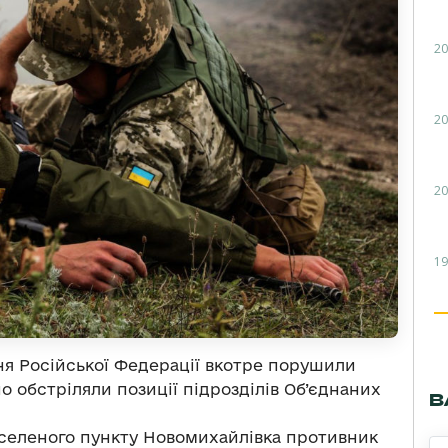
20
20
20
19
ння Російської Федерації вкотре порушили
 обстріляли позиції підрозділів Об’єднаних
В
населеного пункту Новомихайлівка противник