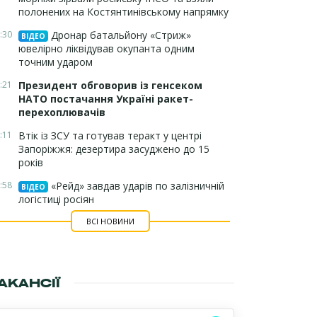
полонених на Костянтинівському напрямку
:30
Дронар батальйону «Стриж»
ВІДЕО
ювелірно ліквідував окупанта одним
точним ударом
:21
Президент обговорив із генсеком
НАТО постачання Україні ракет-
перехоплювачів
:11
Втік із ЗСУ та готував теракт у центрі
Запоріжжя: дезертира засуджено до 15
років
:58
«Рейд» завдав ударів по залізничній
ВІДЕО
логістиці росіян
ВСІ НОВИНИ
АКАНСІЇ