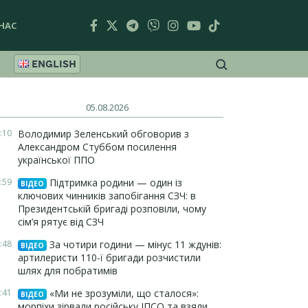
НАС
ENGLISH
05.08.2026
:10
Володимир Зеленський обговорив з
Александром Стуббом посилення
української ППО
:59
Підтримка родини — один із
ВІДЕО
ключових чинників запобігання СЗЧ: в
Президентській бригаді розповіли, чому
сім’я рятує від СЗЧ
:48
За чотири години — мінус 11 ждунів:
ВІДЕО
артилеристи 110-ї бригади розчистили
шлях для побратимів
:41
«Ми не зрозуміли, що сталося»:
ВІДЕО
морпіхи зірвали російську ІПСО та взяли