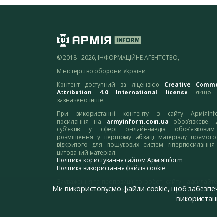
© 2018 - 2026, ІНФОРМАЦІЙНЕ АГЕНТСТВО,
Міністерство оборони України
Контент доступний за ліцензією
Creative Comm
Attribution 4.0 International license
якщо 
зазначено інше.
При використанні контенту з сайту АрміяInf
посилання на
armyinform.com.ua
обов’язкове. 
суб’єктів у сфері онлайн-медіа обов’язкови
розміщення у першому абзаці матеріалу прямого
відкритого для пошукових систем гіперпосилання
цитований матеріал.
Політика користування сайтом АрміяInform
Політика використання файлів cookie
Зауваження та пропозиції по роботі сайту надсилайте
Ми використовуємо файли cookie, щоб забезпе
адресу:
webmaster@armyinform.com.ua
використанн