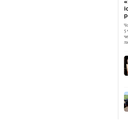
«
і
р
Ч
5
ч
л