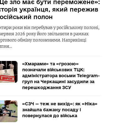
Це зло має бути переможене»:
сторія українця, який пережив
осійський полон
отири роки він перебував у російському полоні,
 червня 2026 року його звільнили в рамках
ергового обміну полоненими. Наприкінці
ипня…
«Хмарами» та «грозою»
позначали військових ТЦК:
адміністратора восьми Telegram-
груп на Черкащині засудили за
перешкоджання ЗСУ
«СЗЧ — теж не вихід»: як «Ніка»
знайшла бажану посаду і
повернулася до війська