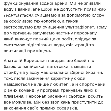
функціонування водної арени. Ми не зливали
воду з ванни, але щоби не допустити появи жаб
(усміхається),
очищаємо її за допомогою хлору
за особливою технологією, а також
застосовуємо для очищення ультрафіолет. Тому
до чергувань залучаємо частину персоналу,
який виконує певний цикл робіт, слідкує за
системою підігрівання води, фільтрації та
вентиляції приміщень.
Анатолій Борисович нагадав, що басейн є
базою олімпійської підготовки плавців та
стрибунів у воду Національної збірної України.
Тож, після закінчення карантину сюди
навідаються не лише любителі, а й спортсмени
різних команд, у програмі тренувань яких є і
плавання. Персонал басейну і сьогодні робить
все можливе, аби без зволікань приступити до
виконання своїх прямих обов’язків.