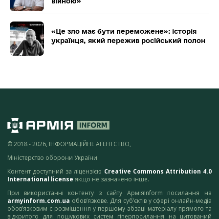
війною»
«Це зло має бути переможене»: історія
українця, який пережив російський полон
© 2018 - 2026, ІНФОРМАЦІЙНЕ АГЕНТСТВО,
Міністерство оборони України
Контент доступний за ліцензією
Creative Commons Attribution 4.0
International license
якщо не зазначено інше.
При використанні контенту з сайту АрміяInform посилання на
armyinform.com.ua
обов’язкове. Для суб’єктів у сфері онлайн-медіа
обов’язковим є розміщення у першому абзаці матеріалу прямого та
відкритого для пошукових систем гіперпосилання на цитований