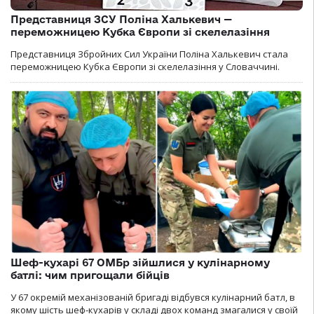
Представниця ЗСУ Поліна Халькевич —
переможницею Кубка Європи зі скелелазіння
Представниця Збройних Сил України Поліна Халькевич стала
переможницею Кубка Європи зі скелелазіння у Словаччині.
Шеф-кухарі 67 ОМБр зійшлися у кулінарному
батлі: чим пригощали бійців
У 67 окремій механізованій бригаді відбувся кулінарний батл, в
якому шість шеф-кухарів у складі двох команд змагалися у своїй