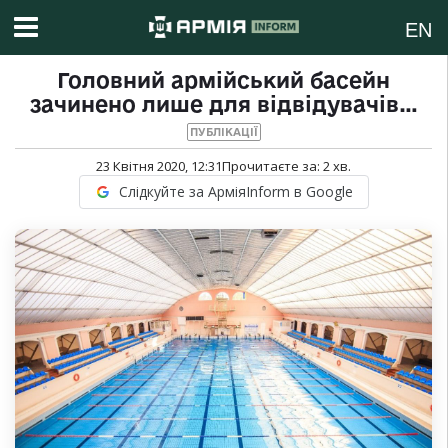
EN
Головний армійський басейн
зачинено лише для відвідувачів…
ПУБЛІКАЦІЇ
23 Квітня 2020, 12:31
Прочитаєте за:
2
хв.
Слідкуйте за АрміяInform в Google