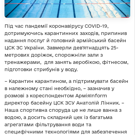
Під час пандемії коронавірусу COVID-19,
дотримуючись карантинних заходів, припинив
надання послуг й головний армійський басейн
ЦСК ЗС України. Завмерли дев’ятнадцять 25-
метрових доріжок, спорожніли зали з
тренажерами, для занять аеробікою, фітнесом,
підготовки стрибунів у воду.
– Карантин карантином, а підтримувати басейн
в належному стані необхідно, – зазначив у
розмові з кореспондентом АрміяInform
директор басейну ЦСК ЗСУ Анатолій Лінник. –
Наша спортивна споруда це не лише ванна з
водою, а досить складний цех із багатьма
агрегатами фільтрування води та
специфічними технологіями для забезпечення