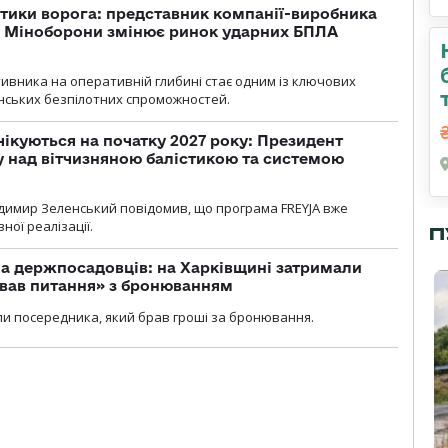
тики ворога: представник компанії-виробника
а Міноборони змінює ринок ударних БПЛА
ивника на оперативній глибині стає одним із ключових
нських безпілотних спроможностей.
чікуються на початку 2027 року: Президент
у над вітчизняною балістикою та системою
димир Зеленський повідомив, що програма FREYJA вже
ної реалізації.
П
а держпосадовців: на Харківщині затримали
ував питання» з бронюванням
и посередника, який брав гроші за бронювання.