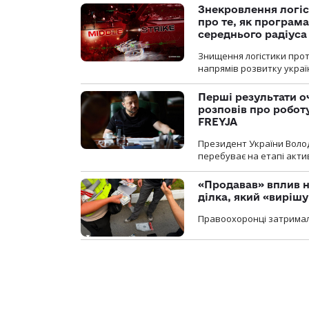
Знекровлення логіс
про те, як програм
середнього радіуса
Знищення логістики прот
напрямів розвитку украї
Перші результати о
розповів про робот
FREYJA
Президент України Воло
перебуває на етапі актив
«Продавав» вплив н
ділка, який «виріш
Правоохоронці затримал