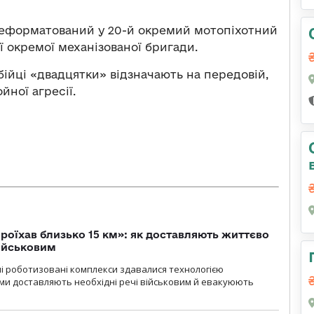
ереформатований у 20-й окремий мотопіхотний
ї окремої механізованої бригади.
ійці «двадцятки» відзначають на передовій,
йної агресії.
проїхав близько 15 км»: як доставляють життєво
військовим
ні роботизовані комплекси здавалися технологією
ми доставляють необхідні речі військовим й евакуюють