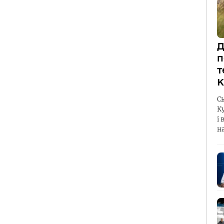
Д
п
т
К
С
К
і 
н