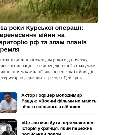
ва роки Курської операції:
еренесення війни на
ериторію рф та злам планів
ремля
ьогодні виповнюється два роки від початку
урської операції — безпрецедентної за задумом
виконанням кампанії, яка перенесла бойові дії
а територію держави-агресора. Цей крок…
Актор і офіцер Володимир
Ращук: «Воєнні фільми не мають
нічого спільного з війною»
«Це зло має бути переможене»:
історія українця, який пережив
російський полон