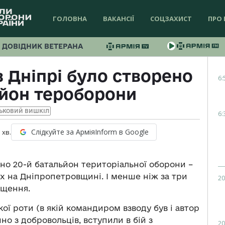
ГОЛОВНА
ВАКАНСІЇ
СОЦЗАХИСТ
ПРО 
ДОВІДНИК ВЕТЕРАНА
в Дніпрі було створено
6:
ьйон тероборони
ЬКОВИЙ ВИШКІЛ
6:
Слідкуйте за АрміяInform в Google
1
хв.
рено 20-й батальйон територіальної оборони –
 на Дніпропетровщині. І менше ніж за три
20
ещення.
ої роти (в якій командиром взводу був і автор
о з добровольців, вступили в бій з
20