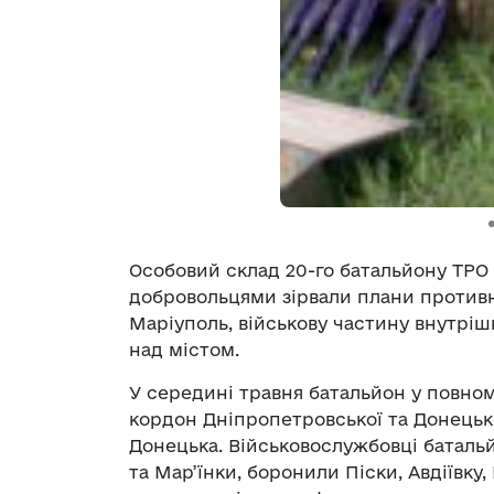
Особовий склад 20-го батальйону ТРО
добровольцями зірвали плани противни
Маріуполь, військову частину внутріш
над містом.
У середині травня батальйон у повном
кордон Дніпропетровської та Донецько
Донецька. Військовослужбовці батальй
та Мар’їнки, боронили Піски, Авдіївку