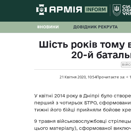
#НОВИНИ
ДОВІДНИК РЕКРУТА
Шість років тому 
20-й батал
ВІЙС
21 Квітня 2020, 10:54
Прочитаєте за:
< 
У квітні 2014 року в Дніпрі було ство
перший з чотирьох БТРО, сформованих
тижні його бійці прийняли бойове хр
9 травня військовослужбовці стрілецьк
цього матеріалу), сформованої виключн