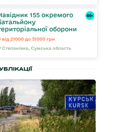
Навідник 155 окремого
батальйону
територіальної оборони
від 21000 до 51000 грн
Степанівка, Сумська область
УБЛІКАЦІЇ