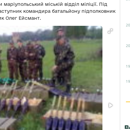
маріупольський міській відділ міліції. Під
 заступник командира батальйону підполковник
ик Олег Ейсмант.
20
20
19
19
В