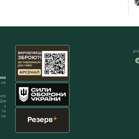
pr
ons
не
orm
Для
м є
 та
 на