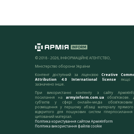
© 2018 - 2026, ІНФОРМАЦІЙНЕ АГЕНТСТВО,
Міністерство оборони України
Контент доступний за ліцензією
Creative Comm
Attribution 4.0 International license
якщо 
зазначено інше.
При використанні контенту з сайту АрміяInf
посилання на
armyinform.com.ua
обов’язкове. 
суб’єктів у сфері онлайн-медіа обов’язкови
розміщення у першому абзаці матеріалу прямого
відкритого для пошукових систем гіперпосилання
цитований матеріал.
Політика користування сайтом АрміяInform
Політика використання файлів cookie