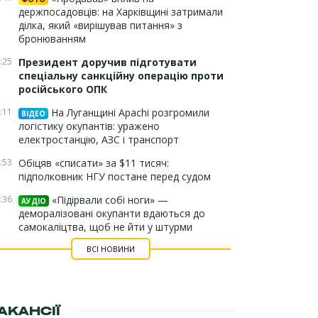
держпосадовців: на Харківщині затримали
ділка, який «вирішував питання» з
бронюванням
:25
Президент доручив підготувати
спеціальну санкційну операцію проти
російського ОПК
:11
На Луганщині Apachi розгромили
ВІДЕО
логістику окупантів: уражено
електростанцію, АЗС і транспорт
:53
Обіцяв «списати» за $11 тисяч:
підполковник НГУ постане перед судом
:36
«Підірвали собі ноги» —
АУДІО
деморалізовані окупанти вдаються до
самокаліцтва, щоб не йти у штурми
ВСІ НОВИНИ
АКАНСІЇ