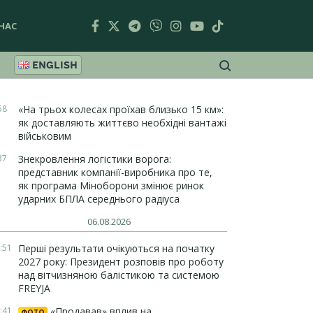
НАС
ENGLISH
58
«На трьох колесах проїхав близько 15 км»:
як доставляють життєво необхідні вантажі
військовим
37
Знекровлення логістики ворога:
представник компанії-виробника про те,
як програма Міноборони змінює ринок
ударних БПЛА середнього радіуса
06.08.2026
:51
Перші результати очікуються на початку
2027 року: Президент розповів про роботу
над вітчизняною балістикою та системою
FREYJA
:41
«Продавав» вплив на
ФОТО