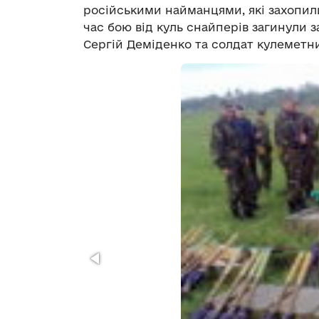
російськими найманцями, які захопили 
час бою від куль снайперів загинули
Сергій Деміденко та солдат кулеметн