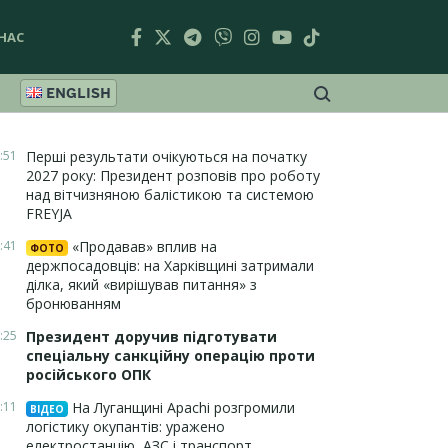
НАС
ENGLISH
:51
Перші результати очікуються на початку
2027 року: Президент розповів про роботу
над вітчизняною балістикою та системою
FREYJA
:41
«Продавав» вплив на
ФОТО
держпосадовців: на Харківщині затримали
ділка, який «вирішував питання» з
бронюванням
:25
Президент доручив підготувати
спеціальну санкційну операцію проти
російського ОПК
:11
На Луганщині Apachi розгромили
ВІДЕО
логістику окупантів: уражено
електростанцію, АЗС і транспорт