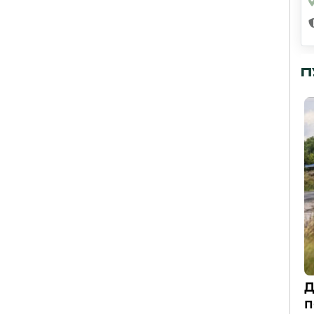
П
Д
п