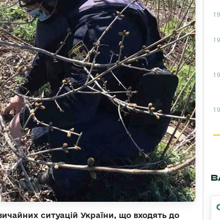
19
19
19
19
В
ичайних ситуацій України, що входять до