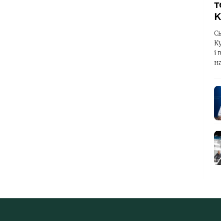
т
К
С
К
і 
н