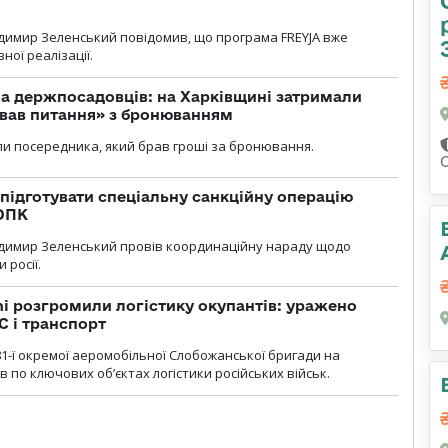
димир Зеленський повідомив, що програма FREYJA вже
ної реалізації.
а держпосадовців: на Харківщині затримали
ував питання» з бронюванням
и посередника, який брав гроші за бронювання.
підготувати спеціальну санкційну операцію
 ОПК
димир Зеленський провів координаційну нараду щодо
 росії.
i розгромили логістику окупантів: уражено
С і транспорт
1-ї окремої аеромобільної Слобожанської бригади на
 по ключових об’єктах логістики російських військ.