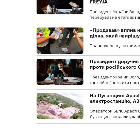
FREYJA
Президент України Воло
перебуває на етапі актив
«Продавав» вплив н
ділка, який «виріш
Правоохоронці затримал
Президент доручив 
проти російського
Президент України Воло
санкційної політики проти
На Луганщині Apach
електростанцію, АЗ
Оператори ББпС Apachi 8
Луганщині завдали ударів