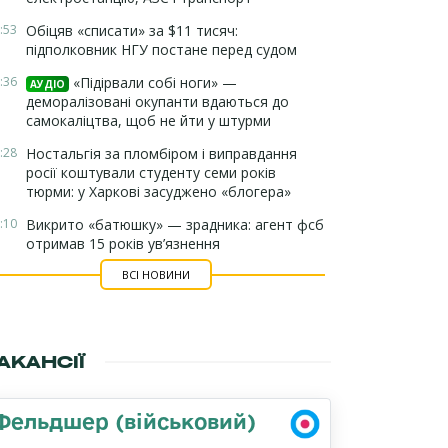
:53
Обіцяв «списати» за $11 тисяч:
підполковник НГУ постане перед судом
:36
«Підірвали собі ноги» —
АУДІО
деморалізовані окупанти вдаються до
самокаліцтва, щоб не йти у штурми
:28
Ностальгія за пломбіром і виправдання
росії коштували студенту семи років
тюрми: у Харкові засуджено «блогера»
:10
Викрито «батюшку» — зрадника: агент фсб
отримав 15 років ув’язнення
ВСІ НОВИНИ
АКАНСІЇ
Фельдшер (військовий)