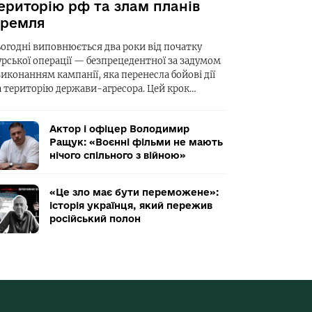
ериторію рф та злам планів
ремля
ьогодні виповнюється два роки від початку
урської операції — безпрецедентної за задумом
виконанням кампанії, яка перенесла бойові дії
а територію держави-агресора. Цей крок…
Актор і офіцер Володимир
Ращук: «Воєнні фільми не мають
нічого спільного з війною»
«Це зло має бути переможене»:
історія українця, який пережив
російський полон