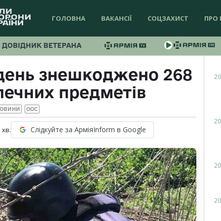
ГОЛОВНА
ВАКАНСІЇ
СОЦЗАХИСТ
ПРО 
ДОВІДНИК ВЕТЕРАНА
ждень знешкоджено 268
20
печних предметів
ОВИНИ
ООС
20
Слідкуйте за АрміяInform в Google
1
хв.
20
20