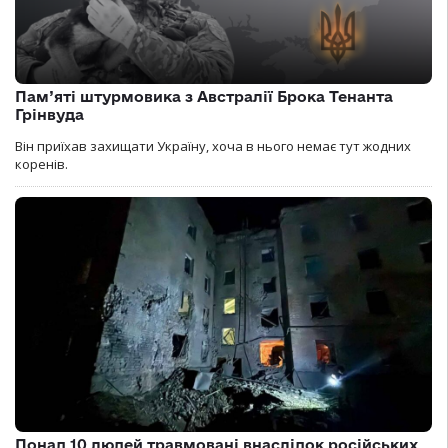
Пам’яті штурмовика з Австралії Брока Тенанта
Грінвуда
Він приїхав захищати Україну, хоча в нього немає тут жодних
коренів.
Понад 10 людей травмовані внаслідок російських