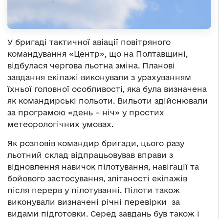
У бригаді тактичної авіації повітряного
командування «Центр», що на Полтавщині,
відбулася чергова льотна зміна. Планові
завдання екіпажі виконували з урахуванням
їхньої головної особливості, яка була визначена
як командирські польоти. Вильоти здійснювали
за програмою «день – ніч» у простих
метеорологічних умовах.
Як розповів командир бригади, цього разу
льотний склад відпрацьовував вправи з
відновлення навичок пілотування, навігації та
бойового застосування, злітаності екіпажів
після перерв у пілотуванні. Пілоти також
виконували визначені річні перевірки за
видами підготовки. Серед завдань був також і