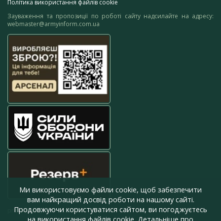
Політика використання файлів cookie
Зауваження та пропозиції по роботі сайту надсилайте на адресу:
webmaster@armyinform.com.ua
Ми використовуємо файли cookie, щоб забезпечити
вам найкращий досвід роботи на нашому сайті.
Продовжуючи користуватися сайтом, ви погоджуєтесь
press@armyinform.com.ua
на використання файлів cookie. Детальніше про