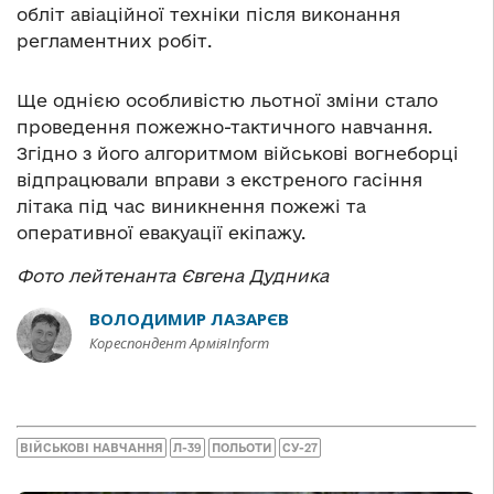
обліт авіаційної техніки після виконання
регламентних робіт.
Ще однією особливістю льотної зміни стало
проведення пожежно-тактичного навчання.
Згідно з його алгоритмом військові вогнеборці
відпрацювали вправи з екстреного гасіння
літака під час виникнення пожежі та
оперативної евакуації екіпажу.
Фото лейтенанта Євгена Дудника
ВОЛОДИМИР ЛАЗАРЄВ
Кореспондент АрміяInform
ВІЙСЬКОВІ НАВЧАННЯ
Л-39
ПОЛЬОТИ
СУ-27