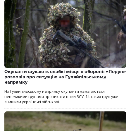
Окупанти шукають слабкі місця в обороні: «Перун»
розповів про ситуацію на Гуляйпільському
напрямку
На Гуляйпільському напрямку окупанти намагаються
невеликими групами проникати в тил ЗСУ. 14 таких груп уже
знищили українські військові.