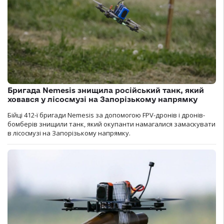
Бригада Nemesis знищила російський танк, який
ховався у лісосмузі на Запорізькому напрямку
Бійці 412-ї бригади Nemesis за допомогою FPV-дронів і дронів-
бомберів знищили танк, який окупанти намагалися замаскувати
в лісосмузі на Запорізькому напрямку.