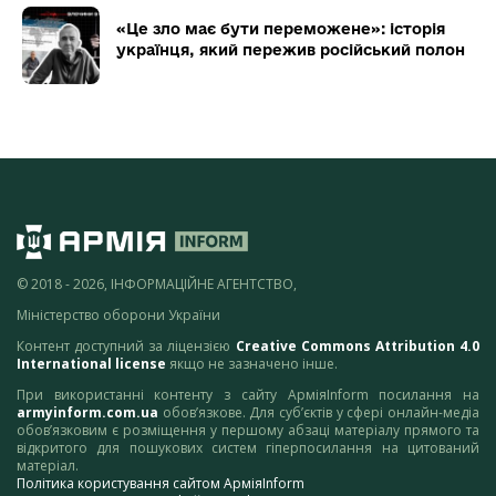
«Це зло має бути переможене»: історія
українця, який пережив російський полон
© 2018 - 2026, ІНФОРМАЦІЙНЕ АГЕНТСТВО,
Міністерство оборони України
Контент доступний за ліцензією
Creative Commons Attribution 4.0
International license
якщо не зазначено інше.
При використанні контенту з сайту АрміяInform посилання на
armyinform.com.ua
обов’язкове. Для суб’єктів у сфері онлайн-медіа
обов’язковим є розміщення у першому абзаці матеріалу прямого та
відкритого для пошукових систем гіперпосилання на цитований
матеріал.
Політика користування сайтом АрміяInform