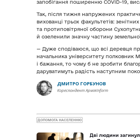
запобігання поширенню COVID-19, виса
Так, після тижня напружених практич
вихованці трьох факультетів: зенітних
та протиповітряної оборони Сухопутн
й озеленили значну частину земельно
— Дуже сподіваюся, що всі деревця пр
начальника університету полковник М
і бажання, то чому б не зробити благ
даруватимуть радість наступним поко
ДМИТРО ГОРБУНОВ
Кореспондент АрміяInform
ДОПОМОГА НАСЕЛЕННЮ
Дві людини загинул