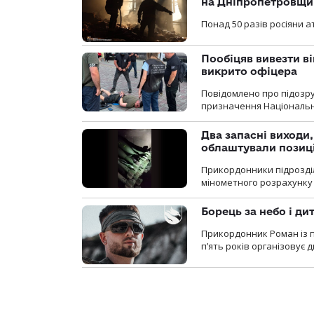
на Дніпропетровщи
Понад 50 разів росіяни 
Пообіцяв вивезти ві
викрито офіцера
Повідомлено про підозр
призначення Національної 
Два запасні виходи
облаштували позиц
Прикордонники підрозді
мінометного розрахунку 
Борець за небо і ди
Прикордонник Роман із 
п’ять років організовує