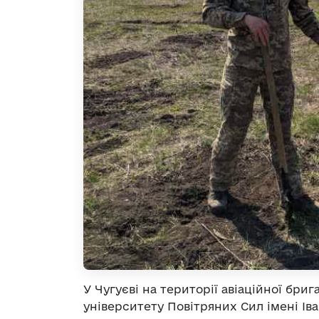
У Чугуєві на території авіаційної бри
університету Повітряних Сил імені І