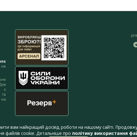
pr
ons
не
orm
Для
м є
 та
 на
 на
чити вам найкращий досвід роботи на нашому сайті. Продовжу
я файлів cookie. Детальніше про
політику використання фай