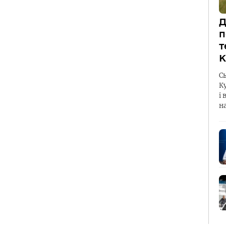
Д
п
т
К
С
К
і 
н