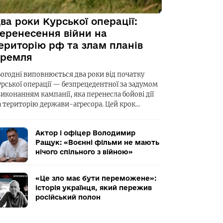
ва роки Курської операції:
еренесення війни на
ериторію рф та злам планів
ремля
ьогодні виповнюється два роки від початку
урської операції — безпрецедентної за задумом
виконанням кампанії, яка перенесла бойові дії
а територію держави-агресора. Цей крок…
Актор і офіцер Володимир
Ращук: «Воєнні фільми не мають
нічого спільного з війною»
«Це зло має бути переможене»:
історія українця, який пережив
російський полон