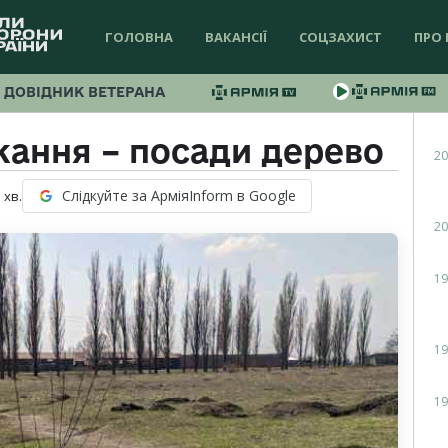
ГОЛОВНА
ВАКАНСІЇ
СОЦЗАХИСТ
ПРО 
ДОВІДНИК ВЕТЕРАНА
ажання – посади дерево
20
Слідкуйте за АрміяInform в Google
1
хв.
20
19
19
19