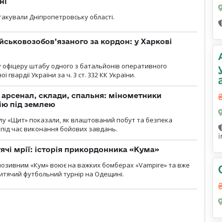
ні
атакували Дніпропетровську області.
йськовозобов’язаного за кордон: у Харкові
у офіцеру штабу одного з батальйонів оперативного
гвардії України за ч. 3 ст. 332 КК України.
, арсенал, склади, спальня: мінометники
ію під землею
лу «Щит» показали, як влаштований побут та безпека
під час виконання бойових завдань.
тячі мрії: історія прикордонника «Кума»
позивним «Кум» воює на важких бомберах «Vampire» та вже
 дитячий футбольний турнір на Одещині.