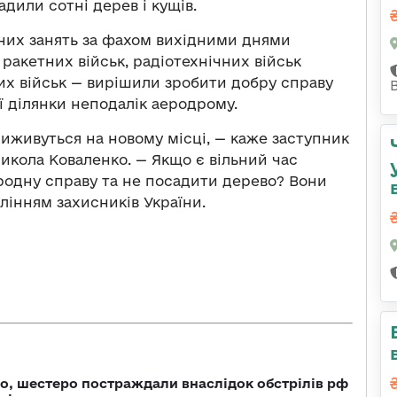
дили сотні дерев і кущів.
них занять за фахом вихідними днями
 ракетних військ, радіотехнічних військ
их військ — вирішили зробити добру справу
ї ділянки неподалік аеродрому.
иживуться на новому місці, — каже заступник
икола Коваленко. — Якщо є вільний час
ородну справу та не посадити дерево? Вони
лінням захисників України.
о, шестеро постраждали внаслідок обстрілів рф