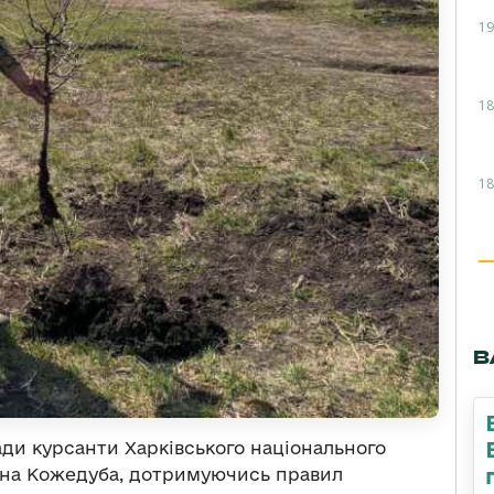
19
18
18
В
гади курсанти Харківського національного
вана Кожедуба, дотримуючись правил