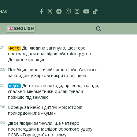
НАС
ENGLISH
:21
Дві людини загинуло, шестеро
ФОТО
постраждали внаслідок обстрілів рф на
Дніпропетровщині
:09
Пообіцяв вивезти військовозобов’язаного
за кордон: у Харкові викрито офіцера
:51
Два запасні виходи, арсенал, склади,
ВІДЕО
спальня: мінометники облаштували
позицію під землею
:38
Борець за небо і дитячі мрії: історія
прикордонника «Кума»
:24
Двоє людей загинули, ще четверо
постраждали внаслідок ворожого удару
РСЗВ «Торнадо-С» по Ізюму