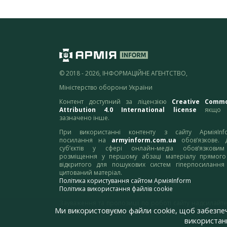
© 2018 - 2026, ІНФОРМАЦІЙНЕ АГЕНТСТВО,
Міністерство оборони України
Контент доступний за ліцензією
Creative Comm
Attribution 4.0 International license
якщо 
зазначено інше.
При використанні контенту з сайту АрміяInf
посилання на
armyinform.com.ua
обов’язкове. 
суб’єктів у сфері онлайн-медіа обов’язкови
розміщення у першому абзаці матеріалу прямого
відкритого для пошукових систем гіперпосилання
цитований матеріал.
Політика користування сайтом АрміяInform
Політика використання файлів cookie
Зауваження та пропозиції по роботі сайту надсилайте
Ми використовуємо файли cookie, щоб забезпе
адресу:
webmaster@armyinform.com.ua
використанн