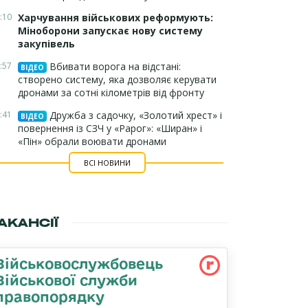
:10
Харчування військових реформують:
Міноборони запускає нову систему
закупівель
:57
Вбивати ворога на відстані:
ВІДЕО
створено систему, яка дозволяє керувати
дронами за сотні кілометрів від фронту
:41
Дружба з садочку, «Золотий хрест» і
ВІДЕО
повернення із СЗЧ у «Рарог»: «Ширан» і
«Пін» обрали воювати дронами
ВСІ НОВИНИ
АКАНСІЇ
Військовослужбовець
Військової служби
правопорядку