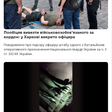
Пообіцяв вивезти військовозобов’язаного за
кордон: у Харкові викрито офіцера
Повідомлено про підозру офіцеру штабу одного з батальйонів
оперативного призначення Національної гвардії України за ч. 3
ст. 332 КК України.