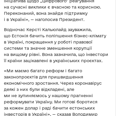
ініціатива щодо „цифрового“ реагування
на сучасні виклики є вчасною та корисною.
Переконаний, вона знайде підтримку
і в Україні», — наголосив Президент.
Водночас Керсті Кальюлайд зауважила,
що Естонія бачить поліпшення бізнес-клімату
в Україні, покращення у роботі правової
системи та значне зменшення корупції
на вищому рівні. Вона зазначила, що інвестори
її країни зацікавлені в українських проєктах.
«Ми маємо багато реформ і багато
законопроєктів для пришвидшення
економічного зростання. Через коронавірус
деякі з них були відкладені, але
ми не зупиняємось у нашому прагненні
реформувати Україну. Ми готові боротися
за кожен долар і раді бачити естонських
інвесторів в Україні», — сказав Володимир