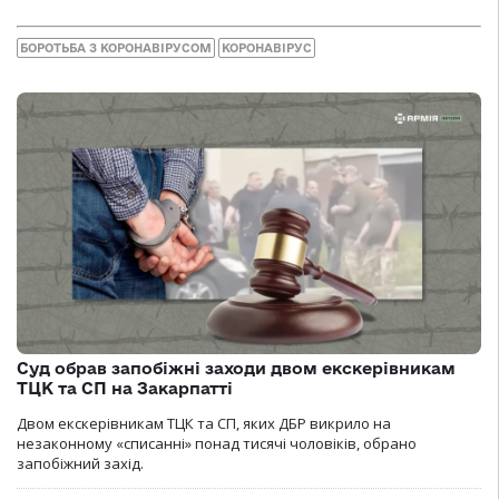
БОРОТЬБА З КОРОНАВІРУСОМ
КОРОНАВІРУС
Суд обрав запобіжні заходи двом екскерівникам
ТЦК та СП на Закарпатті
Двом екскерівникам ТЦК та СП, яких ДБР викрило на
незаконному «списанні» понад тисячі чоловіків, обрано
запобіжний захід.