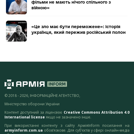
фільми не мають нічого спільного з
війною»
«Це зло має бути переможене»: історія
українця, який пережив російський полон
© 2018 - 2026, ІНФОРМАЦІЙНЕ АГЕНТСТВО,
Міністерство оборони України
Контент доступний за ліцензією
Creative Commons Attribution 4.0
International license
якщо не зазначено інше.
При використанні контенту з сайту АрміяInform посилання на
armyinform.com.ua
обов’язкове. Для суб’єктів у сфері онлайн-медіа