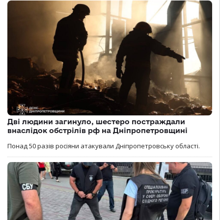
Дві людини загинуло, шестеро постраждали
внаслідок обстрілів рф на Дніпропетровщині
Понад 50 разів росіяни атакували Дніпропетровську області.