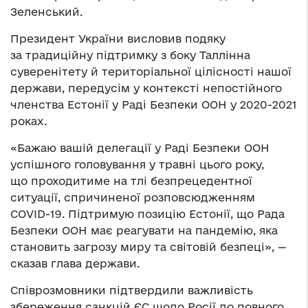
Зеленський.
Президент України висловив подяку
за традиційну підтримку з боку Таллінна
суверенітету й територіальної цілісності нашої
держави, передусім у контексті непостійного
членства Естонії у Раді Безпеки ООН у 2020-2021
роках.
«Бажаю вашій делегації у Раді Безпеки ООН
успішного головування у травні цього року,
що проходитиме на тлі безпрецедентної
ситуації, спричиненої розповсюдженням
COVID-19. Підтримую позицію Естонії, що Рада
Безпеки ООН має реагувати на пандемію, яка
становить загрозу миру та світовій безпеці», —
сказав глава держави.
Співрозмовники підтвердили важливість
збереження санкцій ЄС щодо Росії до повного