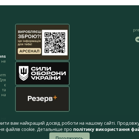
pr
ons
не
orm
Для
м є
 та
 на
 на
чити вам найкращий досвід роботи на нашому сайті. Продовжу
я файлів cookie. Детальніше про
політику використання фай
Погоджуюсь