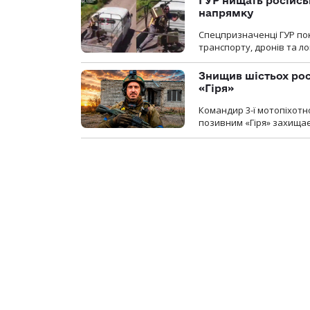
ГУР нищать російськ
напрямку
Спецпризначенці ГУР пок
транспорту, дронів та ло
Знищив шістьох росі
«Гіря»
Командир 3-ї мотопіхотно
позивним «Гіря» захищає