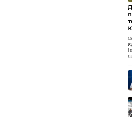
Д
п
т
К
С
К
і 
н