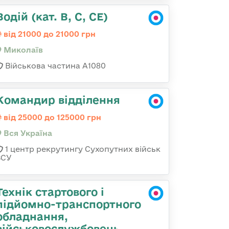
Водій (кат. B, C, CE)
від 21000 до 21000 грн
Миколаїв
Військова частина А1080
Командир відділення
від 25000 до 125000 грн
Вся Україна
1 центр рекрутингу Сухопутних військ
ЗСУ
Технік стартового і
підйомно-транспортного
обладнання,
військовослужбовець