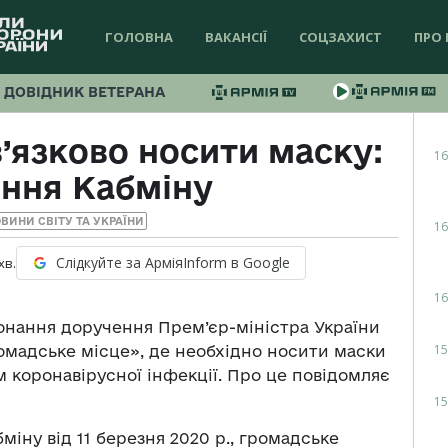
ГОЛОВНА
ВАКАНСІЇ
СОЦЗАХИСТ
ПРО 
ДОВІДНИК ВЕТЕРАНА
’язково носити маску:
16
ення Кабміну
ВИНИ СВІТУ ТА УКРАЇНИ
16
Слідкуйте за АрміяInform в Google
хв.
16
конання доручення Прем’єр-міністра України
15
омадське місце», де необхідно носити маски
м коронавірусної інфекції. Про це повідомляє
15
міну від 11 березня 2020 р., громадське