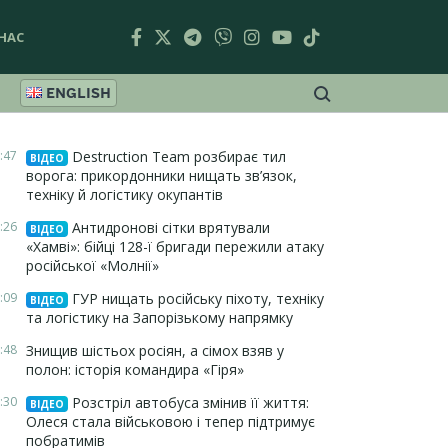
НАС
ENGLISH
:47
Destruction Team розбирає тил
ВІДЕО
ворога: прикордонники нищать зв’язок,
техніку й логістику окупантів
:26
Антидронові сітки врятували
ВІДЕО
«Хамві»: бійці 128-ї бригади пережили атаку
російської «Молнії»
:09
ГУР нищать російську піхоту, техніку
ВІДЕО
та логістику на Запорізькому напрямку
:48
Знищив шістьох росіян, а сімох взяв у
полон: історія командира «Гіря»
:30
Розстріл автобуса змінив її життя:
ВІДЕО
Олеся стала військовою і тепер підтримує
побратимів