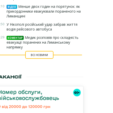
:10
Менше двох годин на порятунок: як
ВІДЕО
прикордонники евакуювали пораненого на
Лиманщині
:50
У Нікополі російський удар забрав життя
водія рейсового автобуса
:29
Медик розповів про складність
КОМЕНТАР
евакуації поранених на Лиманському
напрямку
ВСІ НОВИНИ
АКАНСІЇ
Номер обслуги,
військовослужбовець
від 20000 до 120000 грн