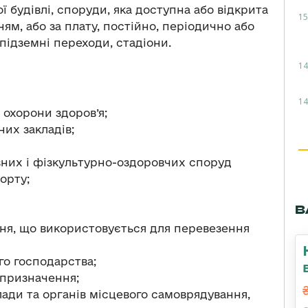
ї будівлі, споруди, яка доступна або відкрита
15
ям, або за плату, постійно, періодично або
ж підземні переходи, стадіони.
14
14
 охорони здоров’я;
их закладів;
них і фізкультурно-оздоровчих споруд
порту;
В
ня, що використовується для перевезення
о господарства;
 призначення;
ади та органів місцевого самоврядування,