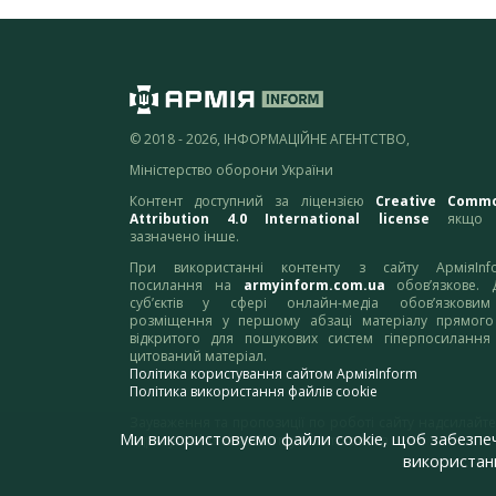
© 2018 - 2026, ІНФОРМАЦІЙНЕ АГЕНТСТВО,
Міністерство оборони України
Контент доступний за ліцензією
Creative Comm
Attribution 4.0 International license
якщо 
зазначено інше.
При використанні контенту з сайту АрміяInf
посилання на
armyinform.com.ua
обов’язкове. 
суб’єктів у сфері онлайн-медіа обов’язкови
розміщення у першому абзаці матеріалу прямого
відкритого для пошукових систем гіперпосилання
цитований матеріал.
Політика користування сайтом АрміяInform
Політика використання файлів cookie
Зауваження та пропозиції по роботі сайту надсилайте
Ми використовуємо файли cookie, щоб забезпе
адресу:
webmaster@armyinform.com.ua
використанн