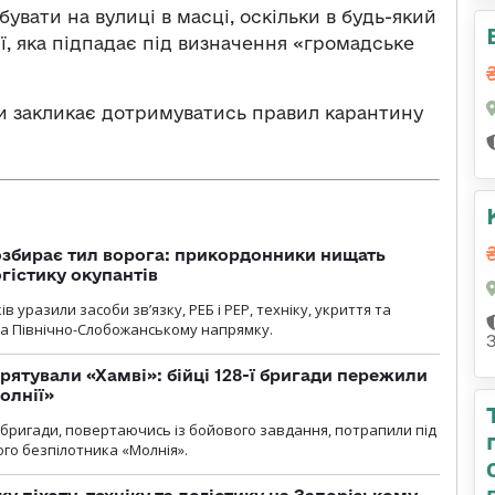
ати на вулиці в масці, оскільки в будь-який
, яка підпадає під визначення «громадське
ни закликає дотримуватись правил карантину
озбирає тил ворога: прикордонники нищать
огістику окупантів
 уразили засоби зв’язку, РЕБ і РЕР, техніку, укриття та
на Північно-Слобожанському напрямку.
рятували «Хамві»: бійці 128-ї бригади пережили
олнії»
ї бригади, повертаючись із бойового завдання, потрапили під
ого безпілотника «Молнія».