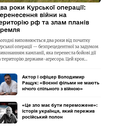
ва роки Курської операції:
еренесення війни на
ериторію рф та злам планів
ремля
ьогодні виповнюється два роки від початку
урської операції — безпрецедентної за задумом
виконанням кампанії, яка перенесла бойові дії
а територію держави-агресора. Цей крок…
Актор і офіцер Володимир
Ращук: «Воєнні фільми не мають
нічого спільного з війною»
«Це зло має бути переможене»:
історія українця, який пережив
російський полон