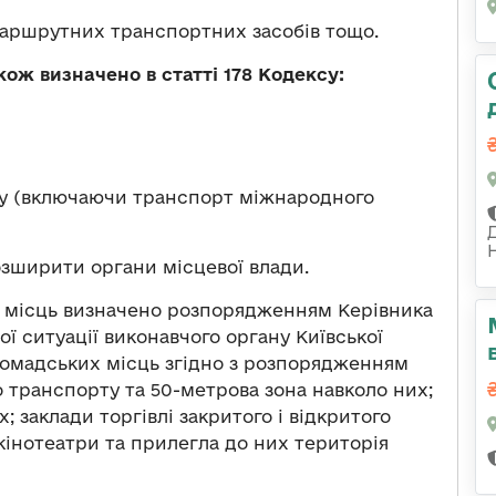
маршрутних транспортних засобів тощо.
ож визначено в статті 178 Кодексу:
ту (включаючи транспорт міжнародного
зширити органи місцевої влади.
их місць визначено розпорядженням Керівника
ної ситуації виконавчого органу Київської
 громадських місць згідно з розпорядженням
 транспорту та 50-метрова зона навколо них;
; заклади торгівлі закритого і відкритого
 кінотеатри та прилегла до них територія