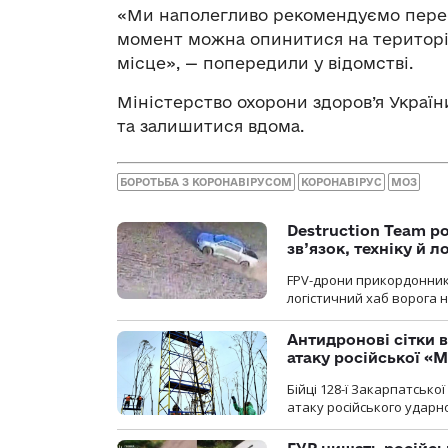
«Ми наполегливо рекомендуємо перебув
момент можна опинитися на території
місце», — попередили у відомстві.
Міністерство охорони здоров’я Украї
та залишитися вдома.
БОРОТЬБА З КОРОНАВІРУСОМ
КОРОНАВІРУС
МОЗ
Destruction Team р
зв’язок, техніку й л
FPV-дрони прикордонників
логістичний хаб ворога 
Антидронові сітки в
атаку російської «М
Бійці 128-ї Закарпатсько
атаку російського ударн