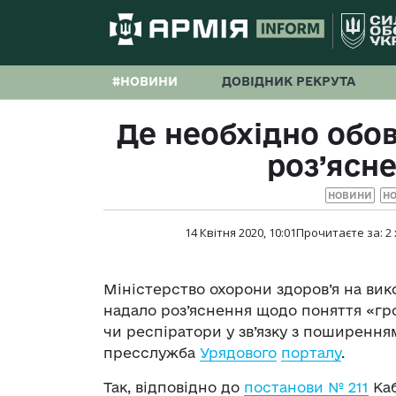
#НОВИНИ
ДОВІДНИК РЕКРУТА
Де необхідно обов
роз’ясн
НОВИНИ
НО
14 Квітня 2020, 10:01
Прочитаєте за:
2
Міністерство охорони здоров’я на ви
надало роз’яснення щодо поняття «гр
чи респіратори у зв’язку з поширення
пресслужба
Урядового
порталу
.
Так, відповідно до
постанови № 211
Каб