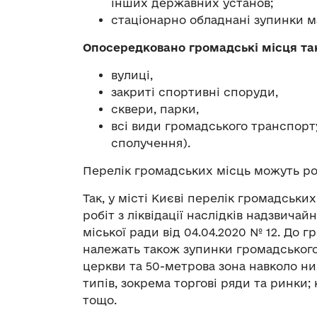
інших державних установ;
стаціонарно обладнані зупинки 
Опосередковано громадські місця так
вулиці,
закриті спортивні споруди,
сквери, парки,
всі види громадського транспор
сполучення).
Перелік громадських місць можуть ро
Так, у місті Києві перелік громадськ
робіт з ліквідації наслідків надзвичай
міської ради від 04.04.2020 № 12. До
належать також зупинки громадського
церкви та 50-метрова зона навколо них
типів, зокрема торгові ряди та ринки;
тощо.