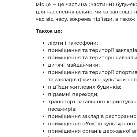
місце — це частина (частини) будь-яко
для населення вільно, чи за запрошенн
час від часу, зокрема під’їзди, а тако
Також це:
ліфти і таксофони;
приміщення та території закладів
приміщення та території навчальн
дитячі майданчики;
приміщення та території спортив
та закладів фізичної культури і с
під’їзди житлових будинків;
підземні переходи;
транспорт загального користуван
пасажирів;
приміщення закладів ресторанног
приміщення об’єктів культурного
приміщення органів державної вл