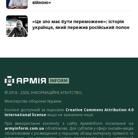
війною»
«Це зло має бути переможене»: історія
українця, який пережив російський полон
© 2018 - 2026, ІНФОРМАЦІЙНЕ АГЕНТСТВО,
Міністерство оборони України
Контент доступний за ліцензією
Creative Commons Attribution 4.0
International license
якщо не зазначено інше.
При використанні контенту з сайту АрміяInform посилання на
armyinform.com.ua
обов’язкове. Для суб’єктів у сфері онлайн-медіа
обов’язковим є розміщення у першому абзаці матеріалу прямого та