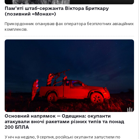
Пам’яті штаб-сержанта Віктора Бриткару
(позивний «Монах»)
Прикордонник опанував фах оператора безпілотних авіаційних
комплексів.
Основний напрямок — Одещина: окупанти
атакували вночі ракетами різних типів та понад
200 БПЛА
У ніч на неділю, 9 серпня, російські окупанти запустили по