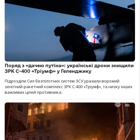
Поряд з «дачею путіна»: українські дрони знищили
ЗРК С-400 «Тріумф» у Геленджику
Підрозділи Сил безпілотних систем ЗСУ уразили ворожий
зенітний-ракетний комплекс ЗРК С-400 «Тріумф», та низку інших
важливих цілей противника.