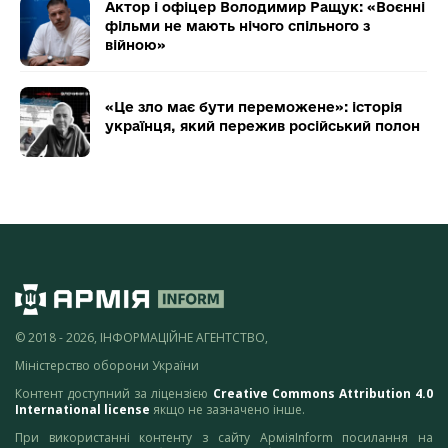
Актор і офіцер Володимир Ращук: «Воєнні
фільми не мають нічого спільного з
війною»
«Це зло має бути переможене»: історія
українця, який пережив російський полон
© 2018 - 2026, ІНФОРМАЦІЙНЕ АГЕНТСТВО,
Міністерство оборони України
Контент доступний за ліцензією
Creative Commons Attribution 4.0
International license
якщо не зазначено інше.
При використанні контенту з сайту АрміяInform посилання на