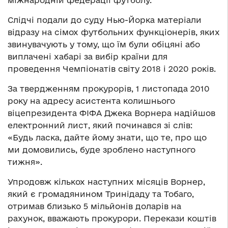
міжнародній федерації футболу.
Слідчі подали до суду Нью-Йорка матеріали
відразу на сімох футбольних функціонерів, яких
звинувачують у тому, що їм були обіцяні або
виплачені хабарі за вибір країни для
проведення Чемпіонатів світу 2018 і 2020 років.
За твердженням прокурорів, 1 листопада 2010
року на адресу асистента колишнього
віцепрезидента ФІФА Джека Ворнера надійшов
електронний лист, який починався зі слів:
«Будь ласка, дайте йому знати, що те, про що
ми домовились, буде зроблено наступного
тижня».
Упродовж кількох наступних місяців Ворнер,
який є громадянином Тринідаду та Тобаго,
отримав близько 5 мільйонів доларів на
рахунок, вважають прокурори. Перекази коштів