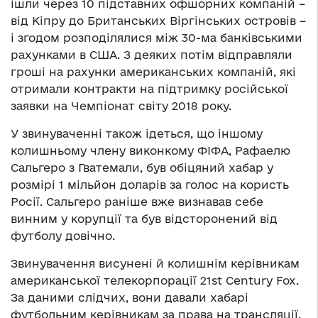
ішли через 10 підставних офшорних компаній –
від Кіпру до Британських Віргінських островів –
і згодом розподілялися між 30-ма банківськими
рахунками в США. З деяких потім відправляли
гроші на рахунки американських компаній, які
отримали контракти на підтримку російської
заявки на Чемпіонат світу 2018 року.
У звинуваченні також ідеться, що іншому
колишньому члену виконкому ФІФА, Рафаелю
Сальгеро з Гватемали, був обіцяний хабар у
розмірі 1 мільйон доларів за голос на користь
Росії. Сальгеро раніше вже визнавав себе
винним у корупції та був відсторонений від
футболу довічно.
Звинувачення висунені й колишнім керівникам
американської телекорпорації 21st Century Fox.
За даними слідчих, вони давали хабарі
футбольним керівникам за права на трансляції.