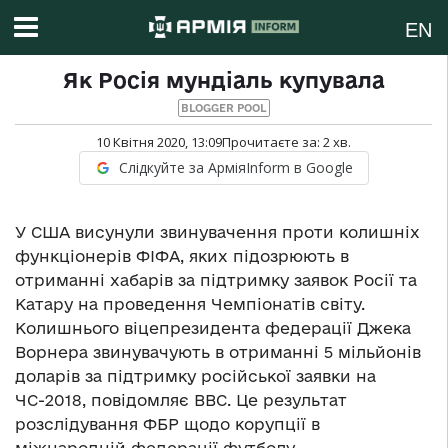
EN
Як Росія мундіаль купувала
BLOGGER POOL
10 Квітня 2020, 13:09
Прочитаєте за:
2
хв.
Слідкуйте за АрміяInform в Google
У США висунули звинувачення проти колишніх
функціонерів ФІФА, яких підозрюють в
отриманні хабарів за підтримку заявок Росії та
Катару на проведення Чемпіонатів світу.
Колишнього віцепрезидента федерації Джека
Ворнера звинувачують в отриманні 5 мільйонів
доларів за підтримку російської заявки на
ЧС-2018, повідомляє ВВС. Це результат
розслідування ФБР щодо корупції в