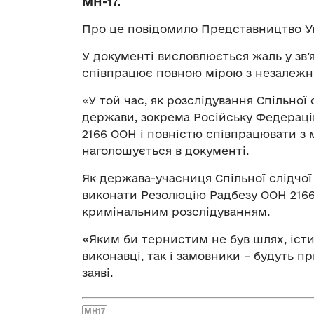
МН-17.
Про це повідомило Представництво У
У документі висловлюється жаль у зв’я
співпрацює повною мірою з незалежни
«У той час, як розслідування Спільної
держави, зокрема Російську Федераці
2166 ООН і повністю співпрацювати з
наголошується в документі.
Як держава-учасниця Спільної слідчої
виконати Резолюцію Радбезу ООН 216
кримінальним розслідуванням.
«Яким би тернистим не був шлях, істин
виконавці, так і замовники – будуть пр
заяві.
MH17