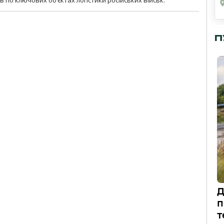
П
Д
п
т