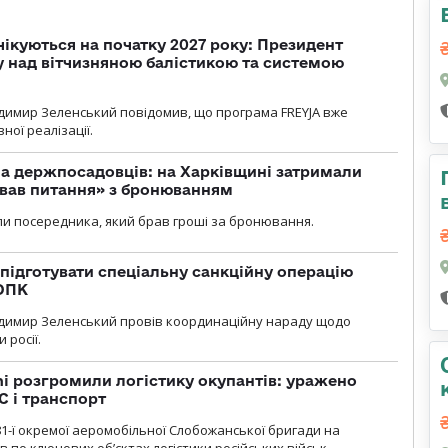
чікуються на початку 2027 року: Президент
у над вітчизняною балістикою та системою
димир Зеленський повідомив, що програма FREYJA вже
ної реалізації.
а держпосадовців: на Харківщині затримали
ував питання» з бронюванням
и посередника, який брав гроші за бронювання.
підготувати спеціальну санкційну операцію
 ОПК
димир Зеленський провів координаційну нараду щодо
 росії.
i розгромили логістику окупантів: уражено
С і транспорт
1-ї окремої аеромобільної Слобожанської бригади на
 по ключових об’єктах логістики російських військ.