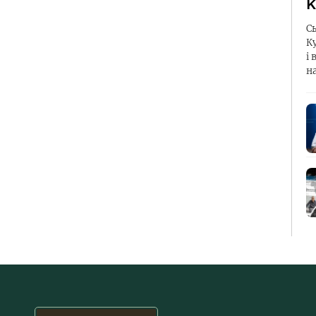
К
С
К
і 
н