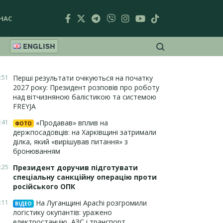
НАС
ENGLISH
:51
Перші результати очікуються на початку
2027 року: Президент розповів про роботу
над вітчизняною балістикою та системою
FREYJA
:41
«Продавав» вплив на
ФОТО
держпосадовців: на Харківщині затримали
ділка, який «вирішував питання» з
бронюванням
:25
Президент доручив підготувати
спеціальну санкційну операцію проти
російського ОПК
:11
На Луганщині Apachi розгромили
ВІДЕО
логістику окупантів: уражено
електростанцію, АЗС і транспорт