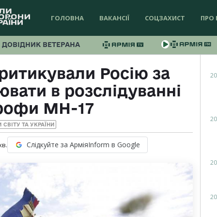
ГОЛОВНА
ВАКАНСІЇ
СОЦЗАХИСТ
ПРО 
ДОВІДНИК ВЕТЕРАНА
критикували Росію за
20
ювати в розслідуванні
рофи МН-17
20
 СВІТУ ТА УКРАЇНИ
Слідкуйте за АрміяInform в Google
хв.
20
20