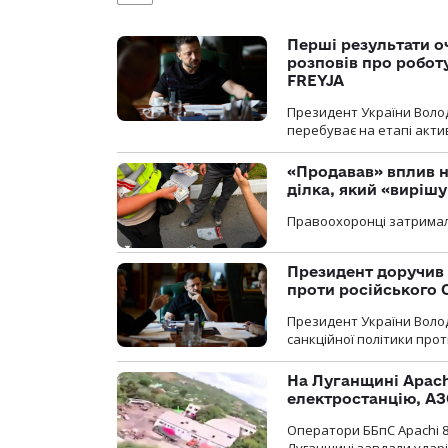
Перші результати о
розповів про робот
FREYJA
Президент України Воло
перебуває на етапі актив
«Продавав» вплив н
ділка, який «виріш
Правоохоронці затримал
Президент доручив 
проти російського
Президент України Воло
санкційної політики проти
На Луганщині Apach
електростанцію, АЗ
Оператори ББпС Apachi 8
Луганщині завдали ударів