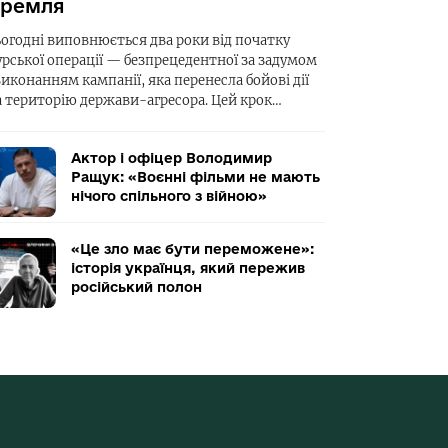
ремля
ьогодні виповнюється два роки від початку
урської операції — безпрецедентної за задумом
виконанням кампанії, яка перенесла бойові дії
а територію держави-агресора. Цей крок…
Актор і офіцер Володимир
Ращук: «Воєнні фільми не мають
нічого спільного з війною»
«Це зло має бути переможене»:
історія українця, який пережив
російський полон