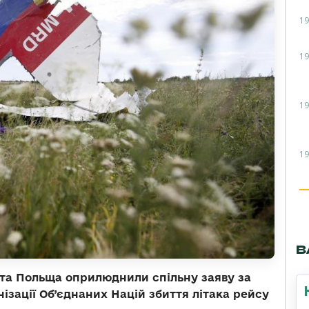
19
19
19
19
В
а та Польща оприлюднили спільну заяву за
ізації Об’єднаних Націй збиття літака рейсу