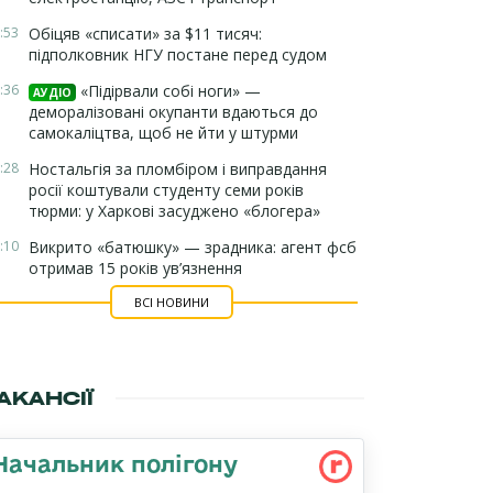
:53
Обіцяв «списати» за $11 тисяч:
підполковник НГУ постане перед судом
:36
«Підірвали собі ноги» —
АУДІО
деморалізовані окупанти вдаються до
самокаліцтва, щоб не йти у штурми
:28
Ностальгія за пломбіром і виправдання
росії коштували студенту семи років
тюрми: у Харкові засуджено «блогера»
:10
Викрито «батюшку» — зрадника: агент фсб
отримав 15 років ув’язнення
ВСІ НОВИНИ
АКАНСІЇ
Начальник полігону