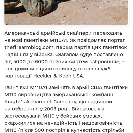
Американські армійські снайпери переходять
на нові гвинтівки M110A1. Як повідомляє портал
thefirearmblog.com, перша партія цих гвинтівок
надійшла у війська. «Загалом буде поставлено
від 5000 до 6000 повних систем озброєння», —
повідомили з цього приводу в пресслужбі
корпорації Heckler & Koch USA.
Гвинтівки М110А1 замінять в армії США гвинтівки
M110 виробництва американської компанії
Knight’s Armament Company, що надійшли
на озброєння у 2008 році. Військові, які
застосовували M110 у бойових умовах,
скаржилися на ненадійність і недовговічність
M110 (після 500 пострілів купчастість стрільби