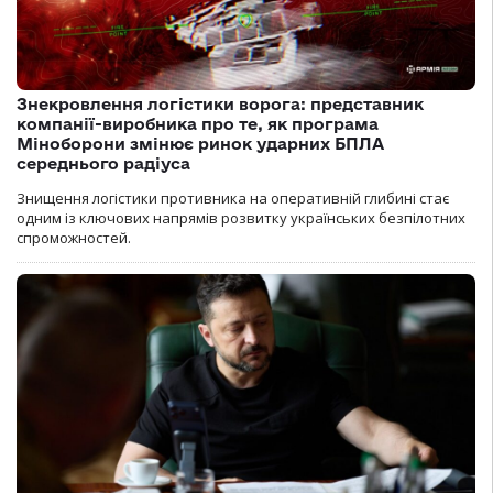
Знекровлення логістики ворога: представник
компанії-виробника про те, як програма
Міноборони змінює ринок ударних БПЛА
середнього радіуса
Знищення логістики противника на оперативній глибині стає
одним із ключових напрямів розвитку українських безпілотних
спроможностей.