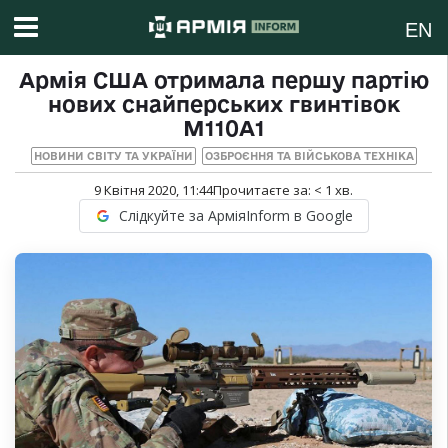
EN
Армія США отримала першу партію
нових снайперських гвинтівок
M110A1
НОВИНИ СВІТУ ТА УКРАЇНИ
ОЗБРОЄННЯ ТА ВІЙСЬКОВА ТЕХНІКА
9 Квітня 2020, 11:44
Прочитаєте за:
< 1
хв.
Слідкуйте за АрміяInform в Google