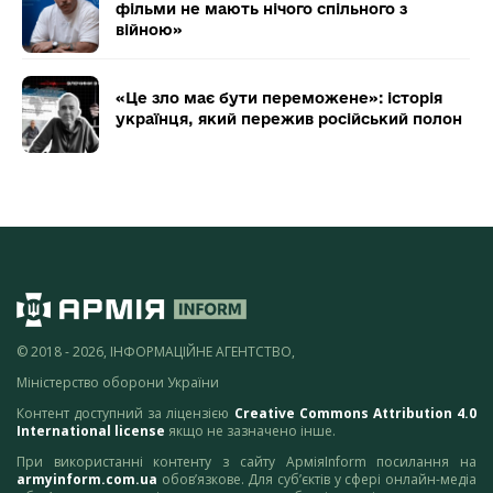
фільми не мають нічого спільного з
війною»
«Це зло має бути переможене»: історія
українця, який пережив російський полон
© 2018 - 2026, ІНФОРМАЦІЙНЕ АГЕНТСТВО,
Міністерство оборони України
Контент доступний за ліцензією
Creative Commons Attribution 4.0
International license
якщо не зазначено інше.
При використанні контенту з сайту АрміяInform посилання на
armyinform.com.ua
обов’язкове. Для суб’єктів у сфері онлайн-медіа