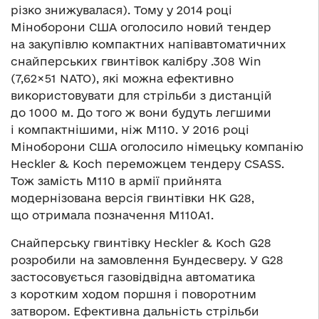
різко знижувалася). Тому у 2014 році
Міноборони США оголосило новий тендер
на закупівлю компактних напівавтоматичних
снайперських гвинтівок калібру .308 Win
(7,62×51 NATO), які можна ефективно
використовувати для стрільби з дистанцій
до 1000 м. До того ж вони будуть легшими
і компактнішими, ніж M110. У 2016 році
Міноборони США оголосило німецьку компанію
Heckler & Koch переможцем тендеру CSASS.
Тож замість M110 в армії прийнята
модернізована версія гвинтівки HK G28,
що отримала позначення M110A1.
Снайперську гвинтівку Heckler & Koch G28
розробили на замовлення Бундесверу. У G28
застосовується газовідвідна автоматика
з коротким ходом поршня і поворотним
затвором. Ефективна дальність стрільби