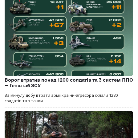
Ворог втратив понад 1200 солдатів та 3 систем ППО
— Генштаб ЗСУ
За минулу добу втрати армії країни-агресора склали 1280
солдатів та з танки.