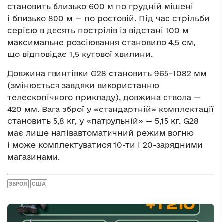
становить близько 600 м по грудній мішені
і близько 800 м — по ростовій. Під час стрільби
серією в десять пострілів із відстані 100 м
максимальне розсіювання становило 4,5 см,
що відповідає 1,5 кутової хвилини.
Довжина гвинтівки G28 становить 965–1082 мм
(змінюється завдяки використанню
телескопічного прикладу), довжина ствола —
420 мм. Вага зброї у «стандартній» комплектації
становить 5,8 кг, у «патрульній» — 5,15 кг. G28
має лише напівавтоматичний режим вогню
і може комплектуватися 10-ти і 20-зарядними
магазинами.
ЗБРОЯ
США