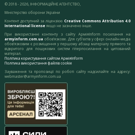
© 2018 - 2026, ІНФОРМАЦІЙНЕ АГЕНТСТВО,
Міністерство оборони України
Контент доступний за ліцензією
Creative Commons Attribution 4.0
International license
якщо не зазначено інше.
При використанні контенту з сайту АрміяInform посилання на
armyinform.com.ua
обов’язкове. Для суб’єктів у сфері онлайн-медіа
обов’язковим є розміщення у першому абзаці матеріалу прямого та
відкритого для пошукових систем гіперпосилання на цитований
матеріал.
Політика користування сайтом АрміяInform
Політика використання файлів cookie
Зауваження та пропозиції по роботі сайту надсилайте на адресу:
webmaster@armyinform.com.ua