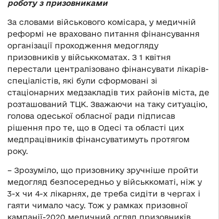
роботу з призовниками
За словами військового комісара, у медичній
реформі не враховано питання фінансування
організації проходження медогляду
призовників у військкоматах. З 1 квітня
перестали централізовано фінансувати лікарів-
спеціалістів, які були сформовані зі
стаціонарних медзакладів тих районів міста, де
розташований ТЦК. Зважаючи на таку ситуацію,
голова одеської обласної ради підписав
рішення про те, що в Одесі та області цих
медпрацівників фінансуватимуть протягом
року.
– Зрозуміло, що призовнику зручніше пройти
медогляд безпосередньо у військкоматі, ніж у
3-х чи 4-х лікарнях, де треба сидіти в чергах і
гаяти чимало часу. Тож у рамках призовної
кампанії-2020 медичний огляд призовників