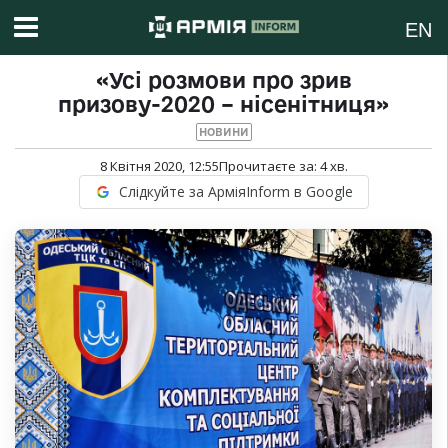
EN
«Усі розмови про зрив
призову-2020 – нісенітниця»
НОВИНИ
8 Квітня 2020, 12:55
Прочитаєте за:
4
хв.
Слідкуйте за АрміяInform в Google