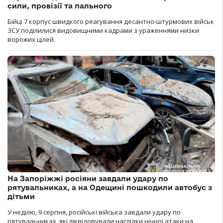
сили, провізії та пального
Бійці 7 корпус швидкого реагування десантно-штурмових військ
ЗСУ поділилися видовищними кадрами з ураженнями низки
ворожих цілей.
На Запоріжжі росіяни завдали удару по
рятувальниках, а на Одещині пошкодили автобус з
дітьми
У неділю, 9 серпня, російські війська завдали удару по
рятувальниках, які ліквідовували наслідки нічної атаки на