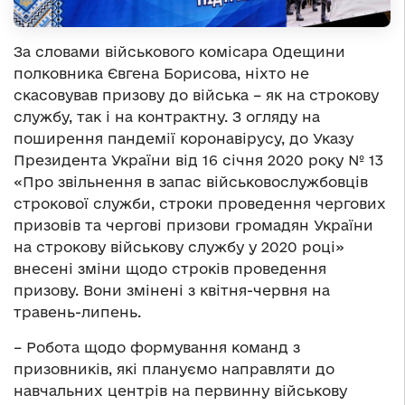
За словами військового комісара Одещини
полковника Євгена Борисова, ніхто не
скасовував призову до війська – як на строкову
службу, так і на контрактну. З огляду на
поширення пандемії коронавірусу, до Указу
Президента України від 16 січня 2020 року № 13
«Про звільнення в запас військовослужбовців
строкової служби, строки проведення чергових
призовів та чергові призови громадян України
на строкову військову службу у 2020 році»
внесені зміни щодо строків проведення
призову. Вони змінені з квітня-червня на
травень-липень.
– Робота щодо формування команд з
призовників, які плануємо направляти до
навчальних центрів на первинну військову