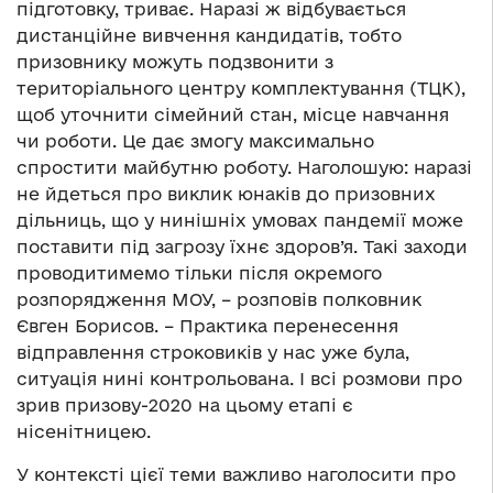
підготовку, триває. Наразі ж відбувається
дистанційне вивчення кандидатів, тобто
призовнику можуть подзвонити з
територіального центру комплектування (ТЦК),
щоб уточнити сімейний стан, місце навчання
чи роботи. Це дає змогу максимально
спростити майбутню роботу. Наголошую: наразі
не йдеться про виклик юнаків до призовних
дільниць, що у нинішніх умовах пандемії може
поставити під загрозу їхнє здоров’я. Такі заходи
проводитимемо тільки після окремого
розпорядження МОУ, – розповів полковник
Євген Борисов. – Практика перенесення
відправлення строковиків у нас уже була,
ситуація нині контрольована. І всі розмови про
зрив призову-2020 на цьому етапі є
нісенітницею.
У контексті цієї теми важливо наголосити про