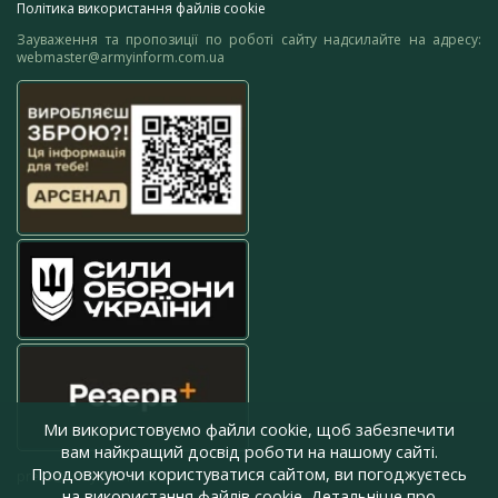
Політика використання файлів cookie
Зауваження та пропозиції по роботі сайту надсилайте на адресу:
webmaster@armyinform.com.ua
Ми використовуємо файли cookie, щоб забезпечити
вам найкращий досвід роботи на нашому сайті.
Продовжуючи користуватися сайтом, ви погоджуєтесь
press@armyinform.com.ua
на використання файлів cookie. Детальніше про