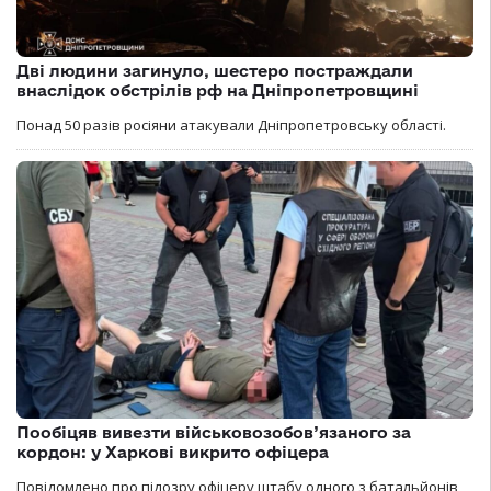
Дві людини загинуло, шестеро постраждали
внаслідок обстрілів рф на Дніпропетровщині
Понад 50 разів росіяни атакували Дніпропетровську області.
Пообіцяв вивезти військовозобов’язаного за
кордон: у Харкові викрито офіцера
Повідомлено про підозру офіцеру штабу одного з батальйонів