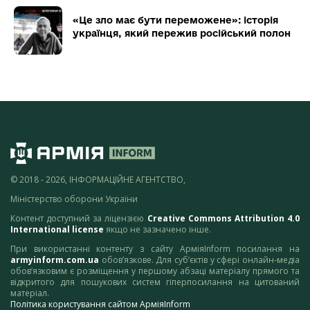
«Це зло має бути переможене»: історія
українця, який пережив російський полон
© 2018 - 2026, ІНФОРМАЦІЙНЕ АГЕНТСТВО,
Міністерство оборони України
Контент доступний за ліцензією
Creative Commons Attribution 4.0
International license
якщо не зазначено інше.
При використанні контенту з сайту АрміяInform посилання на
armyinform.com.ua
обов’язкове. Для суб’єктів у сфері онлайн-медіа
обов’язковим є розміщення у першому абзаці матеріалу прямого та
відкритого для пошукових систем гіперпосилання на цитований
матеріал.
Політика користування сайтом АрміяInform