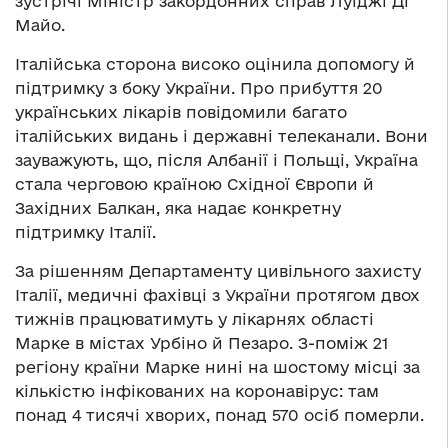
зустрічі Міністр закордонних справ Луїджі Ді
Майо.
Італійська сторона високо оцінила допомогу й
підтримку з боку України. Про прибуття 20
українських лікарів повідомили багато
італійських видань і державні телеканали. Вони
зауважують, що, після Албанії і Польщі, Україна
стала черговою країною Східної Європи й
Західних Балкан, яка надає конкретну
підтримку Італії.
За рішенням Департаменту цивільного захисту
Італії, медичні фахівці з України протягом двох
тижнів працюватимуть у лікарнях області
Марке в містах Урбіно й Пезаро. З-поміж 21
регіону країни Марке нині на шостому місці за
кількістю інфікованих на коронавірус: там
понад 4 тисячі хворих, понад 570 осіб померли.