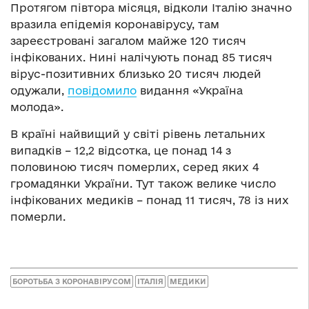
Протягом півтора місяця, відколи Італію значно
вразила епідемія коронавірусу, там
зареєстровані загалом майже 120 тисяч
інфікованих. Нині налічують понад 85 тисяч
вірус-позитивних близько 20 тисяч людей
одужали,
повідомило
видання «Україна
молода».
В країні найвищий у світі рівень летальних
випадків – 12,2 відсотка, це понад 14 з
половиною тисяч померлих, серед яких 4
громадянки України. Тут також велике число
інфікованих медиків – понад 11 тисяч, 78 із них
померли.
БОРОТЬБА З КОРОНАВІРУСОМ
ІТАЛІЯ
МЕДИКИ