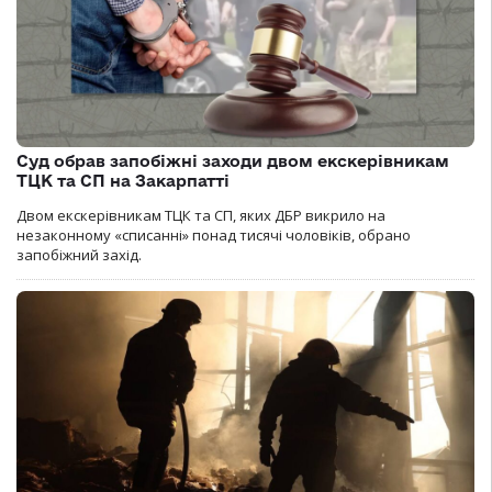
Суд обрав запобіжні заходи двом екскерівникам
ТЦК та СП на Закарпатті
Двом екскерівникам ТЦК та СП, яких ДБР викрило на
незаконному «списанні» понад тисячі чоловіків, обрано
запобіжний захід.