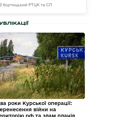
Хортицький РТЦК та СП
УБЛІКАЦІЇ
ва роки Курської операції:
еренесення війни на
ериторію рф та злам планів