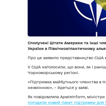
Сполучені Штати Америки та інші чл
України в Північноатлантичному алья
Про це заявило представництво США в 
У США наголосили, що вони, як і рані
Чорноморському регіоні.
«Підтримка майбутнього членства в НА
незмінною», – йдеться у заяві.
Як повідомляла АрміяInform, міністри
погодили новий пакет підтримки для У