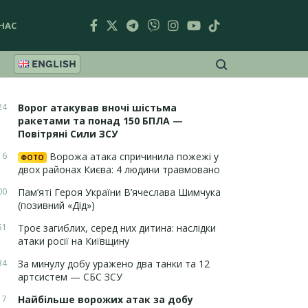
НАС
ENGLISH
24
Ворог атакував вночі шістьма
ракетами та понад 150 БПЛА —
Повітряні Сили ЗСУ
16
Ворожа атака спричинила пожежі у
ФОТО
двох районах Києва: 4 людини травмовано
00
Пам’яті Героя України В’ячеслава Шимчука
(позивний «Дід»)
51
Троє загиблих, серед них дитина: наслідки
атаки росії на Київщину
34
За минулу добу уражено два танки та 12
артсистем — СБС ЗСУ
17
Найбільше ворожих атак за добу