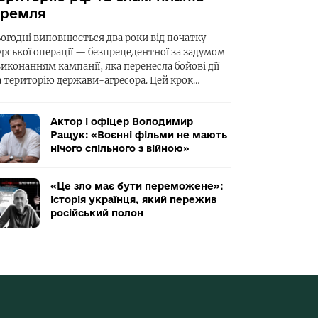
ремля
ьогодні виповнюється два роки від початку
урської операції — безпрецедентної за задумом
виконанням кампанії, яка перенесла бойові дії
а територію держави-агресора. Цей крок…
Актор і офіцер Володимир
Ращук: «Воєнні фільми не мають
нічого спільного з війною»
«Це зло має бути переможене»:
історія українця, який пережив
російський полон