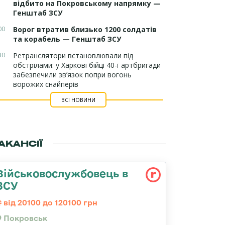
відбито на Покровському напрямку —
Генштаб ЗСУ
00
Ворог втратив близько 1200 солдатів
та корабель — Генштаб ЗСУ
30
Ретранслятори встановлювали під
обстрілами: у Харкові бійці 40-ї артбригади
забезпечили зв’язок попри вогонь
ворожих снайперів
ВСІ НОВИНИ
АКАНСІЇ
Військовослужбовець в
ЗСУ
від 20100 до 120100 грн
Покровськ