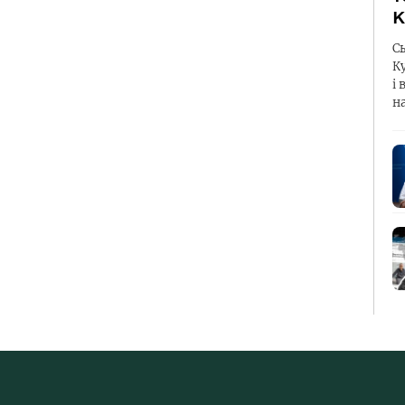
К
С
К
і 
н