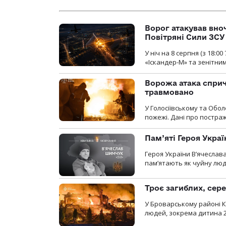
Ворог атакував вно
Повітряні Сили ЗСУ
У ніч на 8 серпня (з 18:
«Іскандер-М» та зенітни
Ворожа атака сприч
травмовано
У Голосіївському та Обо
пожежі. Дані про постр
Пам’яті Героя Укра
Героя України В’ячеслав
пам’ятають як чуйну люд
Троє загиблих, сере
У Броварському районі Ки
людей, зокрема дитина 