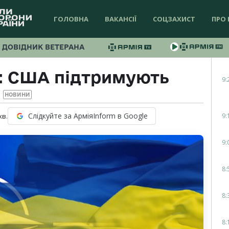
ГОЛОВНА
ВАКАНСІЇ
СОЦЗАХИСТ
ПРО 
ДОВІДНИК ВЕТЕРАНА
О: США підтримують
9:
НОВИНИ
Слідкуйте за АрміяInform в Google
9:
хв.
9:
8:
8:
8: