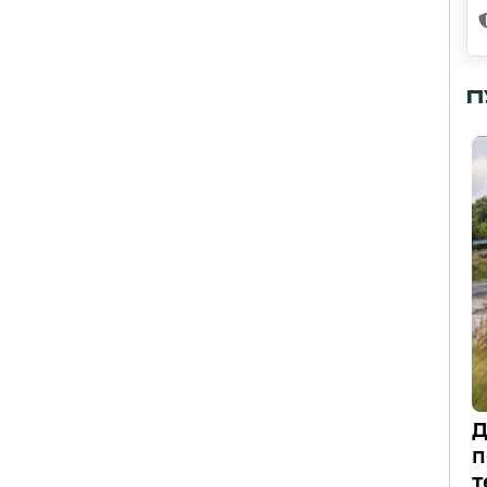
П
Д
п
т