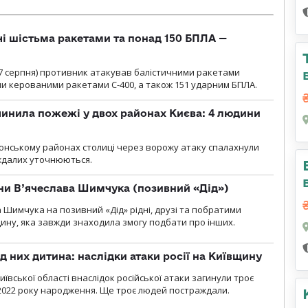
чі шістьма ракетами та понад 150 БПЛА —
00 7 серпня) противник атакував балістичними ракетами
ми керованими ракетами С-400, а також 151 ударним БПЛА.
инила пожежі у двох районах Києва: 4 людини
лонському районах столиці через ворожу атаку спалахнули
аждалих уточнюються.
їни В’ячеслава Шимчука (позивний «Дід»)
а Шимчука на позивний «Дід» рідні, друзі та побратими
ину, яка завжди знаходила змогу подбати про інших.
д них дитина: наслідки атаки росії на Київщину
ївської області внаслідок російської атаки загинули троє
2022 року народження. Ще троє людей постраждали.