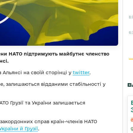
8:
6:
ени НАТО підтримують майбутнє членство
нсі.
Альянсі на своїй сторінці у
twitter
.
ше, залишаються відданими стабільності у
В
ТО Грузії та України залишається
 закордонних справ країн-членів НАТО
країни й Грузії
.