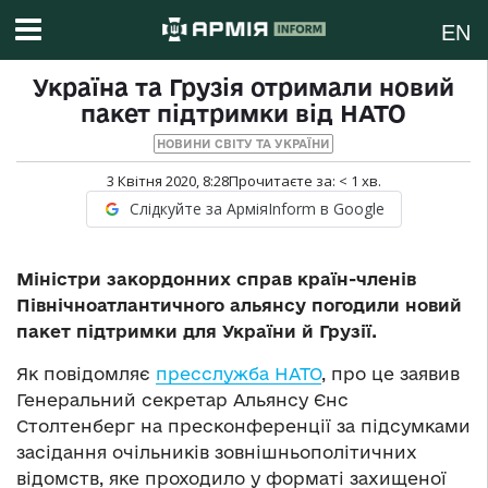
EN
Україна та Грузія отримали новий
пакет підтримки від НАТО
НОВИНИ СВІТУ ТА УКРАЇНИ
3 Квітня 2020, 8:28
Прочитаєте за:
< 1
хв.
Слідкуйте за АрміяInform в Google
Міністри закордонних справ країн-членів
Північноатлантичного альянсу погодили новий
пакет підтримки для України й Грузії.
Як повідомляє
пресслужба НАТО
, про це заявив
Генеральний секретар Альянсу Єнс
Столтенберг на пресконференції за підсумками
засідання очільників зовнішньополітичних
відомств, яке проходило у форматі захищеної