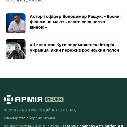
агресора. Цей крок…
Актор і офіцер Володимир Ращук: «Воєнні
фільми не мають нічого спільного з
війною»
«Це зло має бути переможене»: історія
українця, який пережив російський полон
© 2018 - 2026, ІНФОРМАЦІЙНЕ АГЕНТСТВО,
Міністерство оборони України
Контент доступний за ліцензією
Creative Commons Attribution 4.0