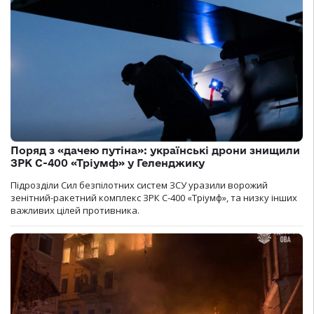
Поряд з «дачею путіна»: українські дрони знищили
ЗРК С-400 «Тріумф» у Геленджику
Підрозділи Сил безпілотних систем ЗСУ уразили ворожий
зенітний-ракетний комплекс ЗРК С-400 «Тріумф», та низку інших
важливих цілей противника.