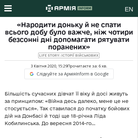
EN
«Народити доньку й не спати
всього добу було важче, ніж чотири
безсонні дні допомагати рятувати
поранених»
LIFE STORY: ІСТОРІЇ ВІЙСЬКОВИХ
3 Квітня 2020, 15:29
Прочитаєте за:
6
хв.
Слідкуйте за АрміяInform в Google
Більшість сучасних дівчат її віку й досі живуть
за принципом: «Війна десь далеко, мене це не
стосується». Так ставилася до початку бойових
дій на Донбасі й тоді ще 18-річна Ліда
Кобилинська. До вересня 2014-го…