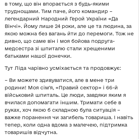
в тому, що він впорається з будь-якими
труднощами. Тим паче, його командир –
легендарний Народний Герой України «Да
Вінчі». Йому лише 24 роки, але це та людина, за
якою можна без вагань йти до перемоги. Тож не
дивно, що саме він і моя бойова подруга-
медсестра зі шпиталю стали хрещеними
батьками нашої донечки.
Тут Ліда чарівно усміхається та продовжує:
– Ви можете здивуватися, але в мене три
родини! Моя сім’я, «Правий сектор» і 66-й
військовий шпиталь. Це люди, завдяки яким я
вчилася допомагати іншим. Тримати себе в
руках, хоч якою б складною була ситуація –
важке поранення чи загибель товариша. І навіть
тепер, коли одна вдома з малечею, підтримка
товаришів відчутна.