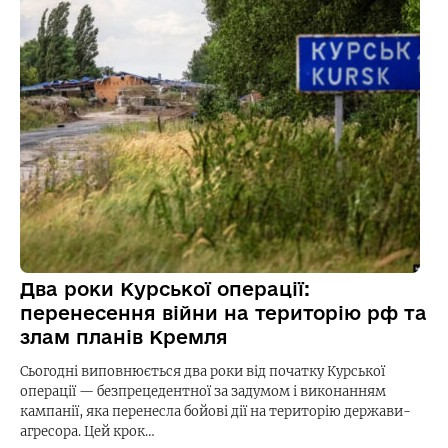
Два роки Курської операції:
перенесення війни на територію рф та
злам планів Кремля
Сьогодні виповнюється два роки від початку Курської
операції — безпрецедентної за задумом і виконанням
кампанії, яка перенесла бойові дії на територію держави-
агресора. Цей крок…