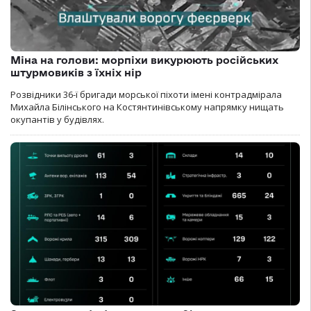
Міна на голови: морпіхи викурюють російських
штурмовиків з їхніх нір
Розвідники 36-ї бригади морської піхоти імені контрадмірала
Михайла Білінського на Костянтинівському напрямку нищать
окупантів у будівлях.