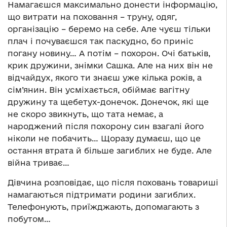
Намагаєшся максимально донести інформацію,
що витрати на поховання – труну, одяг,
організацію – беремо на себе. Але чуєш тільки
плач і почуваєшся так паскудно, бо приніс
погану новину… А потім – похорон. Очі батьків,
крик дружини, знімки Сашка. Але на них він не
відчайдух, якого ти знаєш уже кілька років, а
сім’янин. Він усміхається, обіймає вагітну
дружину та щебетух-донечок. Донечок, які ще
не скоро звикнуть, що тата немає, а
народжений після похорону син взагалі його
ніколи не побачить… Щоразу думаєш, що це
остання втрата й більше загиблих не буде. Але
війна триває…
Дівчина розповідає, що після поховань товариші
намагаються підтримати родини загиблих.
Телефонують, приїжджають, допомагають з
побутом…