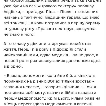
на Кіровоградщину, зібрала речі, а за кілька днів
уже були на базі «Правого сектору» поблизу
Авдіївки, – пригадує Ліда. – Після інтенсивних
навчань з тактичної медицини гадала, що знаю
всі тонкощі. Та коли потрапила в першу окрему
штурмову роту «Правого сектору», зрозуміла:
не знаю нічого!
З того часу у дівчини стартував новий етап
життя. Перші пів року в підрозділі стали
найскладнішими, адже медиків – лише двоє, а
позиції роти розташовувалися далеченько одна
від одної.
– Вчасно допомогти, коли йде бій, а кількість
поранених на різних ВОПах тільки зростає –
завдання нелегке, – говорить дівчина. – Тож я
поставила собі мету: навчити бійців надавати
першу меддопомогу. Крім цього, кілька разів на
місяць переглядала медикаменти в аптечці