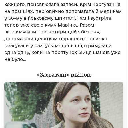
кожного, поновлювала запаси. Крім чергування
на позиціях, періодично допомагала й медикам
у 66-му військовому шпиталі. Там і зустріла
тепер уже свою куму Марічку. Разом
витримували три-чотири доби без сну,
допомагали десяткам поранених, швидко
реагували у разі ускладнень і підтримували
одна одну, коли на порятунок бійця шансів уже
не було…
«Засватані» війною