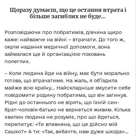
Щоразу думаєш, що це остання втрата і
більше загиблих не буде…
Розповідаючи про побратимів, дівчина щиро
каже: найважче на війні – втрачати. До того ж,
окрім надання медичної допомоги, вона
займалася ще й організацією поховань
полеглих.
– Коли людина йде на війну, має бути морально
готова, що втрачатиме. На жаль, я об’їздила
майже всю країну… Найскладніше змусити себе
повідомити родину побратима, що він загинув.
Рідні до останнього не вірять, що їхній син-
брат-чоловік-батько не вернеться живим. Кілька
хвилин людина не розуміє, про що йдеться,
перепитує: «Ти впевнена, що це дійсно мій
Сашко?» А ти: «Так, вибачте, нам дуже шкода»…