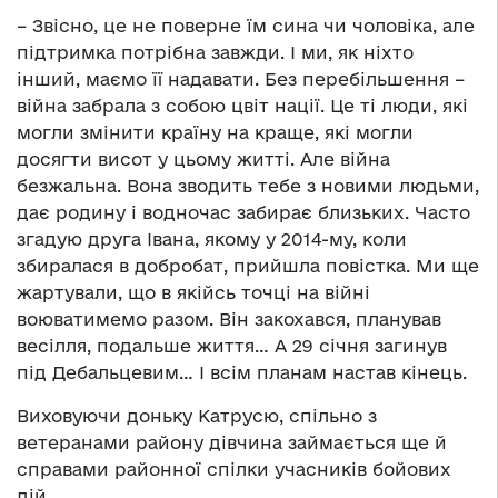
– Звісно, це не поверне їм сина чи чоловіка, але
підтримка потрібна завжди. І ми, як ніхто
інший, маємо її надавати. Без перебільшення –
війна забрала з собою цвіт нації. Це ті люди, які
могли змінити країну на краще, які могли
досягти висот у цьому житті. Але війна
безжальна. Вона зводить тебе з новими людьми,
дає родину і водночас забирає близьких. Часто
згадую друга Івана, якому у 2014-му, коли
збиралася в добробат, прийшла повістка. Ми ще
жартували, що в якійсь точці на війні
воюватимемо разом. Він закохався, планував
весілля, подальше життя… А 29 січня загинув
під Дебальцевим… І всім планам настав кінець.
Виховуючи доньку Катрусю, спільно з
ветеранами району дівчина займається ще й
справами районної спілки учасників бойових
дій.