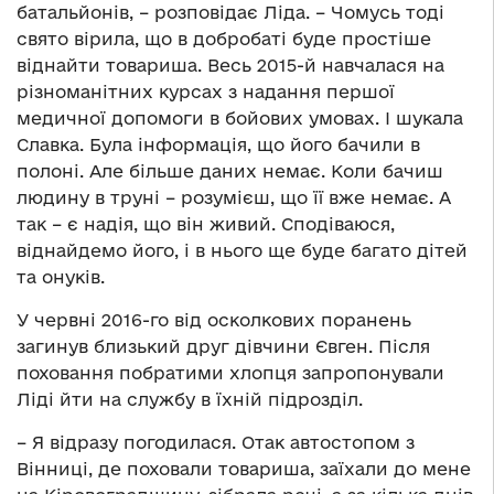
батальйонів, – розповідає Ліда. – Чомусь тоді
свято вірила, що в добробаті буде простіше
віднайти товариша. Весь 2015-й навчалася на
різноманітних курсах з надання першої
медичної допомоги в бойових умовах. І шукала
Славка. Була інформація, що його бачили в
полоні. Але більше даних немає. Коли бачиш
людину в труні – розумієш, що її вже немає. А
так – є надія, що він живий. Сподіваюся,
віднайдемо його, і в нього ще буде багато дітей
та онуків.
У червні 2016-го від осколкових поранень
загинув близький друг дівчини Євген. Після
поховання побратими хлопця запропонували
Ліді йти на службу в їхній підрозділ.
– Я відразу погодилася. Отак автостопом з
Вінниці, де поховали товариша, заїхали до мене