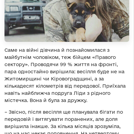
Саме на війні дівчина й познайомилася з
майбутнім чоловіком, теж бійцем «Правого
сектору». Проводячи 99 % життя на фронті,
пара одностайно вирішила: весілля буде не на
Житомирщині чи Кіровоградщині, а за
кількадесят кілометрів від передової. Приїхала
навіть найближча подруга Ліди з рідного
містечка. Вона й була за дружку.
– Звісно, після весілля ще планувала бігати по
передовій і витягувати поранених, але доля
вирішила інакше. За кілька місяців зрозуміла,
що на нас чекає поповнення. На четвертому