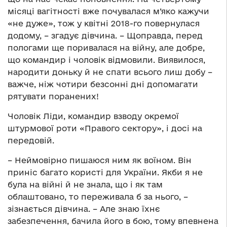
місяці вагітності вже почувалася м’яко кажучи
«не дуже», тож у квітні 2018-го повернулася
додому, – згадує дівчина. – Щоправда, перед
пологами ще поривалася на війну, але добре,
що командир і чоловік відмовили. Виявилося,
народити доньку й не спати всього лиш добу –
важче, ніж чотири безсонні дні допомагати
рятувати поранених!
Чоловік Ліди, командир взводу окремої
штурмової роти «Правого сектору», і досі на
передовій.
– Неймовірно пишаюся ним як воїном. Він
приніс багато користі для України. Якби я не
була на війні й не знала, що і як там
облаштовано, то переживала б за нього, –
зізнається дівчина. – Але знаю їхнє
забезпечення, бачила його в бою, тому впевнена