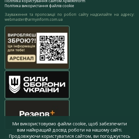
Політика користування сайтом АрміяInform
Політика використання файлів cookie
Зауваження та пропозиції по роботі сайту надсилайте на адресу:
webmaster@armyinform.com.ua
Ми використовуємо файли cookie, щоб забезпечити
вам найкращий досвід роботи на нашому сайті.
Продовжуючи користуватися сайтом, ви погоджуєтесь
press@armyinform.com.ua