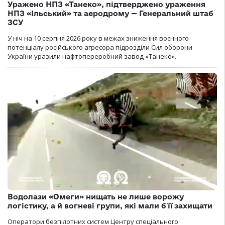
Уражено НПЗ «Танеко», підтверджено ураження
НПЗ «Ільський» та аеродрому — Генеральний штаб
ЗСУ
У ніч на 10 серпня 2026 року в межах зниження воєнного
потенціалу російського агресора підрозділи Сил оборони
України уразили нафтопереробний завод «Танеко».
Водолази «Омеги» нищать не лише ворожу
логістику, а й вогневі групи, які мали б її захищати
Оператори безпілотних систем Центру спеціального