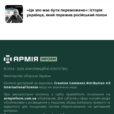
«Це зло має бути переможене»: історія
українця, який пережив російський полон
© 2018 - 2026, ІНФОРМАЦІЙНЕ АГЕНТСТВО,
Міністерство оборони України
Контент доступний за ліцензією
Creative Commons Attribution 4.0
International license
якщо не зазначено інше.
При використанні контенту з сайту АрміяInform посилання на
armyinform.com.ua
обов’язкове. Для суб’єктів у сфері онлайн-медіа
обов’язковим є розміщення у першому абзаці матеріалу прямого та
відкритого для пошукових систем гіперпосилання на цитований
матеріал.