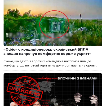
«Офіс» с кондиціонером: український БПЛА
знищив напрочуд комфортне вороже укриття
Схоже, що дехто з ворожих командирів настільки звик до
комфорту, що не готові терпіти незручності навіть на фронті.