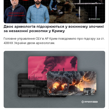
Двоє археологів підозрюються у воєнному злочині
за незаконні розкопки у Криму
Головне управління СБУ в АР Крим повідомило про підозру за ст.
438 КК України двом археологам.