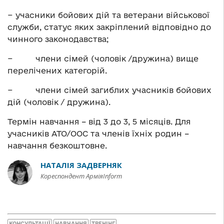
− учасники бойових дій та ветерани військової
служби, статус яких закріплений відповідно до
чинного законодавства;
− члени сімей (чоловік /дружина) вище
перелічених категорій.
− члени сімей загиблих учасників бойових
дій (чоловік / дружина).
Термін навчання – від 3 до 3, 5 місяців. Для
учасників АТО/ООС та членів їхніх родин –
навчання безкоштовне.
НАТАЛІЯ ЗАДВЕРНЯК
Кореспондент АрміяInform
КОНСУЛЬТАЦІЇ
НАВЧАННЯ
ТРЕНІНГ