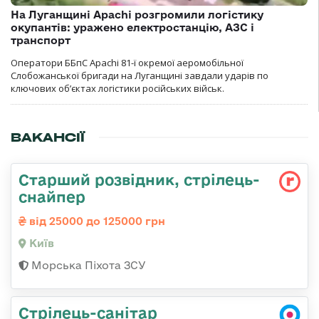
На Луганщині Apachi розгромили логістику
окупантів: уражено електростанцію, АЗС і
транспорт
Оператори ББпС Apachi 81-ї окремої аеромобільної
Слобожанської бригади на Луганщині завдали ударів по
ключових об’єктах логістики російських військ.
ВАКАНСІЇ
Стаpший pозвідник, стрілець-
снайпеp
від 25000 до 125000 грн
Київ
Морська Піхота ЗСУ
Стрілець-санітар