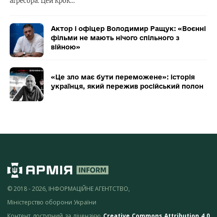
агресора. Цей крок…
Актор і офіцер Володимир Ращук: «Воєнні
фільми не мають нічого спільного з
війною»
«Це зло має бути переможене»: історія
українця, який пережив російський полон
© 2018 - 2026, ІНФОРМАЦІЙНЕ АГЕНТСТВО,
Міністерство оборони України
Контент доступний за ліцензією
Creative Commons Attribution 4.0