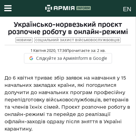
EN
Українсько-норвезький проєкт
розпочне роботу в онлайн-режимі
НОВИНИ
СОЦІАЛЬНИЙ ЗАХИСТ ВІЙСЬКОВОСЛУЖБОВЦІВ
1 Квітня 2020, 17:36
Прочитаєте за:
2
хв.
Слідкуйте за АрміяInform в Google
До 6 квітня триває збір заявок на навчання у 15
начальних закладах країни, які погодилися
долучити до навчальних програм професійну
перепідготовку військовослужбовців, ветеранів
та членів їхніх сімей. Проєкт розпочне роботу в
онлайн-режимі та перейде до реалізації
офлайн-заходів одразу після зняття в Україні
карантину.