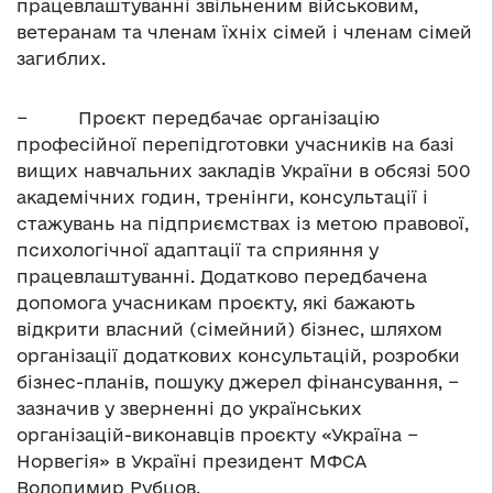
працевлаштуванні звільненим військовим,
ветеранам та членам їхніх сімей і членам сімей
загиблих.
− Проєкт передбачає органiзацiю
професiйної перепiдготовки учасникiв на базi
вищих навчальних закладiв України в обсязi 500
академiчних годин, тренiнги, консультацiї і
стажувань на пiдприємствах із метою правової,
психологiчної адаптацiї та сприяння у
працевлаштуванні. Додатково передбачена
допомога учасникам проєкту, які бажають
відкрити власний (сімейний) бізнес, шляхом
організації додаткових консультацiй, розробки
бізнес-планів, пошуку джерел фінансування, −
зазначив у зверненні до українських
організацій-виконавців проєкту «Україна −
Норвегія» в Україні президент МФСА
Володимир Рубцов.