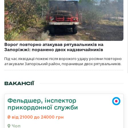
Ворог повторно атакував рятувальників на
Запоріжжі: поранено двох надзвичайників
Під час ліквідації пожежі після ворожого удару росіяни повторно
атакували Запорізький район, поранивши двох рятувальників.
ВАКАНСІЇ
Фельдшер, інспектор
прикордонної служби
від 21000 до 24000 грн
Чоп