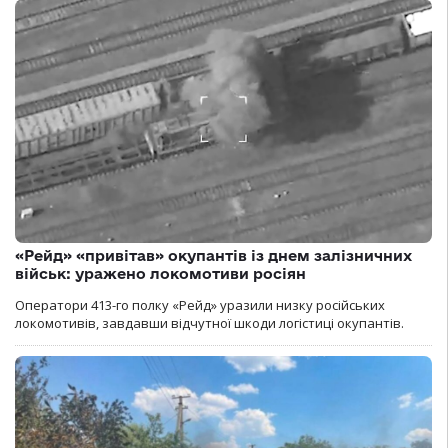
«Рейд» «привітав» окупантів із днем залізничних
військ: уражено локомотиви росіян
Оператори 413-го полку «Рейд» уразили низку російських
локомотивів, завдавши відчутної шкоди логістиці окупантів.