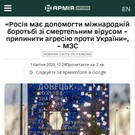
EN
«Росія має допомогти міжнародній
боротьбі зі смертельним вірусом –
припинити агресію проти України»,
– МЗС
НОВИНИ СВІТУ ТА УКРАЇНИ
1 Квітня 2020, 12:24
Прочитаєте за:
2
хв.
Слідкуйте за АрміяInform в Google