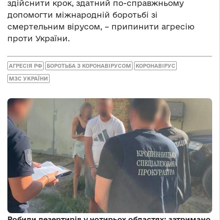
здійснити крок, здатний по-справжньому
допомогти міжнародній боротьбі зі
смертельним вірусом, – припинити агресію
проти України.
АГРЕСІЯ РФ
БОРОТЬБА З КОРОНАВІРУСОМ
КОРОНАВІРУС
МЗС УКРАЇНИ
Робили дезертирів у чотирьох областях: затримано