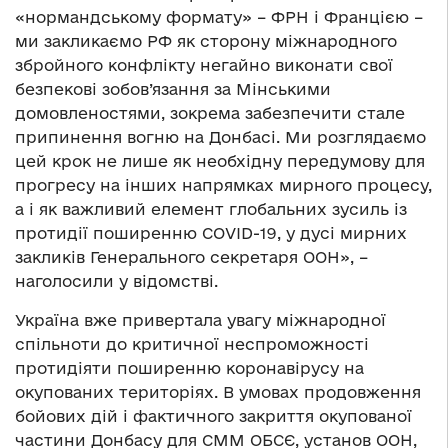
«нормандському формату» – ФРН і Францією –
ми закликаємо РФ як сторону міжнародного
збройного конфлікту негайно виконати свої
безпекові зобов’язання за Мінськими
домовленостями, зокрема забезпечити стале
припинення вогню на Донбасі. Ми розглядаємо
цей крок не лише як необхідну передумову для
прогресу на інших напрямках мирного процесу,
а і як важливий елемент глобальних зусиль із
протидії поширенню COVID-19, у дусі мирних
закликів Генерального секретаря ООН», –
наголосили у відомстві.
Україна вже привертала увагу міжнародної
спільноти до критичної неспроможності
протидіяти поширенню коронавірусу на
окупованих територіях. В умовах продовження
бойових дій і фактичного закриття окупованої
частини Донбасу для СММ ОБСЄ, установ ООН,