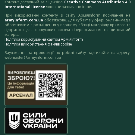
Контент доступний за ліцензією
Creative Commons Attribution 4.0
International license
якщо не зазначено інше.
При використанні контенту з сайту АрміяInform посилання на
armyinform.com.ua
обов’язкове. Для суб’єктів у сфері онлайн-медіа
обов’язковим є розміщення у першому абзаці матеріалу прямого та
відкритого для пошукових систем гіперпосилання на цитований
матеріал.
Політика користування сайтом АрміяInform
Політика використання файлів cookie
Зауваження та пропозиції по роботі сайту надсилайте на адресу:
webmaster@armyinform.com.ua