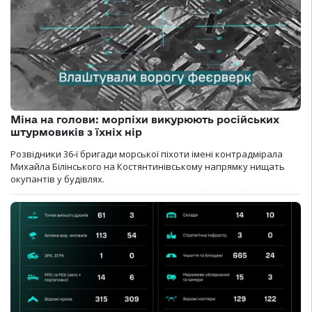
Міна на голови: морпіхи викурюють російських
штурмовиків з їхніх нір
Розвідники 36-ї бригади морської піхоти імені контрадмірала
Михайла Білінського на Костянтинівському напрямку нищать
окупантів у будівлях.