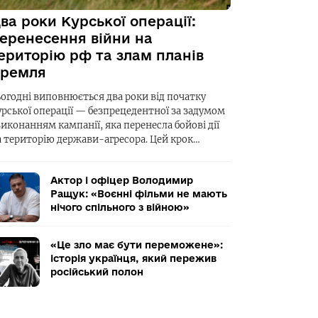
ва роки Курської операції:
еренесення війни на
ериторію рф та злам планів
ремля
ьогодні виповнюється два роки від початку
урської операції — безпрецедентної за задумом
виконанням кампанії, яка перенесла бойові дії
а територію держави-агресора. Цей крок…
Актор і офіцер Володимир
Ращук: «Воєнні фільми не мають
нічого спільного з війною»
«Це зло має бути переможене»:
історія українця, який пережив
російський полон