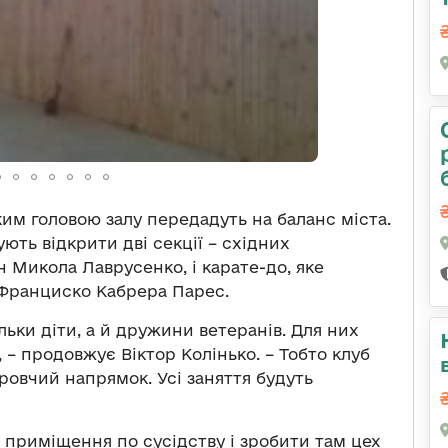
им головою залу передадуть на баланс міста.
ють відкрити дві секції – східних
 Микола Лаврусенко, і карате-до, яке
 Франциско Кабрера Парес.
льки діти, а й дружини ветеранів. Для них
 – продовжує Віктор Колінько. – Тобто клуб
ровчий напрямок. Усі заняття будуть
е приміщення по сусідству і зробити там цех