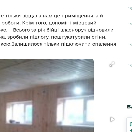
19
не тільки віддала нам це приміщення, а й
роботи. Крім того, допоміг і місцевий
19
ко. – Всього за рік бійці власноруч відновили
на, зробили підлогу, поштукатурили стіни,
нкою.Залишилося тільки підключити опалення
19
19
В