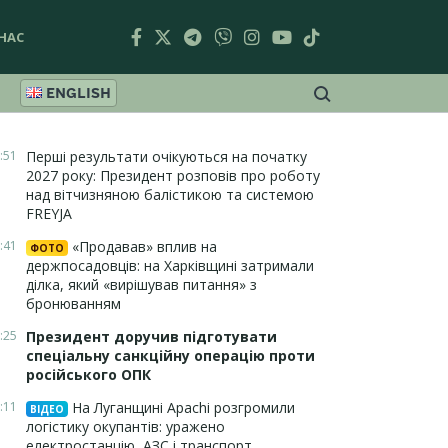
НАС
ENGLISH
:51
Перші результати очікуються на початку
2027 року: Президент розповів про роботу
над вітчизняною балістикою та системою
FREYJA
:41
«Продавав» вплив на
ФОТО
держпосадовців: на Харківщині затримали
ділка, який «вирішував питання» з
бронюванням
:25
Президент доручив підготувати
спеціальну санкційну операцію проти
російського ОПК
:11
На Луганщині Apachi розгромили
ВІДЕО
логістику окупантів: уражено
електростанцію, АЗС і транспорт