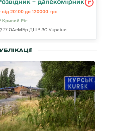
Розвідник – далекомірник
від 20100 до 120000 грн
Кривий Ріг
77 ОАеМБр ДШВ ЗС України
УБЛІКАЦІЇ