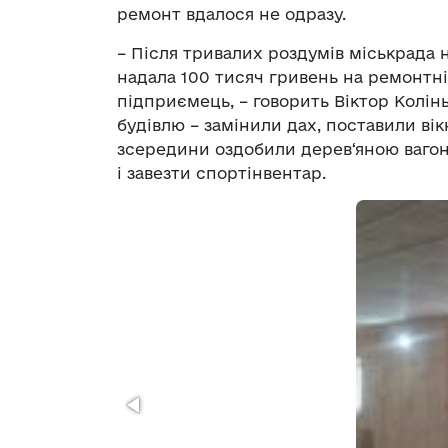
ремонт вдалося не одразу.
– Після тривалих роздумів міськрада 
надала 100 тисяч гривень на ремонтні 
підприємець, – говорить Віктор Колінь
будівлю – замінили дах, поставили вік
зсередини оздобили дерев‘яною ваго
і завезти спортінвентар.