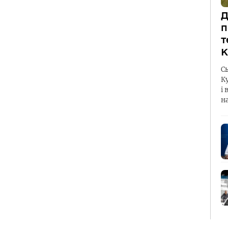
Д
п
т
К
С
К
і 
н