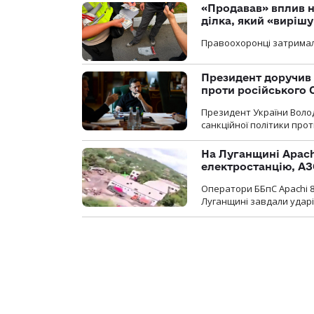
«Продавав» вплив н
ділка, який «виріш
Правоохоронці затримал
Президент доручив 
проти російського
Президент України Воло
санкційної політики проти
На Луганщині Apach
електростанцію, АЗ
Оператори ББпС Apachi 8
Луганщині завдали ударів