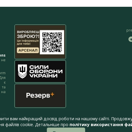
pr
ons
не
orm
Для
м є
 та
 на
 на
чити вам найкращий досвід роботи на нашому сайті. Продовжу
я файлів cookie. Детальніше про
політику використання фай