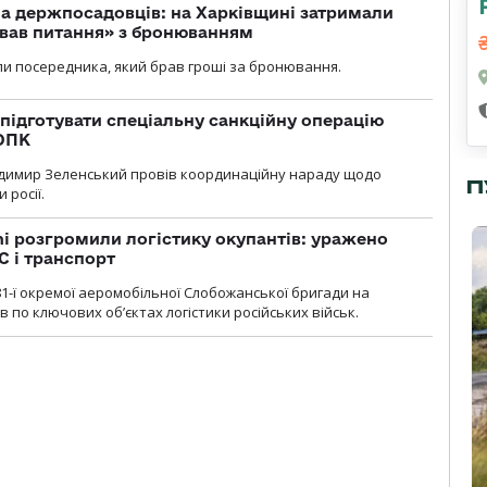
а держпосадовців: на Харківщині затримали
ував питання» з бронюванням
и посередника, який брав гроші за бронювання.
підготувати спеціальну санкційну операцію
 ОПК
димир Зеленський провів координаційну нараду щодо
П
 росії.
i розгромили логістику окупантів: уражено
С і транспорт
1-ї окремої аеромобільної Слобожанської бригади на
 по ключових об’єктах логістики російських військ.