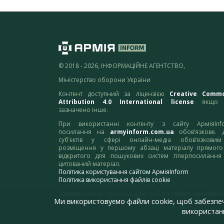
© 2018 - 2026, ІНФОРМАЦІЙНЕ АГЕНТСТВО,
Міністерство оборони України
Контент доступний за ліцензією
Creative Comm
Attribution 4.0 International license
якщо 
зазначено інше.
При використанні контенту з сайту АрміяInf
посилання на
armyinform.com.ua
обов’язкове. 
суб’єктів у сфері онлайн-медіа обов’язкови
розміщення у першому абзаці матеріалу прямого
відкритого для пошукових систем гіперпосилання
цитований матеріал.
Політика користування сайтом АрміяInform
Політика використання файлів cookie
Зауваження та пропозиції по роботі сайту надсилайте
Ми використовуємо файли cookie, щоб забезпе
адресу:
webmaster@armyinform.com.ua
використанн