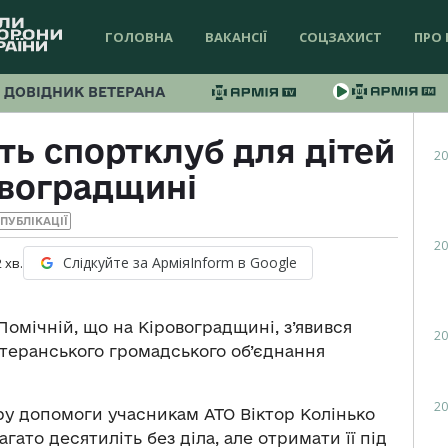
ГОЛОВНА
ВАКАНСІЇ
СОЦЗАХИСТ
ПРО 
ДОВІДНИК ВЕТЕРАНА
ь спортклуб для дітей
20
овоградщині
ПУБЛІКАЦІЇ
20
Слідкуйте за АрміяInform в Google
2
хв.
 Помічній, що на Кіровоградщині, з’явився
20
ветеранського громадського об’єднання
20
у допомоги учасникам АТО Віктор Колінько
агато десятиліть без діла, але отримати її під