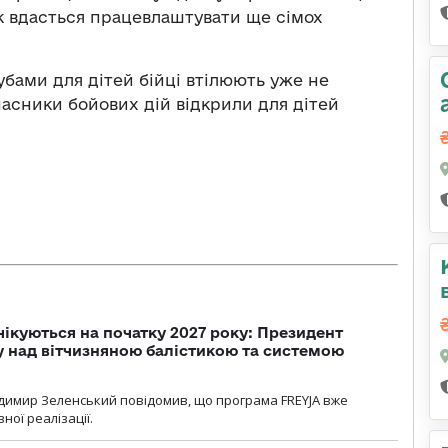
ак вдасться працевлаштувати ще сімох
лубами для дітей бійці втілюють уже не
часники бойових дій відкрили для дітей
чікуються на початку 2027 року: Президент
у над вітчизняною балістикою та системою
димир Зеленський повідомив, що програма FREYJA вже
ної реалізації.