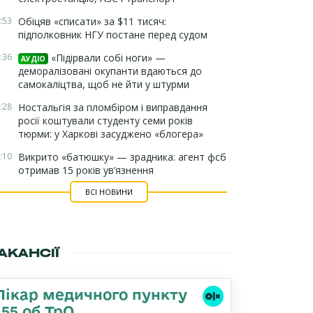
:53
Обіцяв «списати» за $11 тисяч:
підполковник НГУ постане перед судом
:36
«Підірвали собі ноги» —
АУДІО
деморалізовані окупанти вдаються до
самокаліцтва, щоб не йти у штурми
:28
Ностальгія за пломбіром і виправдання
росії коштували студенту семи років
тюрми: у Харкові засуджено «блогера»
:10
Викрито «батюшку» — зрадника: агент фсб
отримав 15 років ув’язнення
ВСІ НОВИНИ
АКАНСІЇ
Лікар медичного пункту
155 об ТрО