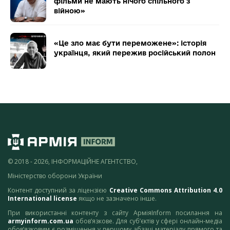
фільми не мають нічого спільного з
війною»
«Це зло має бути переможене»: історія
українця, який пережив російський полон
© 2018 - 2026, ІНФОРМАЦІЙНЕ АГЕНТСТВО,
Міністерство оборони України
Контент доступний за ліцензією
Creative Commons Attribution 4.0
International license
якщо не зазначено інше.
При використанні контенту з сайту АрміяInform посилання на
armyinform.com.ua
обов’язкове. Для суб’єктів у сфері онлайн-медіа
обов’язковим є розміщення у першому абзаці матеріалу прямого та