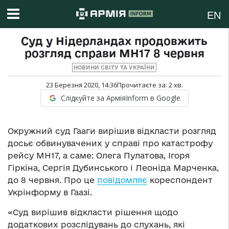
EN
Суд у Нідерландах продовжить
розгляд справи MH17 8 червня
НОВИНИ СВІТУ ТА УКРАЇНИ
23 Березня 2020, 14:36
Прочитаєте за:
2
хв.
Слідкуйте за АрміяInform в Google
Окружний суд Гааги вирішив відкласти розгляд
досьє обвинувачених у справі про катастрофу
рейсу MH17, а саме: Олега Пулатова, Ігоря
Гіркіна, Сергія Дубинського і Леоніда Марченка,
до 8 червня. Про це
повідомляє
кореспондент
Укрінформу в Гаазі.
«Суд вирішив відкласти рішення щодо
додаткових розслідувань до слухань, які