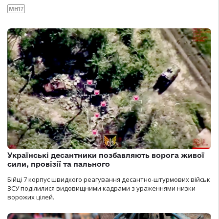
MH17
Українські десантники позбавляють ворога живої
сили, провізії та пального
Бійці 7 корпус швидкого реагування десантно-штурмових військ
ЗСУ поділилися видовищними кадрами з ураженнями низки
ворожих цілей.