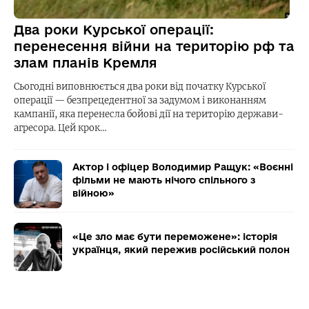
Два роки Курської операції:
перенесення війни на територію рф та
злам планів Кремля
Сьогодні виповнюється два роки від початку Курської
операції — безпрецедентної за задумом і виконанням
кампанії, яка перенесла бойові дії на територію держави-
агресора. Цей крок…
Актор і офіцер Володимир Ращук: «Воєнні
фільми не мають нічого спільного з
війною»
«Це зло має бути переможене»: історія
українця, який пережив російський полон