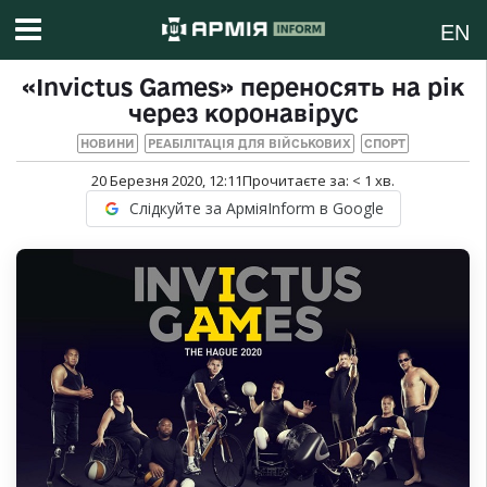
EN
«Invictus Games» переносять на рік
через коронавірус
НОВИНИ
РЕАБІЛІТАЦІЯ ДЛЯ ВІЙСЬКОВИХ
СПОРТ
20 Березня 2020, 12:11
Прочитаєте за:
< 1
хв.
Слідкуйте за АрміяInform в Google