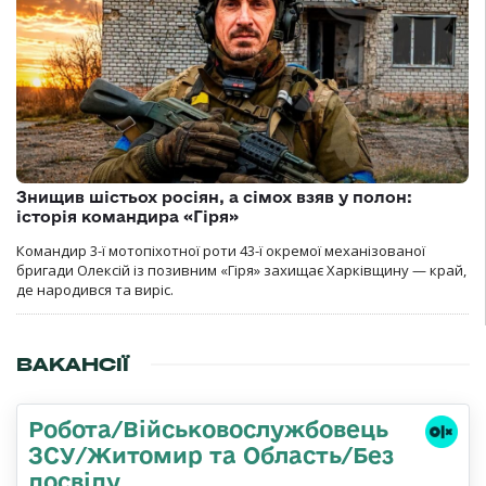
Знищив шістьох росіян, а сімох взяв у полон:
історія командира «Гіря»
Командир 3-ї мотопіхотної роти 43-ї окремої механізованої
бригади Олексій із позивним «Гіря» захищає Харківщину — край,
де народився та виріс.
ВАКАНСІЇ
Робота/Військовослужбовець
ЗСУ/Житомир та Область/Без
досвіду