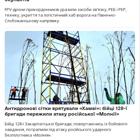
FPV-дрони прикордонників уразили засоби зв’язку, РЕБ і РЕР,
техніку, укриття та логістичний хаб ворога на Північно-
Слобожанському напрямку.
Антидронові сітки врятували «Хамві»: бійці 128-ї
бригади пережили атаку російської «Молнії»
Бійці 128-ї Закарпатської бригади, повертаючись із бойового
завдання, потрапили під атаку російського ударного
безпілотника «Молнія».