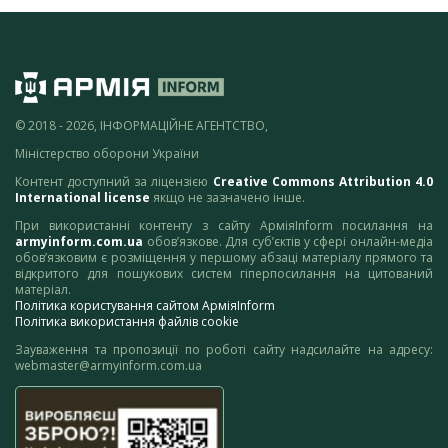
© 2018 - 2026, ІНФОРМАЦІЙНЕ АГЕНТСТВО,
Міністерство оборони України
Контент доступний за ліцензією
Creative Commons Attribution 4.0
International license
якщо не зазначено інше.
При використанні контенту з сайту АрміяInform посилання на
armyinform.com.ua
обов’язкове. Для суб’єктів у сфері онлайн-медіа
обов’язковим є розміщення у першому абзаці матеріалу прямого та
відкритого для пошукових систем гіперпосилання на цитований
матеріал.
Політика користування сайтом АрміяInform
Політика використання файлів cookie
Зауваження та пропозиції по роботі сайту надсилайте на адресу:
webmaster@armyinform.com.ua