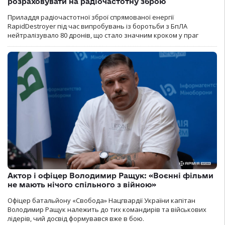
розраховувати на радіочастотну зброю
Приладдя радіочастотної зброї спрямованої енергії
RapidDestroyer під час випробувань із боротьби з БпЛА
нейтралізувало 80 дронів, що стало значним кроком у праг
Актор і офіцер Володимир Ращук: «Воєнні фільми
не мають нічого спільного з війною»
Офіцер батальйону «Свобода» Нацгвардії України капітан
Володимир Ращук належить до тих командирів та військових
лідерів, чий досвід формувався вже в бою.