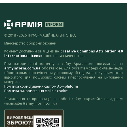
© 2018 - 2026, ІНФОРМАЦІЙНЕ АГЕНТСТВО,
Міністерство оборони України
Контент доступний за ліцензією
Creative Commons Attribution 4.0
International license
якщо не зазначено інше.
При використанні контенту з сайту АрміяInform посилання на
armyinform.com.ua
обов’язкове. Для суб’єктів у сфері онлайн-медіа
обов’язковим є розміщення у першому абзаці матеріалу прямого та
відкритого для пошукових систем гіперпосилання на цитований
матеріал.
Політика користування сайтом АрміяInform
Політика використання файлів cookie
Зауваження та пропозиції по роботі сайту надсилайте на адресу:
webmaster@armyinform.com.ua