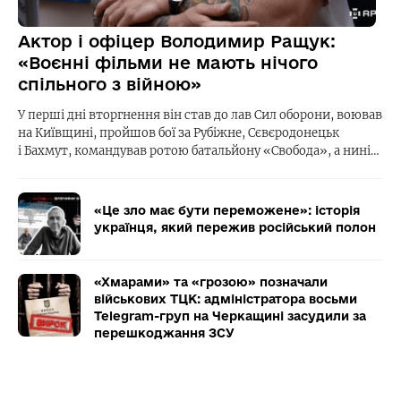
Актор і офіцер Володимир Ращук:
«Воєнні фільми не мають нічого
спільного з війною»
У перші дні вторгнення він став до лав Сил оборони, воював
на Київщині, пройшов бої за Рубіжне, Сєвєродонецьк
і Бахмут, командував ротою батальйону «Свобода», а нині…
«Це зло має бути переможене»: історія
українця, який пережив російський полон
«Хмарами» та «грозою» позначали
військових ТЦК: адміністратора восьми
Telegram-груп на Черкащині засудили за
перешкоджання ЗСУ