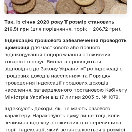
Так. Із січня 2020 року її розмір становить
216,51 грн
(для порівняння, торік − 206,72 грн).
Індексацію грошового забезпечення проводять
щомісяця
для часткового або повного
відшкодування подорожчання споживчих
товарів і послуг. Виплата проводиться
відповідно до Закону України «Про індексацію
грошових доходів населення» та Порядку
проведення індексації грошових доходів
населення, затвердженого постановою Кабінету
Міністрів України від 17 липня 2003 р. № 1078.
Індексують доходи, які не мають разового
характеру. Нараховують суму лише тоді, коли
величина індексу споживчих цін перевищила
поріг індексації, який встановлюється в розмірі