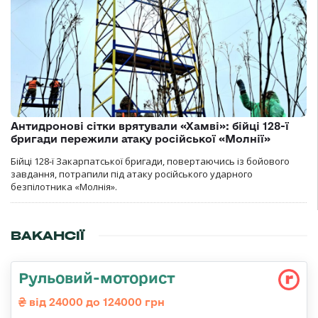
Антидронові сітки врятували «Хамві»: бійці 128-ї
бригади пережили атаку російської «Молнії»
Бійці 128-ї Закарпатської бригади, повертаючись із бойового
завдання, потрапили під атаку російського ударного
безпілотника «Молнія».
ВАКАНСІЇ
Рульовий-моторист
від 24000 до 124000 грн