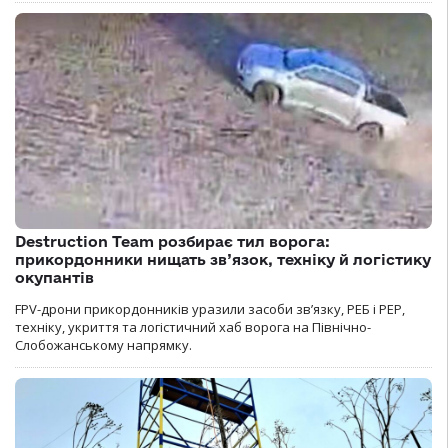
Destruction Team розбирає тил ворога:
прикордонники нищать зв’язок, техніку й логістику
окупантів
FPV-дрони прикордонників уразили засоби зв’язку, РЕБ і РЕР,
техніку, укриття та логістичний хаб ворога на Північно-
Слобожанському напрямку.