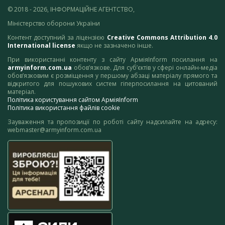
© 2018 - 2026, ІНФОРМАЦІЙНЕ АГЕНТСТВО,
Міністерство оборони України
Контент доступний за ліцензією
Creative Commons Attribution 4.0
International license
якщо не зазначено інше.
При використанні контенту з сайту АрміяInform посилання на
armyinform.com.ua
обов’язкове. Для суб’єктів у сфері онлайн-медіа
обов’язковим є розміщення у першому абзаці матеріалу прямого та
відкритого для пошукових систем гіперпосилання на цитований
матеріал.
Політика користування сайтом АрміяInform
Політика використання файлів cookie
Зауваження та пропозиції по роботі сайту надсилайте на адресу:
webmaster@armyinform.com.ua