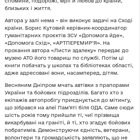
спомини, подорожі, мрії й любов до країни,
близьких і життя.
Автора у залі нема – він виконує задачі на Сході
країни. Борис Кутовий керівник-координатор
гуманітарних проєктів ЗСУ «Допомога йде»,
«Допомога Схід», «АРТПЕРЕМИР’Я». На
прохання автора «Листи здалеку» передає до
музею АТО його товариш по службі. Потім ці
книги побачать у школах та бібліотеках області,
адже адресовані вони, насамперед, дітям.
Весняним Дніпром мчать автівки з прапорами
України та бойових підрозділів. Багато хто з
екіпажів автопробігу приєднується до мітингу,
що зібрався на алеї Пам’яті біля ОДА. Саме сюди
шість років тому прийшли ті, чиї прізвища
викарбувані на граніті, й ті, хто згадує бойових
побратимів. Демонструючи єдність, ветерани,
волонтери та громадськість заявляють, що не