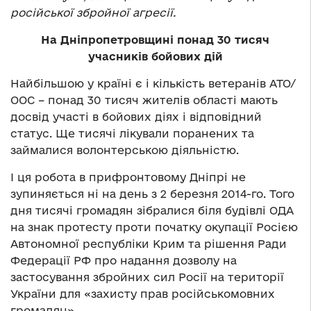
російської збройної агресії.
На Дніпропетровщині понад 30 тисяч
учасників бойових дій
Найбільшою у країні є і кількість ветеранів АТО/
ООС – понад 30 тисяч жителів області мають
досвід участі в бойових діях і відповідний
статус. Ще тисячі лікували поранених та
займалися волонтерською діяльністю.
І ця робота в прифронтовому Дніпрі не
зупиняється ні на день з 2 березня 2014-го. Того
дня тисячі громадян зібралися біля будівлі ОДА
на знак протесту проти початку окупації Росією
Автономної республіки Крим та рішення Ради
Федерації РФ про надання дозволу на
застосування збройних сил Росії на території
України для «захисту прав російськомовних
громадян».