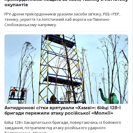
окупантів
FPV-дрони прикордонників уразили засоби зв’язку, РЕБ і РЕР,
техніку, укриття та логістичний хаб ворога на Північно-
Слобожанському напрямку.
Антидронові сітки врятували «Хамві»: бійці 128-ї
бригади пережили атаку російської «Молнії»
Бійці 128-ї Закарпатської бригади, повертаючись із бойового
завдання, потрапили під атаку російського ударного