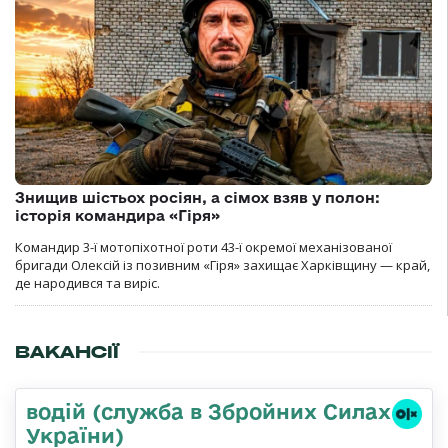
Знищив шістьох росіян, а сімох взяв у полон:
історія командира «Гіря»
Командир 3-ї мотопіхотної роти 43-ї окремої механізованої
бригади Олексій із позивним «Гіря» захищає Харківщину — край,
де народився та виріс.
ВАКАНСІЇ
водій (служба в Збройних Силах
України)