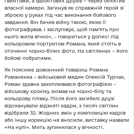
гвинтівки, а фронтових друзів – через об’єктив
власної камери. Загинув як справжній герой зі
зброєю у руках під час виконання бойового
завдання. Він бачив війну такою, якою її
фотографував. І заслуговує, щоб пам’ять про
нього жила вічно», ‒ говориться у дописі під
кольоровим портретом Романа, який стоїть в
оточенні чорно-білих фото. На світлинах – його
бойові побратими.
Як пояснює довоєнний товариш Романа
Романенка – військовий медик Олексій Турчак,
Роман здавна захоплювався фотографією –
військову хроніку знімав на чорно-білу та
кольорову плівку. Після його загибелі друзі
відсканували відзняті кадри, з тисяч світлин
відібрали 32. Жодних змін у композицію кадрів
або іншу корекцію не вносили, виставку назвали
«На нулі». Мить зупинилася у вічності.