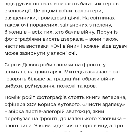
відвідувачі по очах впізнають багатьох героїв
експозиції. Це відомі воїни, волонтери,
священники, громадські діячі. На світлинах
також очі поранених, звільнених з полону,
біженців – всіх тих, хто бачив війну. Поруч із
фотографіями висять дзеркала – вони також
частина виставки «Очі війни» і кожен відвідувач
може зазирнути у власні очі.
Сергій Дівєєв робив знімки на фронті, у
шпиталі, на цвинтарях. Митець зазначає – очі
говорять більше за традиційні образи війни –
вибухи, руйнування, пожежі та кров.
Поміж робіт фотографів стоять книги ветерана,
офіцера ЗСУ Бориса Кутового. «Листи здалеку»
– збірка листів-алегорій звитяжця, який
перебуває на фронті, до маленького хлопчика –
свого сина. У книзі йдеться не про війну, а про