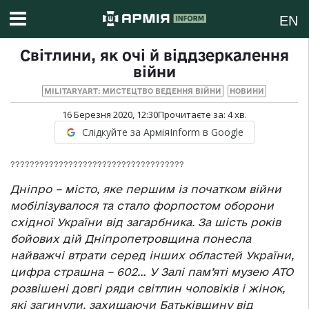
EN
Світлини, як очі й віддзеркалення
війни
MILITARYART: МИСТЕЦТВО ВЕДЕННЯ ВІЙНИ
НОВИНИ
16 Березня 2020, 12:30
Прочитаєте за:
4
хв.
Слідкуйте за АрміяInform в Google
????????????????????????????????????
Дніпро – місто, яке першим із початком війни
мобілізувалося та стало форпостом оборони
східної України від загарбника. За шість років
бойових дій Дніпропетровщина понесла
найважчі втрати серед інших областей України,
цифра страшна – 602… У Залі пам’яті музею АТО
розвішені довгі ряди світлин чоловіків і жінок,
які загинули, захищаючи Батьківщину від