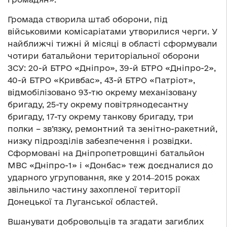
Громада створила штаб оборони, під
військовими комісаріатами утворилися черги. У
найближчі тижні й місяці в області сформували
чотири батальйони територіальної оборони
ЗСУ: 20-й БТРО «Дніпро», 39-й БТРО «Дніпро-2»,
40-й БТРО «Кривбас», 43-й БТРО «Патріот»,
відмобілізовано 93-тю окрему механізовану
бригаду, 25-ту окрему повітрянодесантну
бригаду, 17-ту окрему танкову бригаду, три
полки – зв’язку, ремонтний та зенітно-ракетний,
низку підрозділів забезпечення і розвідки.
Сформовані на Дніпропетровщині батальйон
МВС «Дніпро-1» і «Донбас» теж доєдналися до
ударного угруповання, яке у 2014‒2015 роках
звільнило частину захопленої території
Донецької та Луганської областей.
Вшанувати добровольців та згадати загиблих