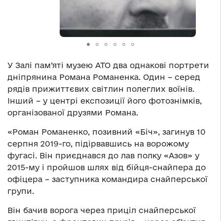
У Залі пам’яті музею АТО два однакові портрети
дніпрянина Романа Романенка. Один – серед
рядів прижиттєвих світлин полеглих воїнів.
Інший – у центрі експозиції його фотознімків,
організованої друзями Романа.
«Роман Романенко, позивний «Біч», загинув 10
серпня 2019-го, підірвавшись на ворожому
фугасі. Він приєднався до лав полку «Азов» у
2015-му і пройшов шлях від бійця-снайпера до
офіцера – заступника командира снайперської
групи.
Він бачив ворога через приціл снайперської