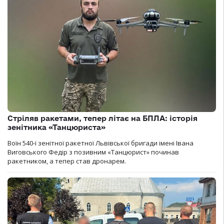
Стріляв ракетами, тепер літає на БПЛА: історія
зенітника «Танцюриста»
Воїн 540-ї зенітної ракетної Львівської бригади імені Івана
Виговського Федір з позивним «Танцюрист» починав
ракетником, а тепер став дронарем.