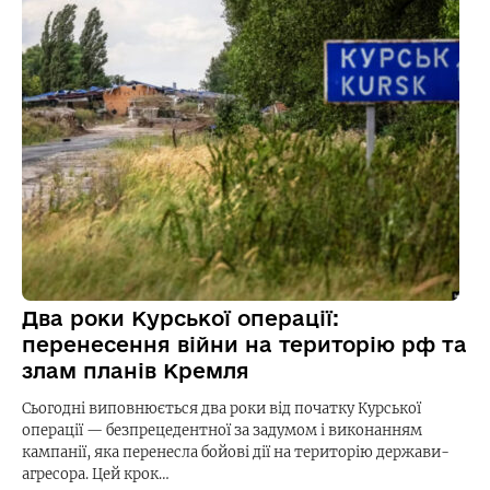
Два роки Курської операції:
перенесення війни на територію рф та
злам планів Кремля
Сьогодні виповнюється два роки від початку Курської
операції — безпрецедентної за задумом і виконанням
кампанії, яка перенесла бойові дії на територію держави-
агресора. Цей крок…