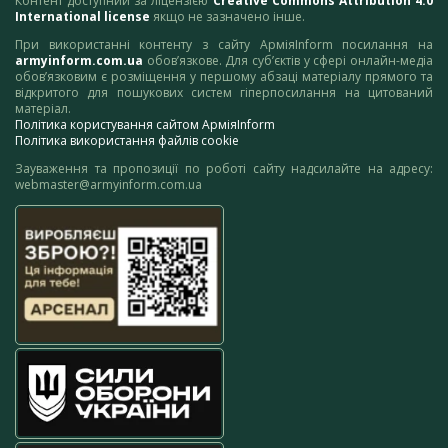
Контент доступний за ліцензією
Creative Commons Attribution 4.0
International license
якщо не зазначено інше.
При використанні контенту з сайту АрміяInform посилання на
armyinform.com.ua
обов’язкове. Для суб’єктів у сфері онлайн-медіа
обов’язковим є розміщення у першому абзаці матеріалу прямого та
відкритого для пошукових систем гіперпосилання на цитований
матеріал.
Політика користування сайтом АрміяInform
Політика використання файлів cookie
Зауваження та пропозиції по роботі сайту надсилайте на адресу:
webmaster@armyinform.com.ua