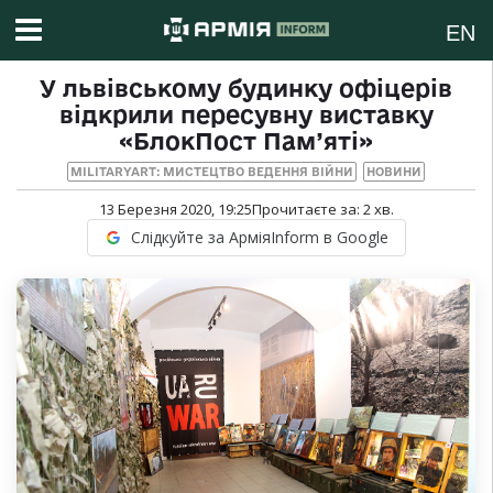
EN
У львівському будинку офіцерів
відкрили пересувну виставку
«БлокПост Пам’яті»
MILITARYART: МИСТЕЦТВО ВЕДЕННЯ ВІЙНИ
НОВИНИ
13 Березня 2020, 19:25
Прочитаєте за:
2
хв.
Слідкуйте за АрміяInform в Google