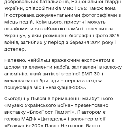
добровольчих батальйонів, Національної гвардії
України, співробітників МВС і СБУ. Також вона
ілюстрована документальними фотографіями з
місць подій. Крім цього, присутні можуть
ознайомитися з «Книгою пам’яті полеглих за
Україну», у якій розміщені біографії і фото 3815
воїнів, загиблих у період з березня 2014 року і
дотепер.
Напевно, найбільш вражаючим експонатом є
шолом та елементи набоїв, заплавлені в калюжу
алюмінію, який витік зі згорілої БМП 30-ї
механізованої бригади – перша знахідка
пошуковців місії «Евакуація-200».
Сьогодні у Львові в приміщенні майбутнього
«Музею Українського Воїна» презентовано
виставку «БлокПост Пам’яті». Її автором є
голова МАДФ «Цитадель» і волонтер місії
«Евакуація-200» Павло Нетьосов. Варто