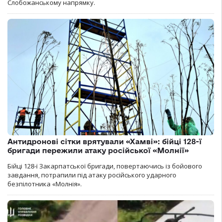
Слобожанському напрямку.
Антидронові сітки врятували «Хамві»: бійці 128-ї
бригади пережили атаку російської «Молнії»
Бійці 128-ї Закарпатської бригади, повертаючись із бойового
завдання, потрапили під атаку російського ударного
безпілотника «Молнія».