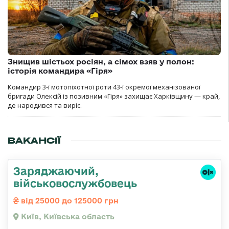
Знищив шістьох росіян, а сімох взяв у полон:
історія командира «Гіря»
Командир 3-ї мотопіхотної роти 43-ї окремої механізованої
бригади Олексій із позивним «Гіря» захищає Харківщину — край,
де народився та виріс.
ВАКАНСІЇ
Заряджаючий,
військовослужбовець
від 25000 до 125000 грн
Київ, Київська область