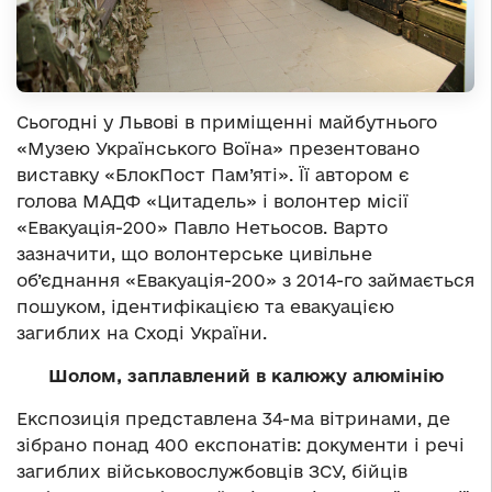
Сьогодні у Львові в приміщенні майбутнього
«Музею Українського Воїна» презентовано
виставку «БлокПост Пам’яті». Її автором є
голова МАДФ «Цитадель» і волонтер місії
«Евакуація-200» Павло Нетьосов. Варто
зазначити, що волонтерське цивільне
об’єднання «Евакуація-200» з 2014-го займається
пошуком, ідентифікацією та евакуацією
загиблих на Сході України.
Шолом, заплавлений в калюжу алюмінію
Експозиція представлена 34-ма вітринами, де
зібрано понад 400 експонатів: документи і речі
загиблих військовослужбовців ЗСУ, бійців