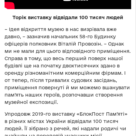
Торік виставку відвідали 100 тисяч людей
– Ідея відкриття музею в нас визрівала вже
давно, – зазначив начальник 58-го Будинку
офіцерів полковник Віталій Провозін. – Однак
ми не мали для цього відповідного приміщення.
Справа в тому, що весь перший поверх нашої
будівлі ще на початку двохтисячних здано в
оренду різноманітним комерційним фірмам. І
от тепер, після тривалих судових засідань,
приміщення повернуті й ми можемо вшанувати
пам’ять наших героїв, розпочавши створення
музейної експозиції.
Упродовж 2019-го виставку «БлокПост Пам’яті»
в різних містах України відвідали 100 тисяч
людей. Її зібрано з речей, які надали родичі чи
знайшли на передовій учасники місії