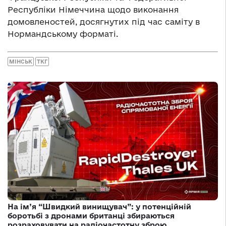
Республіки Німеччина щодо виконання
домовленостей, досягнутих під час саміту в
Нормандському форматі.
МІНСЬК
ТКГ
На ім’я “Швидкий винищувач”: у потенційній
боротьбі з дронами британці збираються
розраховувати на радіочастотну зброю