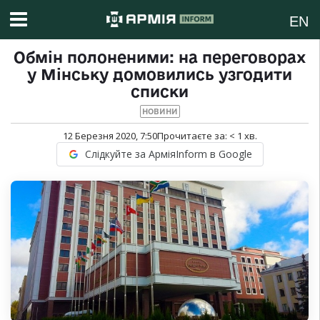
EN
Обмін полоненими: на переговорах
у Мінську домовились узгодити
списки
НОВИНИ
12 Березня 2020, 7:50
Прочитаєте за:
< 1
хв.
Слідкуйте за АрміяInform в Google