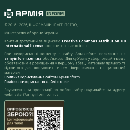
© 2018 - 2026, ІНФОРМАЦІЙНЕ АГЕНТСТВО,
Міністерство оборони України
Контент доступний за ліцензією
Creative Commons Attribution 4.0
International license
якщо не зазначено інше.
При використанні контенту з сайту АрміяInform посилання на
armyinform.com.ua
обов’язкове. Для суб’єктів у сфері онлайн-медіа
обов’язковим є розміщення у першому абзаці матеріалу прямого та
відкритого для пошукових систем гіперпосилання на цитований
матеріал.
Політика користування сайтом АрміяInform
Політика використання файлів cookie
Зауваження та пропозиції по роботі сайту надсилайте на адресу:
webmaster@armyinform.com.ua