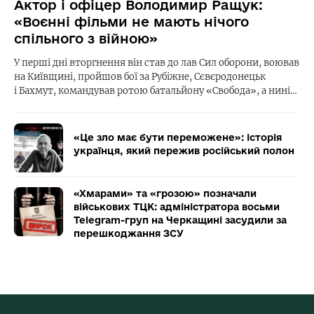
Актор і офіцер Володимир Ращук:
«Воєнні фільми не мають нічого
спільного з війною»
У перші дні вторгнення він став до лав Сил оборони, воював
на Київщині, пройшов бої за Рубіжне, Сєвєродонецьк
і Бахмут, командував ротою батальйону «Свобода», а нині…
«Це зло має бути переможене»: історія
українця, який пережив російський полон
«Хмарами» та «грозою» позначали
військових ТЦК: адміністратора восьми
Telegram-груп на Черкащині засудили за
перешкоджання ЗСУ