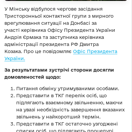
У Мінську відбулося чергове засідання
Тристоронньої контактної групи з мирного
врегулювання ситуації на Донбасі за
участі керівника Офісу Президента України
Андрія Єрмака та заступника керівника
адміністрації президента РФ Дмитра
Козака. Про це повідомляє
Офіс Президента
України.
За результатами зустрічі сторони досягли
домовленостей щодо:
Питання обміну утримуваними особами.
Представити в ТКГ перелік осіб, що
підлягають взаємному звільненню, маючи
на увазі необхідність завершення вказаних
звільнень у найкоротший термін.
Представити в ТКГ остаточно узгоджені
списки осіб, що підлягають процедурі