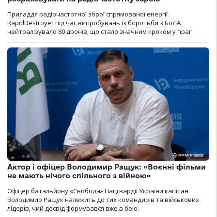
Приладдя радіочастотної зброї спрямованої енергії
RapidDestroyer під час випробувань із боротьби з БпЛА
нейтралізувало 80 дронів, що стало значним кроком у праг
Актор і офіцер Володимир Ращук: «Воєнні фільми
не мають нічого спільного з війною»
Офіцер батальйону «Свобода» Нацгвардії України капітан
Володимир Ращук належить до тих командирів та військових
лідерів, чий досвід формувався вже в бою.