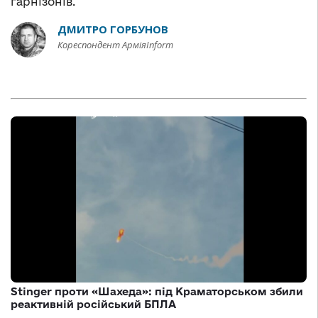
гарнізонів.
ДМИТРО ГОРБУНОВ
Кореспондент АрміяInform
Stinger проти «Шахеда»: під Краматорськом збили
реактивній російський БПЛА