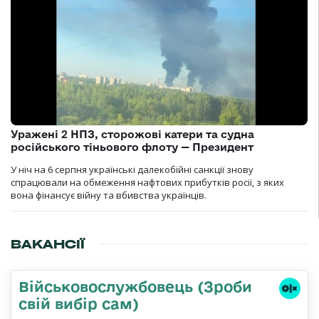
Уражені 2 НПЗ, сторожові катери та судна
російського тіньового флоту — Президент
У ніч на 6 серпня українські далекобійні санкції знову
спрацювали на обмеження нафтових прибутків росії, з яких
вона фінансує війну та вбивства українців.
ВАКАНСІЇ
Військовослужбовець (Зроби
свій вибір сам)