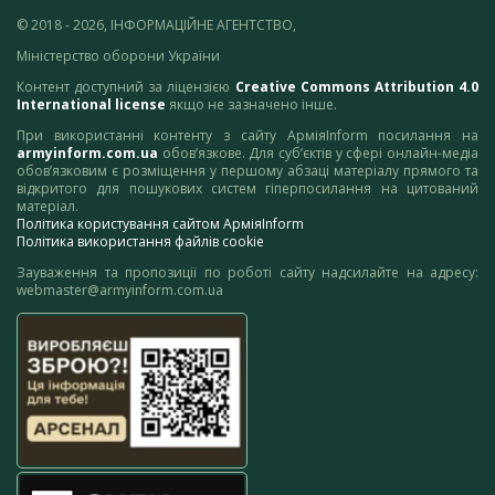
© 2018 - 2026, ІНФОРМАЦІЙНЕ АГЕНТСТВО,
Міністерство оборони України
Контент доступний за ліцензією
Creative Commons Attribution 4.0
International license
якщо не зазначено інше.
При використанні контенту з сайту АрміяInform посилання на
armyinform.com.ua
обов’язкове. Для суб’єктів у сфері онлайн-медіа
обов’язковим є розміщення у першому абзаці матеріалу прямого та
відкритого для пошукових систем гіперпосилання на цитований
матеріал.
Політика користування сайтом АрміяInform
Політика використання файлів cookie
Зауваження та пропозиції по роботі сайту надсилайте на адресу:
webmaster@armyinform.com.ua