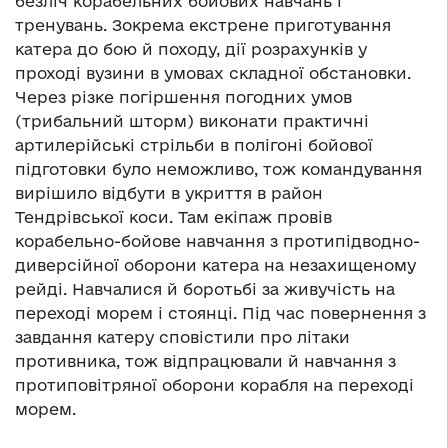
безліч корабельних бойових навчань і
тренувань. Зокрема екстрене приготування
катера до бою й походу, дії розрахунків у
проході вузини в умовах складної обстановки.
Через різке погіршення погодних умов
(трибальний шторм) виконати практичні
артилерійські стрільби в полігоні бойової
підготовки було неможливо, тож командування
вирішило відбути в укриття в район
Тендрівської коси. Там екіпаж провів
корабельно-бойове навчання з протипідводно-
диверсійної оборони катера на незахищеному
рейді. Навчалися й боротьбі за живучість на
переході морем і стоянці. Під час повернення з
завдання катеру сповістили про літаки
противника, тож відпрацювали й навчання з
протиповітряної оборони корабля на переході
морем.