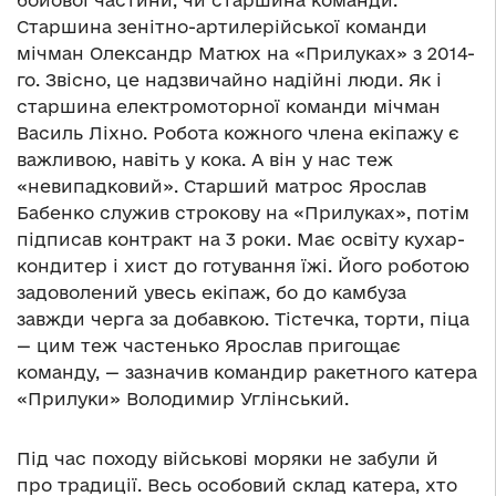
Старшина зенітно-артилерійської команди
мічман Олександр Матюх на «Прилуках» з 2014-
го. Звісно, це надзвичайно надійні люди. Як і
старшина електромоторної команди мічман
Василь Ліхно. Робота кожного члена екіпажу є
важливою, навіть у кока. А він у нас теж
«невипадковий». Старший матрос Ярослав
Бабенко служив строкову на «Прилуках», потім
підписав контракт на 3 роки. Має освіту кухар-
кондитер і хист до готування їжі. Його роботою
задоволений увесь екіпаж, бо до камбуза
завжди черга за добавкою. Тістечка, торти, піца
— цим теж частенько Ярослав пригощає
команду, — зазначив командир ракетного катера
«Прилуки» Володимир Углінський.
Під час походу військові моряки не забули й
про традиції. Весь особовий склад катера, хто