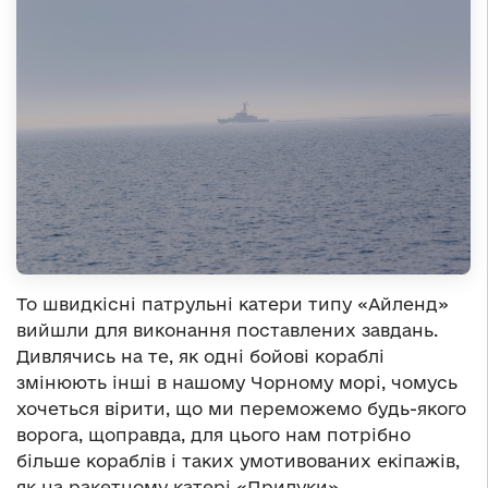
То швидкісні патрульні катери типу «Айленд»
вийшли для виконання поставлених завдань.
Дивлячись на те, як одні бойові кораблі
змінюють інші в нашому Чорному морі, чомусь
хочеться вірити, що ми переможемо будь-якого
ворога, щоправда, для цього нам потрібно
більше кораблів і таких умотивованих екіпажів,
як на ракетному катері «Прилуки».