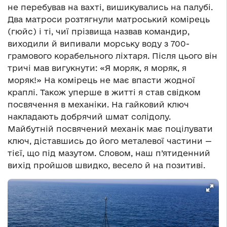
не перебував на вахті, вишикувались на палубі.
Два матроси розтягнули матроський комірець
(гюйс) і ті, чиї прізвища назвав командир,
виходили й випивали морську воду з 700-
грамового корабельного ліхтаря. Після цього він
тричі мав вигукнути: «Я моряк, я моряк, я
моряк!» На комірець не має впасти жодної
краплі. Також уперше в житті я став свідком
посвячення в механіки. На гайковий ключ
накладають добрячий шмат солідолу.
Майбутній посвячений механік має поцілувати
ключ, діставшись до його металевої частини —
тієї, що під мазутом. Словом, наш п’ятиденний
вихід пройшов швидко, весело й на позитиві.