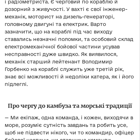
і радіометриста. Є черговий по кораблю й
дозорний з живучості. У вахті є свої інженер-
механік, моторист на дизель-генераторі,
головному двигуні та електрик. Варто
зазначити, що на кораблі під час виходу
ставались незначні поломки, та особовий склад
електромеханічної бойової частини усував
несправності дуже швидко. Як виявилося,
механік старший лейтенант Володимир
Горбенко на кораблі служить уже третій рік,
знає всі можливості й недоліки катера, як і його
підлеглі.
Про чергу до камбуза та морські традиції
— Ми екіпаж, одна команда, і кожен, виходячи в
море, розуміє сутність завдань та робить усе,
щоб не підвести нікого, чи то командир, офіцер
бойової частини, чи старшина команди.