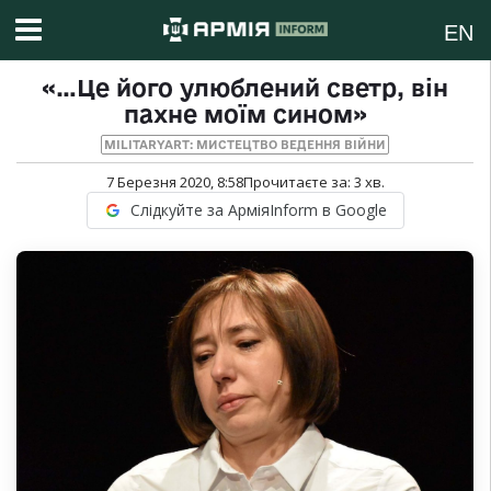
EN
«…Це його улюблений светр, він
пахне моїм сином»
MILITARYART: МИСТЕЦТВО ВЕДЕННЯ ВІЙНИ
7 Березня 2020, 8:58
Прочитаєте за:
3
хв.
Слідкуйте за АрміяInform в Google