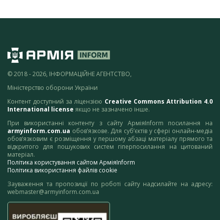
© 2018 - 2026, ІНФОРМАЦІЙНЕ АГЕНТСТВО,
Міністерство оборони України
Контент доступний за ліцензією
Creative Commons Attribution 4.0
International license
якщо не зазначено інше.
При використанні контенту з сайту АрміяInform посилання на
armyinform.com.ua
обов’язкове. Для суб’єктів у сфері онлайн-медіа
обов’язковим є розміщення у першому абзаці матеріалу прямого та
відкритого для пошукових систем гіперпосилання на цитований
матеріал.
Політика користування сайтом АрміяInform
Політика використання файлів cookie
Зауваження та пропозиції по роботі сайту надсилайте на адресу:
webmaster@armyinform.com.ua