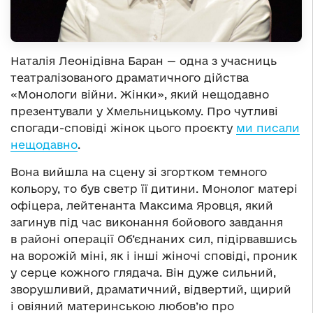
Наталія Леонідівна Баран — одна з учасниць
театралізованого драматичного дійства
«Монологи війни. Жінки», який нещодавно
презентували у Хмельницькому. Про чутливі
спогади-сповіді жінок цього проєкту
ми писали
нещодавно
.
Вона вийшла на сцену зі згортком темного
кольору, то був светр її дитини. Монолог матері
офіцера, лейтенанта Максима Яровця, який
загинув під час виконання бойового завдання
в районі операції Об’єднаних сил, підірвавшись
на ворожій міні, як і інші жіночі сповіді, проник
у серце кожного глядача. Він дуже сильний,
зворушливий, драматичний, відвертий, щирий
і овіяний материнською любов’ю про