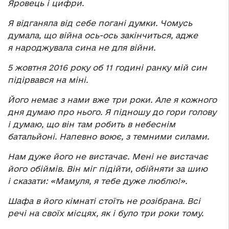
Яровець і цифри.
Я відганяла від себе погані думки. Чомусь
думала, що війна ось-ось закінчиться, адже
я народжувала сина не для війни.
5 жовтня 2016 року об 11 годині ранку мій син
підірвався на міні.
Його немає з нами вже три роки. Але я кожного
дня думаю про нього. Я підношу до гори голову
і думаю, що він там робить в небеснім
батальйоні. Напевно воює, з темними силами.
Нам дуже його не вистачає. Мені не вистачає
його обіймів. Він міг підійти, обійняти за шию
і сказати: «Мамуля, я тебе дуже люблю!».
Шафа в його кімнаті стоїть не розібрана. Всі
речі на своїх місцях, як і було три роки тому.