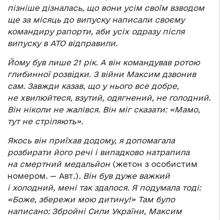
пізніше дізналась, що вони усім своїм взводом
ще за місяць до випуску написали своєму
командиру рапорти, аби усіх одразу після
випуску в АТО відправили.
Йому був лише 21 рік. А він командував ротою
глибинної розвідки. З війни Максим дзвонив
сам. Завжди казав, що у нього все добре,
не хвилюйтеся, взутий, одягнений, не голодний.
Він ніколи не жалівся. Він міг сказати: «Мамо,
тут не стріляють».
Якось він приїхав додому, я допомагала
розбирати його речі і випадково натрапила
на смертний медальйон
(жетон з особистим
номером. — Авт.)
. Він був дуже важкий
і холодний, мені так здалося. Я подумала тоді:
«Боже, збережи мою дитину!» Там було
написано: Збройні Сили України, Максим