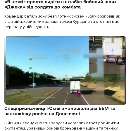
«Я не міг просто сидіти в штабі»: бойовий шлях
«Джека» від солдата до комбата
Командир батальйону безпілотних систем «Star» розповів, як
став військовим, чим запам’яталася Курщина та хто нині має
перевагу у війні дронів.
Спецпризначенці «Омеги» знищили дві ББМ та
вантажівку росіян на Донеччині
Бійці ХІІІ Легіону «Омеги» завдали чергових втрат російським
окупантам, уразивши бойові броньовані машини та техніку