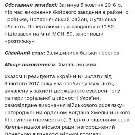
Обставини загибелі:
Загинув 5 жовтня 2016 р.
під час виконання бойового завдання в районі с.
Троїцьке, Попаснянський район, Луганська
область. Повертаючись із завдання о 10:50
підірвався на міні МОН-50, зачепивши
«розтяжку».
Сімейний стан:
Залишилися батьки і сестра.
Місце поховання:
м. Хмельницький.
Указом Президента України № 23/2017 від
3 лютого 2017 року «за особисту мужність,
виявлену у захисті державного суверенітету
та територіальної цілісності України,
самовіддане виконання військового обов’язку»
нагороджений орденом Богдана Хмельницького
III ступеня (посмертно). Згідно з рішенням сесії
Хмельницької міської ради, нагороджений
Почесною відзнакою міської громади