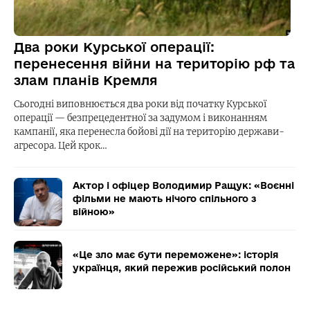
Два роки Курської операції:
перенесення війни на територію рф та
злам планів Кремля
Сьогодні виповнюється два роки від початку Курської
операції — безпрецедентної за задумом і виконанням
кампанії, яка перенесла бойові дії на територію держави-
агресора. Цей крок…
Актор і офіцер Володимир Ращук: «Воєнні
фільми не мають нічого спільного з
війною»
«Це зло має бути переможене»: історія
українця, який пережив російський полон